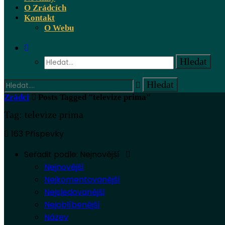
O Zrádcích
Kontakt
O Webu
Zrádci
Posts Tagged "televize prima"
Tag: televize prima
163 Příspevky
Seřadit podle:
Nejnovější
Nejnovější
Nejkomentovanější
Nejsledovanější
Nejoblíbenější
Název