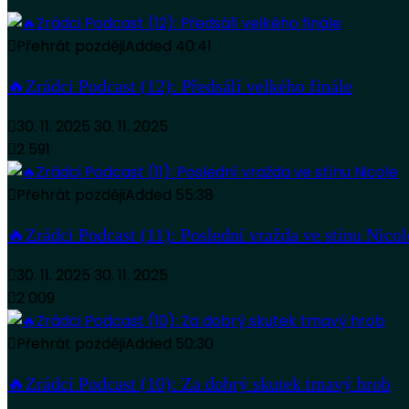
Přehrát později
Added
40:41
🔥Zrádci Podcast (12): Předsálí velkého finále
30. 11. 2025
30. 11. 2025
2 591
Přehrát později
Added
55:38
🔥Zrádci Podcast (11): Poslední vražda ve stínu Nicol
30. 11. 2025
30. 11. 2025
2 009
Přehrát později
Added
50:30
🔥Zrádci Podcast (10): Za dobrý skutek tmavý hrob