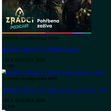
Přehrát později
Added
46:09
🔥Zrádci Podcast (7): Pohřbena zaživa
29. 11. 2025
29. 11. 2025
1 725
Přehrát později
Added
49:51
🔥Zrádci Podcast (6): Sázka pravdy na život či smrt
28. 11. 2025
29. 11. 2025
2 506