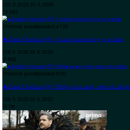
30. 11. 2025
30. 11. 2025
2 042
Přehrát později
Added
47:26
🔥Zrádci Podcast (9): V sázce karetní hry je vražda
29. 11. 2025
29. 11. 2025
1 862
Přehrát později
Added
51:36
🔥Zrádci Podcast (8): Přidej se ke mně, nebo tě zabiju
29. 11. 2025
29. 11. 2025
1 718