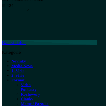
1 424
Načíst další
Kategorie
Novinky
Média News
1. Série
2. Série
Formát
Videa
Podcasty
Rozhovory
Články
Meme / Parodie