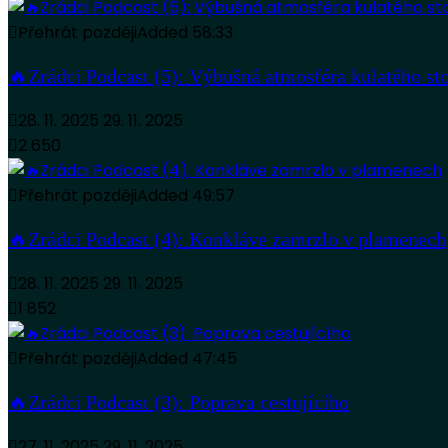
Přehrát později
Added
58:33
🔥Zrádci Podcast (5): Výbušná atmosféra kulatého st
28. 11. 2025
29. 11. 2025
2 650
Přehrát později
Added
49:57
🔥Zrádci Podcast (4): Konkláve zamrzlo v plamenech
28. 11. 2025
29. 11. 2025
1 852
Přehrát později
Added
47:45
🔥Zrádci Podcast (3): Poprava cestujícího
27. 11. 2025
29. 11. 2025