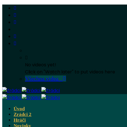
No videos yet!
Click on "Watch later" to put videos here
Všechna videa
Úvod
Zrádci 2
Hráči
Novinky