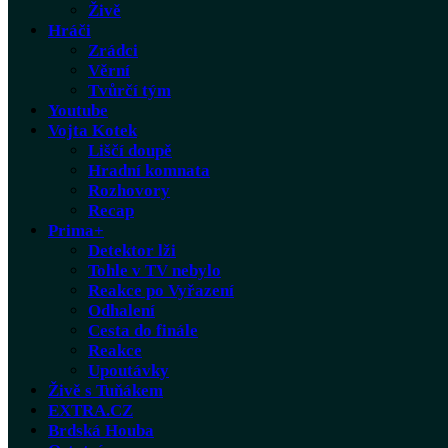
Živě
Hráči
Zrádci
Věrní
Tvůrčí tým
Youtube
Vojta Kotek
Liščí doupě
Hradní komnata
Rozhovory
Recap
Prima+
Detektor lži
Tohle v TV nebylo
Reakce po Vyřazení
Odhalení
Cesta do finále
Reakce
Upoutávky
Živě s Tuňákem
EXTRA.CZ
Brdská Houba