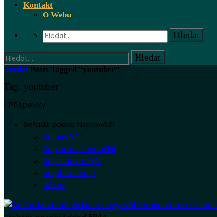
Kontakt
O Webu
Zrádci
Posts Tagged "youtuber"
Tag: youtuber
1 Příspevky
Seřadit podle:
Nejnovější
Nejnovější
Nejkomentovanější
Nejsledovanější
Nejoblíbenější
Název