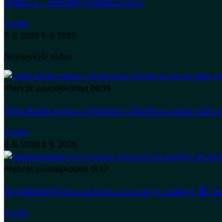
Zrádci 2 – Novinky z Médií 4.9.25
Zradci
5. 9. 2025
5. 9. 2025
Nejnovější videa
Přehrát později
Added
06:26
Vojta Kotek nejen o čtyřicítce: Člověk si začne vážit 
Zradci
8. 8. 2026
9. 8. 2026
Přehrát později
Added
01:37
Nejďábelštější hra na život a na smrt je zpátky! 💀 Z
Zradci