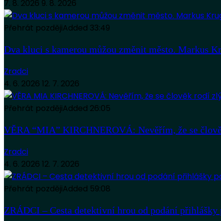
7. 8. 2026
9. 8. 2026
Přehrát později
Added
33:49
Dva kluci s kamerou můžou změnit město. Markus Kr
Zradci
4. 6. 2026
12. 7. 2026
Přehrát později
Added
26:05
VĚRA “MIA” KIRCHNEROVÁ: Nevěřím, že se člověk
Zradci
4. 6. 2026
12. 7. 2026
Přehrát později
Added
59:08
ZRÁDCI – Cesta detektivní hrou od podání přihlášky 