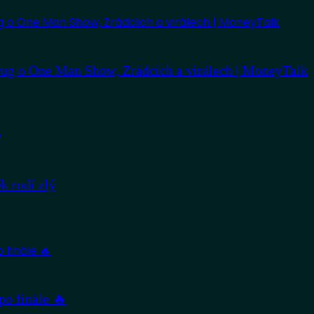
ug o One Man Show, Zrádcích a virálech | MoneyTalk
 rodí zlý
po finále 🔥