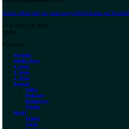
Přehrát později
Added
58:14
GoGo: Mrzí mě, že jsem nevysvětlil konec na Youtube
27. 11. 2024
2. 3. 2025
52 351
Kategorie
Novinky
Média News
3. Série
2. Série
1. Série
Formát
Videa
Podcasty
Rozhovory
Články
Hráči
Zrádci
Věrní