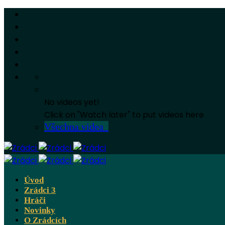
No videos yet!
Click on "Watch later" to put videos here
Všechna videa
Úvod
Zrádci 3
Hráči
Novinky
O Zrádcích