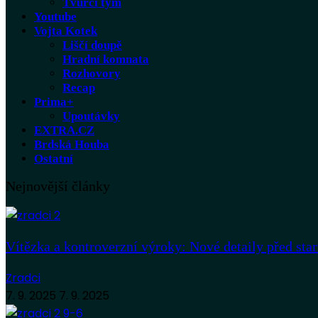
Tvůrčí tým
Youtube
Vojta Kotek
Liščí doupě
Hradní komnata
Rozhovory
Recap
Prima+
Upoutávky
EXTRA.CZ
Brdská Houba
Ostatní
Nejnovější články
Vítězka a kontroverzní výroky: Nové detaily před sta
Zradci
7. 9. 2025
7. 9. 2025