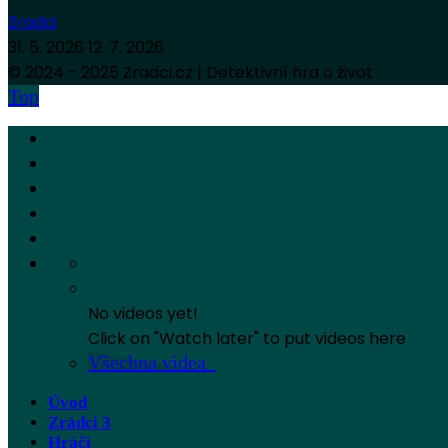
Zradci
31. 5. 2026
12. 7. 2026
© 2024 - 2025 Zradci.cz | Detektivní hra o život
Top
No videos yet!
Click on "Watch later" to put videos here
Všechna videa
Úvod
Zrádci 3
Hráči