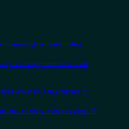
věcí, které mu byly ve třiceti ukradené
ačínáme už v září na Primě a na prima+ 💚