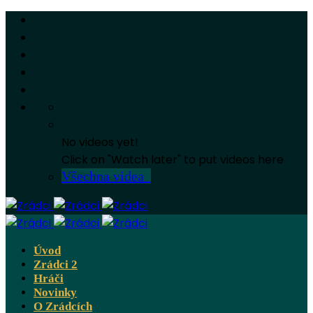
No videos yet!
Click on "Watch later" to put videos here
Všechna videa
Úvod
Zrádci 2
Hráči
Novinky
O Zrádcích