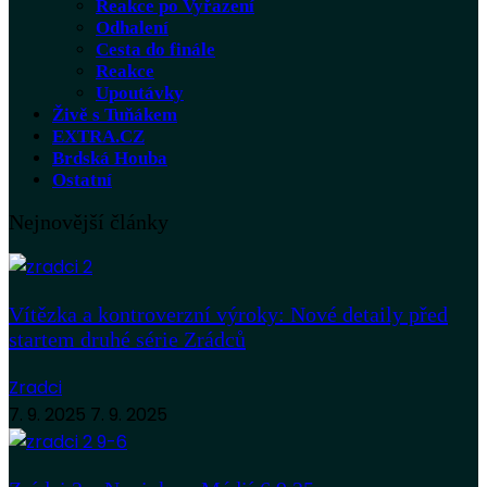
Reakce po Vyřazení
Odhalení
Cesta do finále
Reakce
Upoutávky
Živě s Tuňákem
EXTRA.CZ
Brdská Houba
Ostatní
Nejnovější články
Vítězka a kontroverzní výroky: Nové detaily před
startem druhé série Zrádců
Zradci
7. 9. 2025
7. 9. 2025