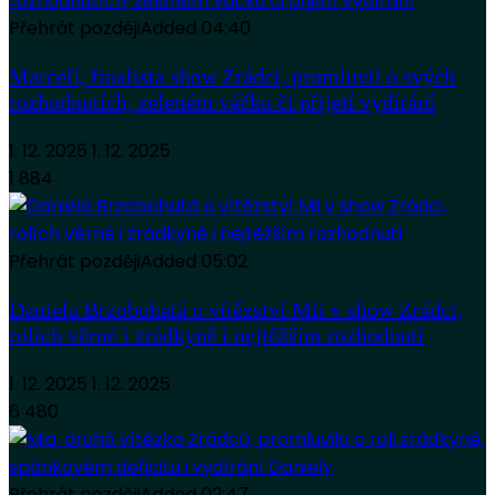
Přehrát později
Added
04:40
Marcell, finalista show Zrádci, promluvil o svých
rozhodnutích, zeleném váčku či přijetí vydírání
1. 12. 2025
1. 12. 2025
1 884
Přehrát později
Added
05:02
Daniela Brzobohatá o vítězství Mii v show Zrádci,
rolích věrné i zrádkyně i nejtěžším rozhodnutí
1. 12. 2025
1. 12. 2025
6 480
Přehrát později
Added
02:47