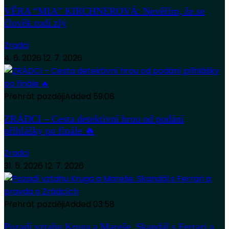
VĚRA “MIA” KIRCHNEROVÁ: Nevěřím, že se
člověk rodí zlý
Zradci
4. 6. 2026
12. 7. 2026
Přehrát později
Added
59:08
ZRÁDCI – Cesta detektivní hrou od podání
přihlášky po finále 🔥
Zradci
31. 5. 2026
12. 7. 2026
Přehrát později
Added
03:58
Pozadí vztahu Kruga a Mareše. Skandál s Ferrari a