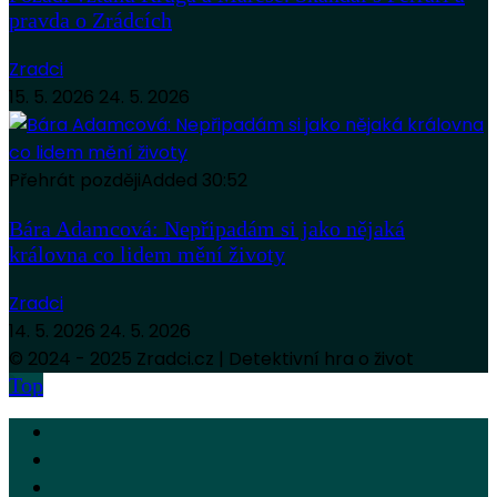
pravda o Zrádcích
Zradci
15. 5. 2026
24. 5. 2026
Přehrát později
Added
30:52
Bára Adamcová: Nepřipadám si jako nějaká
královna co lidem mění životy
Zradci
14. 5. 2026
24. 5. 2026
© 2024 - 2025 Zradci.cz | Detektivní hra o život
Top