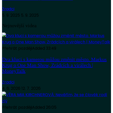
Zradci
5. 9. 2025
5. 9. 2025
Nejnovější videa
Přehrát později
Added
33:49
Dva kluci s kamerou můžou změnit město. Markus
Krug o One Man Show, Zrádcích a virálech |
MoneyTalk
Zradci
4. 6. 2026
12. 7. 2026
Přehrát později
Added
26:05