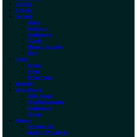
1. Série
2. Série
Formát
Videa
Podcasty
Rozhovory
Články
Meme / Parodie
Živě
Hráči
Zrádci
Věrní
Tvůrčí tým
Youtube
Vojta Kotek
Liščí doupě
Hradní komnata
Rozhovory
Recap
Prima+
Detektor lži
Tohle v TV nebylo