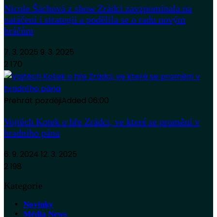
Nicole Šáchová z show Zrádci zavzpomínala na
natáčení i strategii a podělila se o radu novým
hráčům
7. 3. 2025
9. 3. 2025
2 170
Přehrát později
Added
06:00
Vojtěch Kotek o hře Zrádci, ve které se promění v
hradního pána
6. 9. 2024
12. 3. 2025
2 198
Kategorie
Novinky
Média News