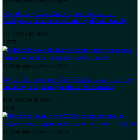
Mia, druhá vítězka Zrádců, promluvila o roli
zrádkyně, spánkovém deficitu i vydírání Daniely
1. 12. 2025
1. 12. 2025
4 975
Přehrát později
Added
03:26
Vojtěch Kotek o druhých Zrádcích, návratu do role
hradního pána, temnější atmosféře a misích
19. 8. 2025
19. 8. 2025
2 861
Přehrát později
Added
05:14