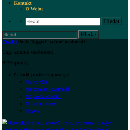
Kontakt
O Webu
Zrádci
Posts Tagged "známé osobnosti"
Tag: známé osobnosti
6 Příspevky
Seřadit podle:
Nejnovější
Nejnovější
Nejkomentovanější
Nejsledovanější
Nejoblíbenější
Název