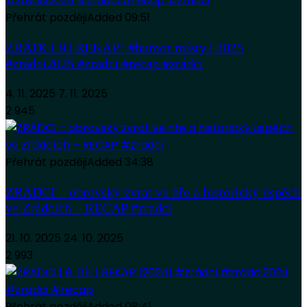
Přehrát později
Added
09:51
ZRÁDCI 9 | REKAP | #humor místy | 2025
#zrádci2025 #zradci #recap #zrádci
4. 11. 2025
7. 11. 2025
2 945
Přehrát později
Added
34:38
ZRÁDCI – obrovský zvrat ve hře a historický úspěch
ve Zrádcích – RECAP #zradci
21. 10. 2025
24. 10. 2025
2 993
Přehrát později
Added
08:41