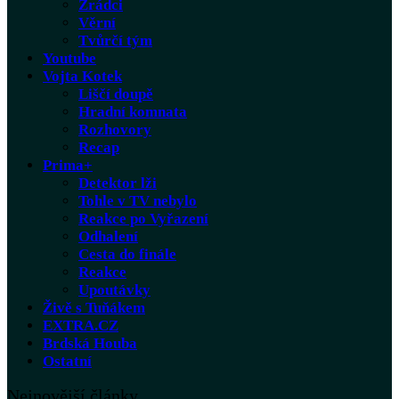
Zrádci
Věrní
Tvůrčí tým
Youtube
Vojta Kotek
Liščí doupě
Hradní komnata
Rozhovory
Recap
Prima+
Detektor lži
Tohle v TV nebylo
Reakce po Vyřazení
Odhalení
Cesta do finále
Reakce
Upoutávky
Živě s Tuňákem
EXTRA.CZ
Brdská Houba
Ostatní
Nejnovější články