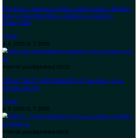
Dva kluci s kamerou můžou změnit město. Markus
Krug o One Man Show, Zrádcích a virálech |
MoneyTalk
Zradci
4. 6. 2026
12. 7. 2026
Přehrát později
Added
26:05
VĚRA “MIA” KIRCHNEROVÁ: Nevěřím, že se
člověk rodí zlý
Zradci
4. 6. 2026
12. 7. 2026
Přehrát později
Added
59:08