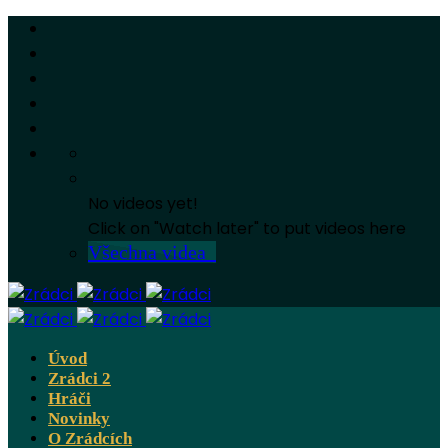
No videos yet!
Click on "Watch later" to put videos here
Všechna videa
Úvod
Zrádci 2
Hráči
Novinky
O Zrádcích