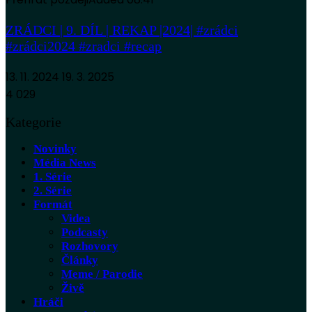
ZRÁDCI | 9. DÍL | REKAP |2024| #zrádci
#zrádci2024 #zradci #recap
13. 11. 2024
19. 3. 2025
4 029
Kategorie
Novinky
Média News
1. Série
2. Série
Formát
Videa
Podcasty
Rozhovory
Články
Meme / Parodie
Živě
Hráči