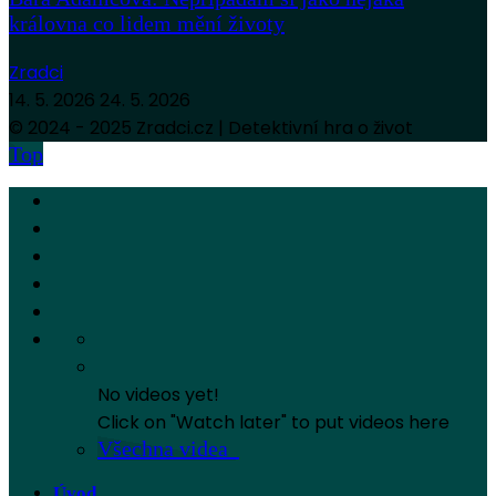
královna co lidem mění životy
Zradci
14. 5. 2026
24. 5. 2026
© 2024 - 2025 Zradci.cz | Detektivní hra o život
Top
No videos yet!
Click on "Watch later" to put videos here
Všechna videa
Úvod