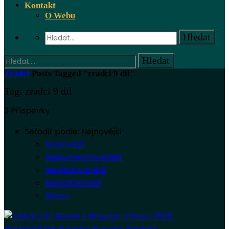
Kontakt
O Webu
Zrádci
Posts Tagged "zradci 9 dil"
Tag: zradci 9 dil
3 Příspevky
Seřadit podle:
Nejnovější
Nejnovější
Nejkomentovanější
Nejsledovanější
Nejoblíbenější
Název