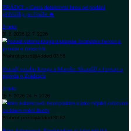
ZRÁDCI – Cesta detektivní hrou od podání
přihlášky po finále 🔥
Zradci
31. 5. 2026
12. 7. 2026
Přehrát později
Added
03:58
Pozadí vztahu Kruga a Mareše. Skandál s Ferrari a
pravda o Zrádcích
Zradci
15. 5. 2026
24. 5. 2026
Přehrát později
Added
30:52
Bára Adamcová: Nepřipadám si jako nějaká