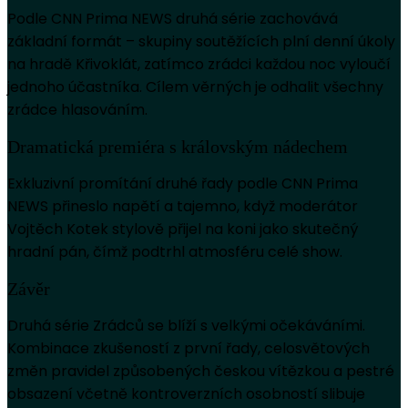
Podle CNN Prima NEWS druhá série zachovává
základní formát – skupiny soutěžících plní denní úkoly
na hradě Křivoklát, zatímco zrádci každou noc vyloučí
jednoho účastníka. Cílem věrných je odhalit všechny
zrádce hlasováním.
Dramatická premiéra s královským nádechem
Exkluzivní promítání druhé řady podle CNN Prima
NEWS přineslo napětí a tajemno, když moderátor
Vojtěch Kotek stylově přijel na koni jako skutečný
hradní pán, čímž podtrhl atmosféru celé show.
Závěr
Druhá série Zrádců se blíží s velkými očekáváními.
Kombinace zkušeností z první řady, celosvětových
změn pravidel způsobených českou vítězkou a pestré
obsazení včetně kontroverzních osobností slibuje