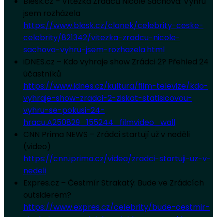
Blesk.cz – Vítězka Zrádců Nicole Šáchová: Výhru
jsem rozházela
https://www.blesk.cz/clanek/celebrity-ceske-
celebrity/821342/vitezka-zradcu-nicole-
sachova-vyhru-jsem-rozhazela.html
iDNES.cz – Kdo vyhraje show Zrádci 2? Přehled 24
účastníků
https://www.idnes.cz/kultura/film-televize/kdo-
vyhraje-show-zradci-2-ziskat-statisicovou-
vyhru-se-pokusi-24-
hracu.A250829_155244_filmvideo_wall
CNN Prima NEWS – Zrádci startují už v neděli
(video)
https://cnn.iprima.cz/videa/zradci-startuji-uz-v-
nedeli
Expres.cz – Čestmír Strakatý: Bude ve Zrádcích
outsiderem?
https://www.expres.cz/celebrity/bude-cestmir-