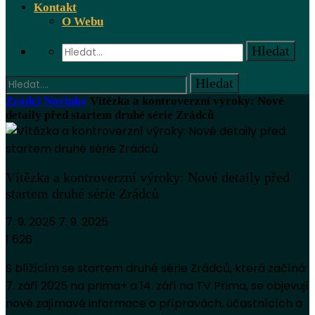
Kontakt
O Webu
Zrádci
Novinky
Vítězka a kontroverzní výroky: Nové
detaily před startem druhé série Zrádců
Vítězka a kontroverzní výroky: Nové detaily před
startem druhé série Zrádců
7. 9. 2025
7. 9. 2025
1 626
S blížícím se startem druhé série Zrádců, která začíná
7. září 2025 na prima+ a 14. září na TV Prima, se objevují
nové zajímavé informace o přípravách, účastnících a