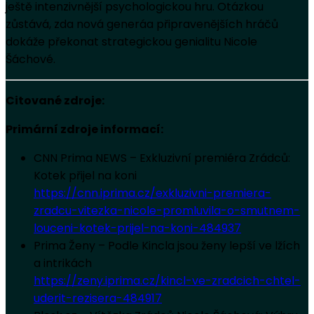
ještě intenzivnější psychologickou hru. Otázkou
zůstává, zda nová generáa připravenějších hráčů
dokáže překonat strategickou genialitu Nicole
Šáchové.
Citované zdroje:
Primární zdroje informací:
CNN Prima NEWS – Exkluzivní premiéra Zrádců:
Kotek přijel na koni
https://cnn.iprima.cz/exkluzivni-premiera-
zradcu-vitezka-nicole-promluvila-o-smutnem-
louceni-kotek-prijel-na-koni-484937
Prima Ženy – Podle Kincla jsou ženy lepší ve lžích
a intrikách
https://zeny.iprima.cz/kincl-ve-zradcich-chtel-
uderit-rezisera-484917