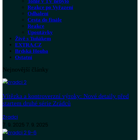
Tohle v TV nebylo
Reakce po Vyřazení
Odhalení
Cesta do finále
Reakce
Upoutávky
Živě s Tuňákem
EXTRA.CZ
Brdská Houba
Ostatní
Nejnovější články
Vítězka a kontroverzní výroky: Nové detaily před
startem druhé série Zrádců
Zradci
7. 9. 2025
7. 9. 2025