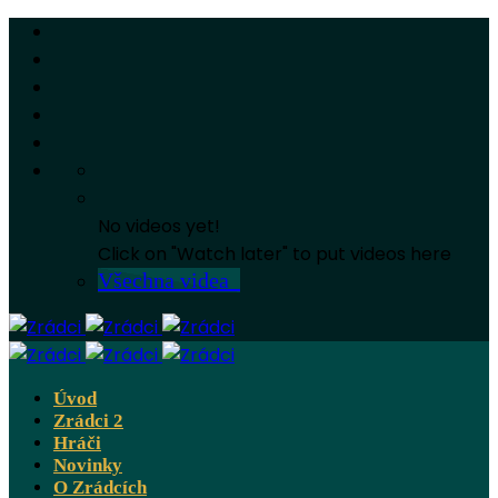
No videos yet!
Click on "Watch later" to put videos here
Všechna videa
Úvod
Zrádci 2
Hráči
Novinky
O Zrádcích