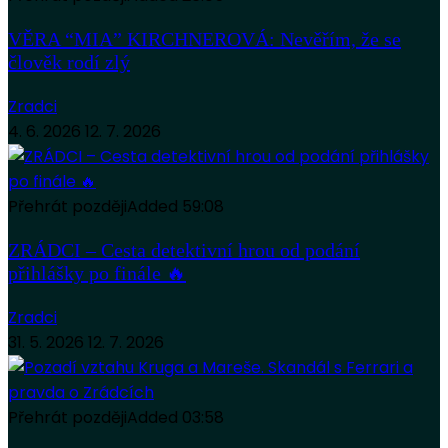
VĚRA “MIA” KIRCHNEROVÁ: Nevěřím, že se
člověk rodí zlý
Zradci
4. 6. 2026
12. 7. 2026
Přehrát později
Added
59:08
ZRÁDCI – Cesta detektivní hrou od podání
přihlášky po finále 🔥
Zradci
31. 5. 2026
12. 7. 2026
Přehrát později
Added
03:58