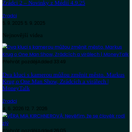
Zrádci 2 – Novinky z Médií 4.9.25
Zradci
5. 9. 2025
5. 9. 2025
Nejnovější videa
Přehrát později
Added
33:49
Dva kluci s kamerou můžou změnit město. Markus
Krug o One Man Show, Zrádcích a virálech |
MoneyTalk
Zradci
4. 6. 2026
12. 7. 2026
Přehrát později
Added
26:05