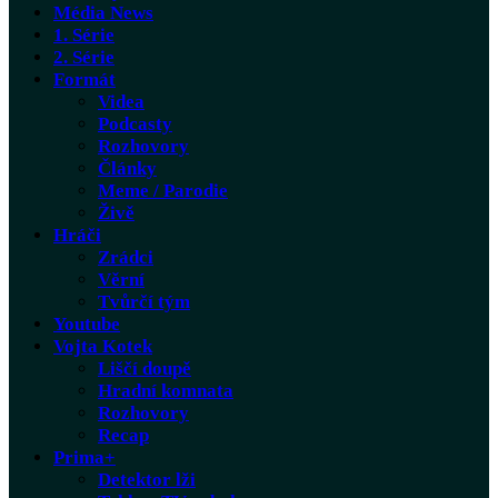
Média News
1. Série
2. Série
Formát
Videa
Podcasty
Rozhovory
Články
Meme / Parodie
Živě
Hráči
Zrádci
Věrní
Tvůrčí tým
Youtube
Vojta Kotek
Liščí doupě
Hradní komnata
Rozhovory
Recap
Prima+
Detektor lži