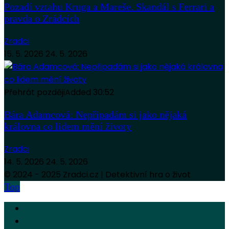
Pozadí vztahu Kruga a Mareše. Skandál s Ferrari a
pravda o Zrádcích
Zradci
15. 5. 2026
24. 5. 2026
Přehrát později
Added
30:52
Bára Adamcová: Nepřipadám si jako nějaká
královna co lidem mění životy
Zradci
14. 5. 2026
24. 5. 2026
© 2024 - 2025 Zradci.cz | Detektivní hra o život
Top