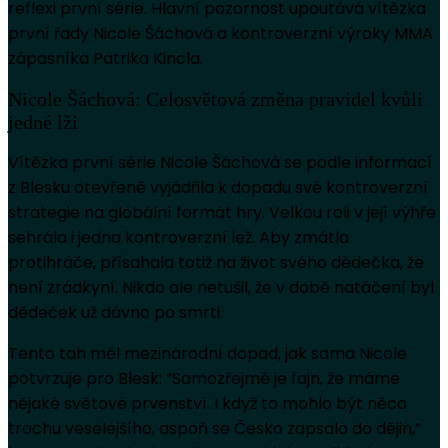
reflexi první série. Hlavní pozornost upoutává vítězka
první řady Nicole Šáchová a kontroverzní výroky MMA
zápasníka Patrika Kincla.
Nicole Šáchová: Celosvětová změna pravidel kvůli
jedné lži
Vítězka první série Nicole Šáchová se podle informací
z Blesku otevřeně vyjádřila k dopadu své kontroverzní
strategie na globální formát hry. Velkou roli v její výhře
sehrála i jedna kontroverzní lež. Aby zmátla
protihráče, přísahala totiž na život svého dědečka, že
není zrádkyní. Nikdo ale netušil, že v době natáčení byl
dědeček už dávno po smrti.
Tento tah měl mezinárodní dopad, jak sama Nicole
potvrzuje pro Blesk: “Samozřejmě je fajn, že máme
nějaké světové prvenství. I když to mohlo být něco
trochu veselejšího, aspoň se Česko zapsalo do dějin,”