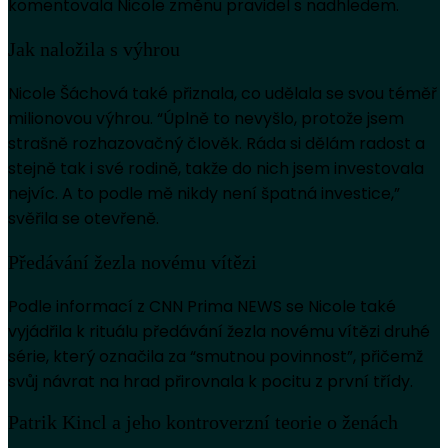
komentovala Nicole změnu pravidel s nadhledem.
Jak naložila s výhrou
Nicole Šáchová také přiznala, co udělala se svou téměř
milionovou výhrou. “Úplně to nevyšlo, protože jsem
strašně rozhazovačný člověk. Ráda si dělám radost a
stejně tak i své rodině, takže do nich jsem investovala
nejvíc. A to podle mě nikdy není špatná investice,”
svěřila se otevřeně.
Předávání žezla novému vítězi
Podle informací z CNN Prima NEWS se Nicole také
vyjádřila k rituálu předávání žezla novému vítězi druhé
série, který označila za “smutnou povinnost”, přičemž
svůj návrat na hrad přirovnala k pocitu z první třídy.
Patrik Kincl a jeho kontroverzní teorie o ženách