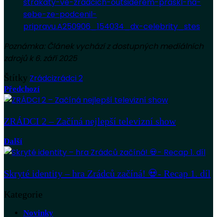
strakaty-ve-zradcich-outsiderem-praskl-na-
sebe-ze-podcenil-
pripravu.A250906_154034_dx-celebrity_stes
Poznámka: Článek vychází z dostupných mediálních
zdrojů k 6. září 2025
Štítky
Zrádci
zrádci 2
Předchozí
ZRÁDCI 2 – Začíná nejlepší televizní show
Další
Skryté identity – hra Zrádců začíná! 💀- Recap 1. díl
Kategorie
Novinky