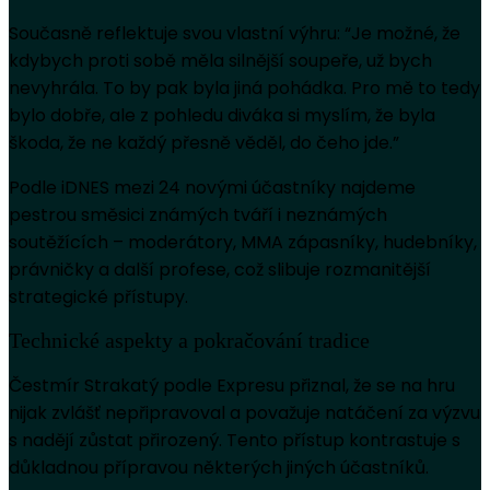
Současně reflektuje svou vlastní výhru: “Je možné, že
kdybych proti sobě měla silnější soupeře, už bych
nevyhrála. To by pak byla jiná pohádka. Pro mě to tedy
bylo dobře, ale z pohledu diváka si myslím, že byla
škoda, že ne každý přesně věděl, do čeho jde.”
Podle iDNES mezi 24 novými účastníky najdeme
pestrou směsici známých tváří i neznámých
soutěžících – moderátory, MMA zápasníky, hudebníky,
právničky a další profese, což slibuje rozmanitější
strategické přístupy.
Technické aspekty a pokračování tradice
Čestmír Strakatý podle Expresu přiznal, že se na hru
nijak zvlášť nepřipravoval a považuje natáčení za výzvu
s nadějí zůstat přirozený. Tento přístup kontrastuje s
důkladnou přípravou některých jiných účastníků.