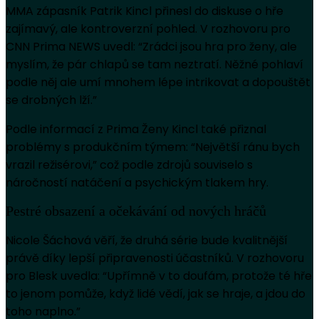
MMA zápasník Patrik Kincl přinesl do diskuse o hře
zajímavý, ale kontroverzní pohled. V rozhovoru pro
CNN Prima NEWS uvedl: “Zrádci jsou hra pro ženy, ale
myslím, že pár chlapů se tam neztratí. Něžné pohlaví
podle něj ale umí mnohem lépe intrikovat a dopouštět
se drobných lží.”
Podle informací z Prima Ženy Kincl také přiznal
problémy s produkčním týmem: “Největší ránu bych
vrazil režisérovi,” což podle zdrojů souviselo s
náročností natáčení a psychickým tlakem hry.
Pestré obsazení a očekávání od nových hráčů
Nicole Šáchová věří, že druhá série bude kvalitnější
právě díky lepší připravenosti účastníků. V rozhovoru
pro Blesk uvedla: “Upřímně v to doufám, protože té hře
to jenom pomůže, když lidé vědí, jak se hraje, a jdou do
toho naplno.”