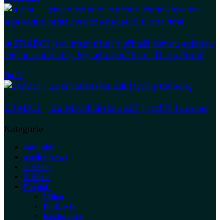
🔥ZRÁDCI jsou mezi námi a přináší osmou epizodu
legendární reality hry už v neděli 10. 11. na Primě
Další
ZRÁDCI │ Za Křivoklátskou Zdí │rychlý fan song
Kategorie
Novinky
Média News
1. Série
2. Série
Formát
Videa
Podcasty
Rozhovory