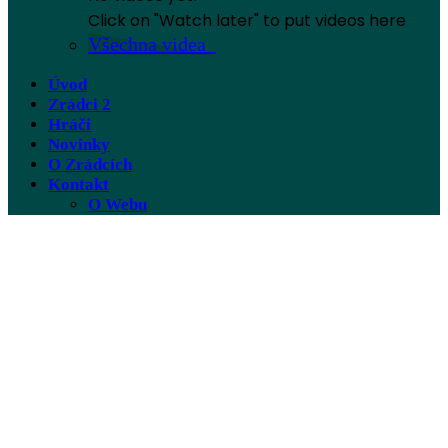
Click on "Watch later" to put videos here
Všechna videa
Úvod
Zrádci 2
Hráči
Novinky
O Zrádcích
Kontakt
O Webu