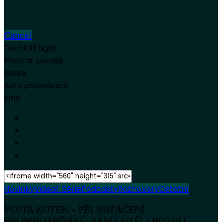
Cancel
Turn Off Light
Přehrát později
Share
Auto přehrávání
Kino
Novinky
Videa
1. Série
Podcasty
Rozhovory
Ostatní
VOJTA KOTEK – PŘI NATÁČENÍ
SNOWBOARĎÁKŮ NÁM CHTĚLI ROZBÍT