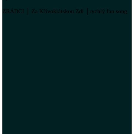
ZRÁDCI │ Za Křivoklátskou Zdí │rychlý fan song