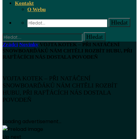
Kontakt
O Webu
Zrádci
Novinky
VOJTA KOTEK – PŘI NATÁČENÍ
SNOWBOARĎÁKŮ NÁM CHTĚLI ROZBÍT HUBU, PŘI
RAFŤÁCÍCH NÁS DOSTALA POVODEŇ
VOJTA KOTEK – PŘI NATÁČENÍ
SNOWBOARĎÁKŮ NÁM CHTĚLI ROZBÍT
HUBU, PŘI RAFŤÁCÍCH NÁS DOSTALA
POVODEŇ
Loading advertisement...
Up next