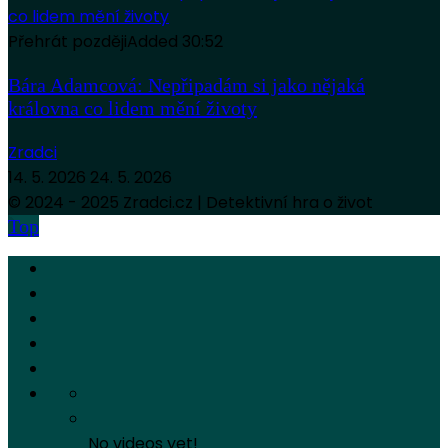
Přehrát později
Added
30:52
Bára Adamcová: Nepřipadám si jako nějaká
královna co lidem mění životy
Zradci
14. 5. 2026
24. 5. 2026
© 2024 - 2025 Zradci.cz | Detektivní hra o život
Top
No videos yet!