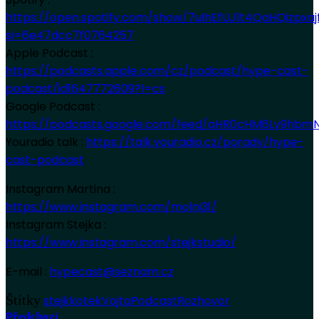
https://open.spotify.com/show/7uIhEfUJ1t4QaHQizpxaj
si=6e47dcc7f0764257
Apple Podcast :
https://podcasts.apple.com/cz/podcast/hype-cast-
podcast/id1647772609?l=cs
Google Podcast :
https://podcasts.google.com/feed/aHR0cHM6Ly9hb
Youradio talk :
https://talk.youradio.cz/porady/hype-
cast-podcast
Instagram Martina :
https://www.instagram.com/molni31/
Instagram Stejka :
https://www.instagram.com/stejkstudio/
E-mail :
hypecast@seznam.cz
Štítky
stejk
kotek
Vojta
Podcast
Rozhovor
Předchozí