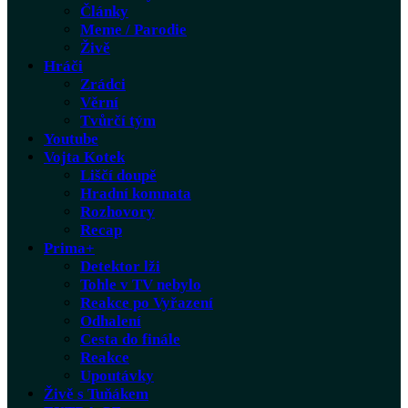
Články
Meme / Parodie
Živě
Hráči
Zrádci
Věrní
Tvůrčí tým
Youtube
Vojta Kotek
Liščí doupě
Hradní komnata
Rozhovory
Recap
Prima+
Detektor lži
Tohle v TV nebylo
Reakce po Vyřazení
Odhalení
Cesta do finále
Reakce
Upoutávky
Živě s Tuňákem