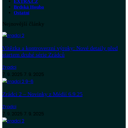
EXTRA.CZ
Brdská Houba
Ostatní
Nejnovější články
Vítězka a kontroverzní výroky: Nové detaily před
startem druhé série Zrádců
Zradci
7. 9. 2025
7. 9. 2025
Zrádci 2 – Novinky z Médií 6.9.25
Zradci
7. 9. 2025
7. 9. 2025