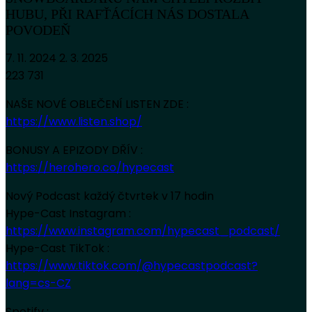
HUBU, PŘI RAFŤÁCÍCH NÁS DOSTALA
POVODEŇ
7. 11. 2024
2. 3. 2025
223 731
NAŠE NOVÉ OBLEČENÍ LISTEN ZDE :
https://www.listen.shop/
BONUSY A EPIZODY DŘÍV :
https://herohero.co/hypecast
Nový Podcast každý čtvrtek v 17 hodin
Hype-Cast Instagram :
https://www.instagram.com/hypecast_podcast/
Hype-Cast TikTok :
https://www.tiktok.com/@hypecastpodcast?
lang=cs-CZ
Spotify :