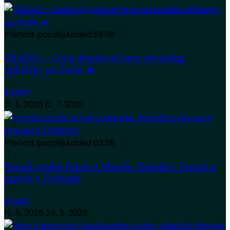
Přehrát později
Added
59:08
ZRÁDCI – Cesta detektivní hrou od podání
přihlášky po finále 🔥
Zradci
31. 5. 2026
12. 7. 2026
Přehrát později
Added
03:58
Pozadí vztahu Kruga a Mareše. Skandál s Ferrari a
pravda o Zrádcích
Zradci
15. 5. 2026
24. 5. 2026