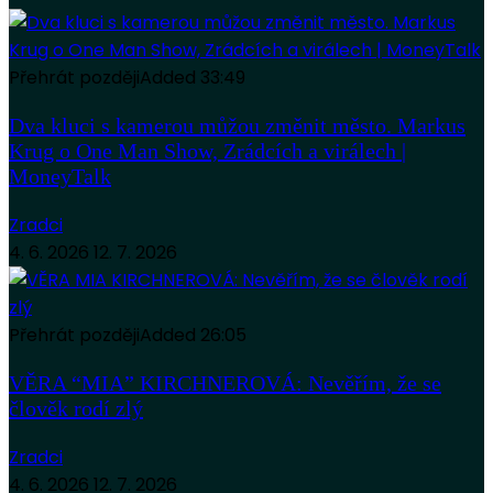
Přehrát později
Added
33:49
Dva kluci s kamerou můžou změnit město. Markus
Krug o One Man Show, Zrádcích a virálech |
MoneyTalk
Zradci
4. 6. 2026
12. 7. 2026
Přehrát později
Added
26:05
VĚRA “MIA” KIRCHNEROVÁ: Nevěřím, že se
člověk rodí zlý
Zradci
4. 6. 2026
12. 7. 2026