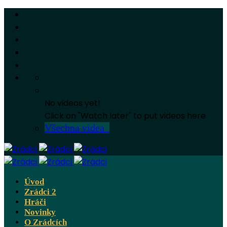
No videos yet!
Click on "Watch later" to put videos here
Všechna videa
Úvod
Zrádci 2
Hráči
Novinky
O Zrádcích