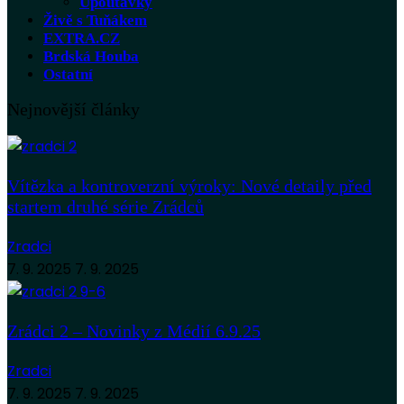
Upoutávky
Živě s Tuňákem
EXTRA.CZ
Brdská Houba
Ostatní
Nejnovější články
Vítězka a kontroverzní výroky: Nové detaily před
startem druhé série Zrádců
Zradci
7. 9. 2025
7. 9. 2025
Zrádci 2 – Novinky z Médií 6.9.25
Zradci
7. 9. 2025
7. 9. 2025