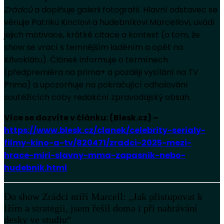
Zrádců
a doplňuje galerii fotografií. Hlavní odstavec se
věnuje Patriku Kinclovi a hudebníkovi Marcellovi, uvádí
jejich motivace, krátké citace a kontext (o tom, že
show se vrací s temnějším laděním a opět na
Křivoklátu). Článek informuje o termínech
(předpremiéra na prima+ a později vysílání na TV
Prima) a upozorňuje na pokračující odhalování
soutěžících coby redakční zpravodajský obsah.
Více se dozvíte v článku: (Blesk.cz) –
https://www.blesk.cz/clanek/celebrity-serialy-
filmy-kino-a-tv/820471/zradci-2025-mezi-
hrace-miri-slavny-mma-zapasnik-nebo-
hudebnik.html
Do show Zrádci míří Marcell: „Jak přistupovat k
lžím a strategii, jsem řešil doma i při nahrávání
desky ve studiu“