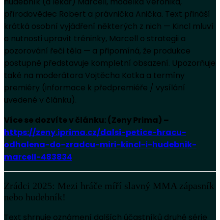
hudebník (a lékař) Marcell, modelka Veronika,
přírodovědec Robert a právnička Anička. Text přináší
krátká osobní vyjádření některých z nich — Kincl mluví
o nutnosti upravit tréninky, Marcell o strategii a
pozorování řeči těla — a připomíná, že produkce
postupně představuje kompletní obsazení. Upozorňuje
také na moderátora Vojtěcha Kotka a termíny
premiéry (informace k předpremiéře / vysílání
uvedené v článku).
Více se dozvíte v článku: (Zeny Prima) –
https://zeny.iprima.cz/dalsi-petice-hracu-
odhalena-do-zradcu-miri-kincl-i-hudebnik-
marcell-483834
Zrádci 2025: Mezi hráče míří slavný MMA zápasník
nebo hudebník!
Text shrnuje oznámení dalších účastníků druhé série