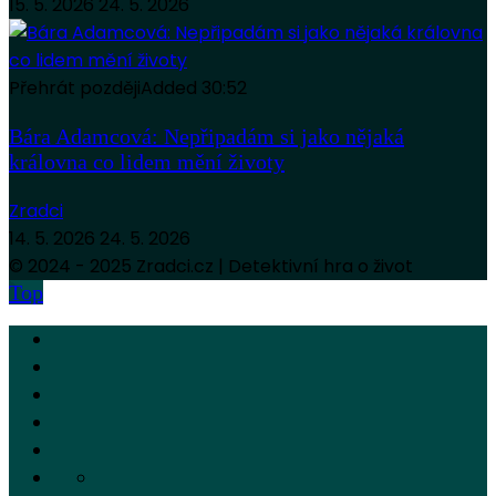
15. 5. 2026
24. 5. 2026
Přehrát později
Added
30:52
Bára Adamcová: Nepřipadám si jako nějaká
královna co lidem mění životy
Zradci
14. 5. 2026
24. 5. 2026
© 2024 - 2025 Zradci.cz | Detektivní hra o život
Top