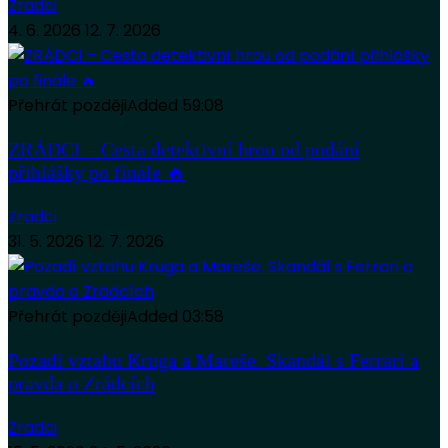
Zradci
4. 6. 2026
12. 7. 2026
Přehrát později
Added
59:08
ZRÁDCI – Cesta detektivní hrou od podání
přihlášky po finále 🔥
Zradci
31. 5. 2026
12. 7. 2026
Přehrát později
Added
03:58
Pozadí vztahu Kruga a Mareše. Skandál s Ferrari a
pravda o Zrádcích
Zradci