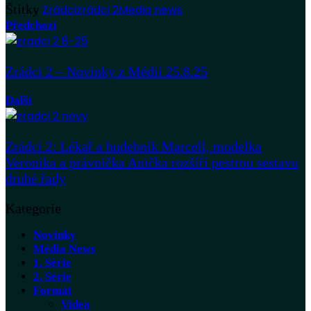
Štítky
Zrádci
zrádci 2
Media news
Předchozí
Zrádci 2 – Novinky z Médií 25.8.25
Další
Zrádci 2: Lékař a hudebník Marcell, modelka
Veronika a právnička Anička rozšíří pestrou sestavu
druhé řady
Kategorie
Novinky
Média News
1. Série
2. Série
Formát
Videa