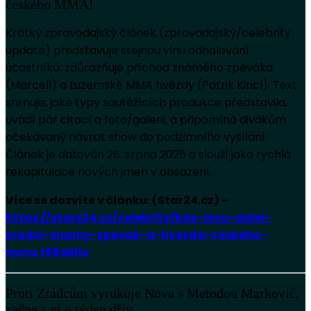
českého MMA!
Krátký zpravodajský článek (zpravodajský/celebrity
update) představuje stejnou vlnu odhalování
účastníků: zdůrazňuje příchod známého zpěváka
(Marcell) a tuzemské MMA hvězdy (Patrik Kincl). Text
shrnuje, jaké typy soutěžících produkce představila,
uvádí pár citací a foto/galerii, a připomíná divákům
očekávaný návrat show do podzimního vysílání.
Článek je datován 26. srpna 2025 a slouží jako rychlá
rekapitulace nových jmen v obsazení.
Více se dozvíte v článku: (Star24.cz) –
https://stars24.cz/celebrity/kdo-jsou-dalsi-
zradci-znamy-zpevak-a-hvezda-ceskeho-
mma.t58sbl1o
Proti Zrádcům vyrukuje Nova s Metodou Markovič,
začne s ní o týden dřív