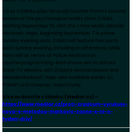
Co se v článku píše: Nova will counter Prima’s second
season of the psychological reality show Zrádci,
starting September 14, with the crime series Metoda
Markovič: Hojer, beginning September 7 in prime
Sunday evening slots. Zrádci will feature two parts
each Sunday evening, including an aftershow, while
Nova will air reruns of Policie Modrava as
counterprogramming. Both shows aim to attract
linear TV viewers, with Zrádci’s second season and
Metoda Markovič: Hojer also available earlier on
Prima+ and Oneplay, respectively.
Více se dozvíte v článku: (Mediar.cz) –
https://www.mediar.cz/proti-zradcum-vyrukuje-
nova-s-metodou-markovic-zacne-s-ni-o-
tyden-driv/