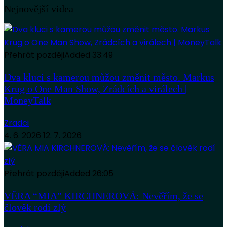
Nejnovější videa
Přehrát později
Added
33:49
Dva kluci s kamerou můžou změnit město. Markus
Krug o One Man Show, Zrádcích a virálech |
MoneyTalk
Zradci
4. 6. 2026
12. 7. 2026
Přehrát později
Added
26:05
VĚRA “MIA” KIRCHNEROVÁ: Nevěřím, že se
člověk rodí zlý