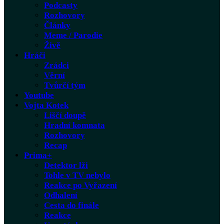
Podcasty
Rozhovory
Články
Meme / Parodie
Živě
Hráči
Zrádci
Věrní
Tvůrčí tým
Youtube
Vojta Kotek
Liščí doupě
Hradní komnata
Rozhovory
Recap
Prima+
Detektor lži
Tohle v TV nebylo
Reakce po Vyřazení
Odhalení
Cesta do finále
Reakce