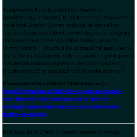
Rozhovorový kus s hudebníkem Marcellem
(profil/krátký rozhovor), který komentuje svou účast v
nové řadě
Zrádců
. Článek popisuje, že Marcell se
fyzicky připravoval (fitko), vysvětluje jeho strategický
přístup k lžím a čtení řeči těla a zmiňuje, proč ho
formát zajímá — považuje ho za dosud nejlepší „reality
hru“ v Česku. Text uvádí i další souvislosti o postupném
odhalování hráčů a připomíná divácké očekávání.
(Publikováno 26. srpna 2025 v 15:30 podle stránky.)
Více se dozvíte v článku: (Refresher.cz) –
https://refresher.cz/188430-Do-show-Zradci-
miri-Marcell-Jak-pristupovat-k-lzim-a-
strategii-jsem-resil-doma-i-pri-nahravani-
desky-ve-studiu
Kdo jsou další Zrádci? Známý zpěvák a hvězda