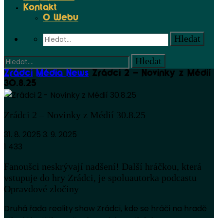
Kontakt
O Webu
Zrádci
Média News
Zrádci 2 – Novinky z Médií
30.8.25
Zrádci 2 – Novinky z Médií 30.8.25
31. 8. 2025
3. 9. 2025
1 433
Fanoušci neskrývají nadšení! Další hráčkou, která
vstupuje do hry Zrádci, je spoluautorka podcastu
Opravdové zločiny
Druhá řada reality show Zrádci, kde se hráči na hradě