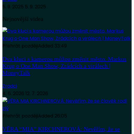
5. 9. 2025
5. 9. 2025
Nejnovější videa
Přehrát později
Added
33:49
Dva kluci s kamerou můžou změnit město. Markus
Krug o One Man Show, Zrádcích a virálech |
MoneyTalk
Zradci
4. 6. 2026
12. 7. 2026
Přehrát později
Added
26:05
VĚRA “MIA” KIRCHNEROVÁ: Nevěřím, že se