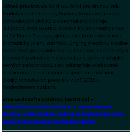
Článek představuje další soutěžící pro druhou řadu
Zrádců, včetně herečky Barbory Krčmové známé z
Opravdových zločinů a videomakera Ondřeje
Jünglinga, kteří se utkají o milion korun v reality show
na TV Prima. Popisuje jejich profily: Krčmová přinese
dramatický talent, zatímco Jüngling kreativitu z online
světa. Zmiňuje pravidla hry – plnění misí, noční zrady a
hlasování o eliminaci – a spekuluje o jejich rolích jako
věrných nebo zrádců. Text zdůrazňuje očekávané
drama, emoce a srovnání s úspěšnou první sérií,
lákajíc fanoušky na premiéru v září 2025 s
moderátorem Kotkem.
Více se dozvíte v článku: (extra.cz) –
https://www.extra.cz/bara-z-opravdovych-
zlocinu-videomaker-ondrej-ci-komisarka-mia-
dalsi-tvare-zradcu-odhaleny-5bf6f