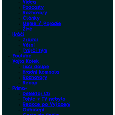
Videa
Podcasty
Rozhovory
Články
Meme / Parodie
Živě
Hráči
Zrádci
Věrní
Tvůrčí tým
Youtube
Vojta Kotek
Liščí doupě
Hradní komnata
Rozhovory
Recap
Prima+
Detektor lži
Tohle v TV nebylo
Reakce po Vyřazení
Odhalení