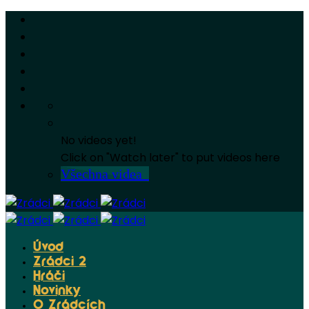
No videos yet!
Click on "Watch later" to put videos here
Všechna videa
Úvod
Zrádci 2
Hráči
Novinky
O Zrádcích