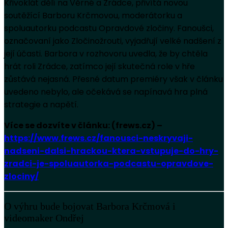
Křivoklát dělí na Věrné a Zrádce, přivítá novou
soutěžící Barboru Krčmovou, moderátorku a
spoluautorku podcastu Opravdové zločiny. Fanoušci,
označovaní jako Zločinožrouti, vyjadřují velké nadšení z
její účasti. Barbora v rozhovoru uvedla, že by chtěla
hrát roli Zrádce, zatímco její skutečná role v hře
zůstává nejasná. Přesné datum premiéry však v článku
uvedeno nebylo, ale očekává se napínavá hra plná
strategie a napětí.
Více se dozvíte v článku: (frews.cz) –
https://www.frews.cz/fanousci-neskryvaji-
nadseni-dalsi-hrackou-ktera-vstupuje-do-hry-
zradci-je-spoluautorka-podcastu-opravdove-
zlociny/
O výhru bude bojovat Barbora Krčmová i
videomaker Ondřej