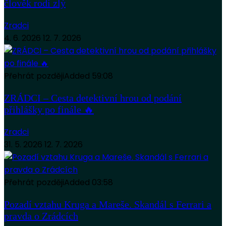
člověk rodí zlý
Zradci
4. 6. 2026
12. 7. 2026
Přehrát později
Added
59:08
ZRÁDCI – Cesta detektivní hrou od podání
přihlášky po finále 🔥
Zradci
31. 5. 2026
12. 7. 2026
Přehrát později
Added
03:58
Pozadí vztahu Kruga a Mareše. Skandál s Ferrari a
pravda o Zrádcích