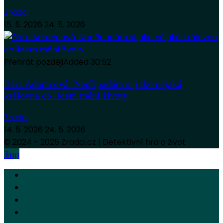
Zradci
15. 5. 2026
24. 5. 2026
Přehrát později
Added
30:52
Bára Adamcová: Nepřipadám si jako nějaká
královna co lidem mění životy
Zradci
14. 5. 2026
24. 5. 2026
© 2024 - 2025 Zradci.cz | Detektivní hra o život
Top