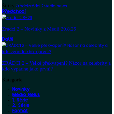
Štítky
Zrádci
zrádci 2
Media news
Předchozí
Zrádci 2 – Novinky z Médií 29.8.25
Další
ZRÁDCI 2 – Velké překvapení? Názor na celebrity a
kdo vypadne jako první?
Kategorie
Novinky
Média News
1. Série
2. Série
Formát