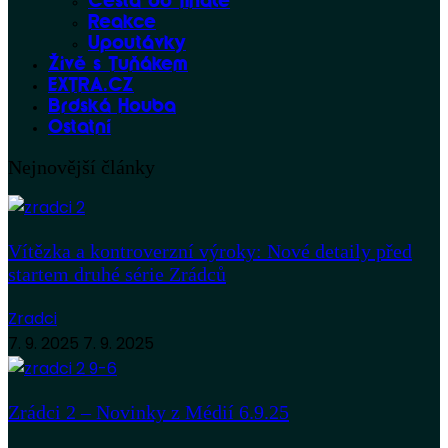
Cesta do finále
Reakce
Upoutávky
Živě s Tuňákem
EXTRA.CZ
Brdská Houba
Ostatní
Nejnovější články
Vítězka a kontroverzní výroky: Nové detaily před
startem druhé série Zrádců
Zradci
7. 9. 2025
7. 9. 2025
Zrádci 2 – Novinky z Médií 6.9.25