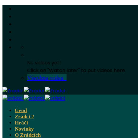
No videos yet!
Click on "Watch later" to put videos here
Všechna videa
Úvod
Zrádci 2
Hráči
Novinky
O Zrádcích