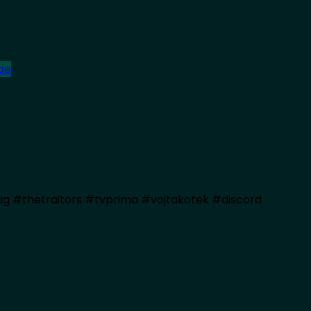
be
 #thetraitors #tvprima #vojtakotek #discord