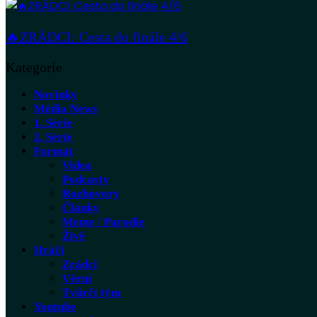
🔥ZRÁDCI: Cesta do finále 4/6
Kategorie
Novinky
Média News
1. Série
2. Série
Formát
Videa
Podcasty
Rozhovory
Články
Meme / Parodie
Živě
Hráči
Zrádci
Věrní
Tvůrčí tým
Youtube