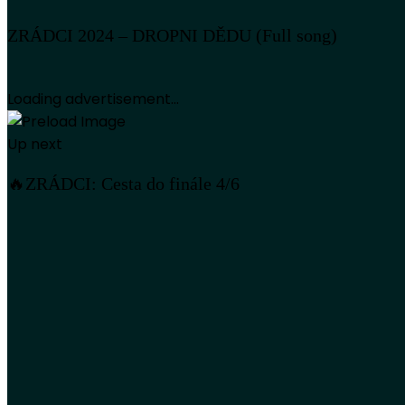
ZRÁDCI 2024 – DROPNI DĚDU (Full song)
Loading advertisement...
Up next
🔥ZRÁDCI: Cesta do finále 4/6