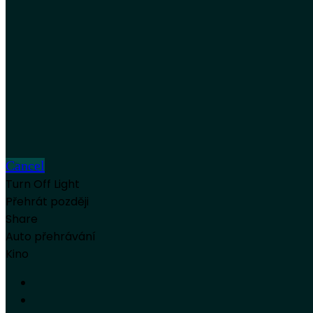
Cancel
Turn Off Light
Přehrát později
Share
Auto přehrávání
Kino