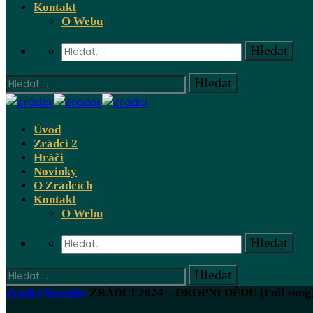
Kontakt
O Webu
Úvod
Zrádci 2
Hráči
Novinky
O Zrádcích
Kontakt
O Webu
Zrádci
Novinky
ZRÁDCI 2024 – DROPNI DĚDU (Full song