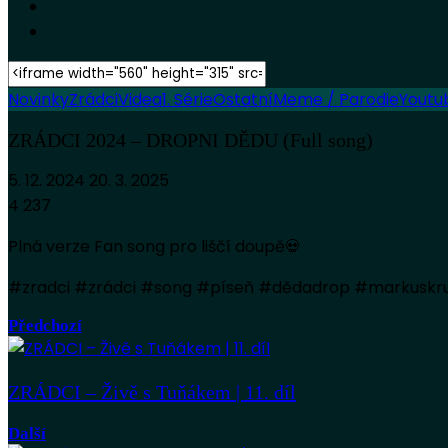
Novinky
Zrádci
Videa
1. Série
Ostatní
Meme / Parodie
Youtu
ZRÁDCI 2024 – DROPNI DĚDU (Full song)
5. 12. 2024
20. 3. 2025
4 237
Plná verze Fan song pro liščí doupě💀
#zradci #zrádci #song #píseň #dědadrop #markuskrug
Předchozí
ZRÁDCI – Živě s Tuňákem | 11. díl
Další