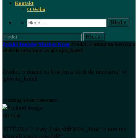
Kontakt
O Webu
Zrádci
Youtube
Markus Krug
Zrádci: 5 minut na kostým a
skok do neznáma! w/ @vojta_kotek
Zrádci: 5 minut na kostým a skok do neznáma! w/
@vojta_kotek
Loading advertisement...
Up next
VÍTĚZKA 2. řady Zrádců💀MIA „Proč to tam ten
Marcell sakra nehodil?“