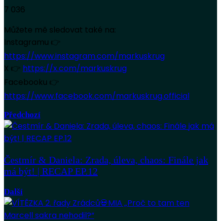
7 036
Můžete mě sledovat také na:
Instagramu 👉
https://www.instagram.com/markuskrug
X 👉
https://x.com/markuskrug
Facebooku 👉
https://www.facebook.com/markuskrug.official
Předchozí
Čestmír & Daniela: Zrada, úleva, chaos: Finále jak
má být! | RECAP EP.12
Další