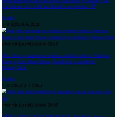
Nejďábelštější hra na život a na smrt je zpátky! 💀
Začínáme už v září na Primě a na prima+ 💚
Zradci
7. 8. 2026
9. 8. 2026
Přehrát později
Added
33:49
Dva kluci s kamerou můžou změnit město. Markus
Krug o One Man Show, Zrádcích a virálech |
MoneyTalk
Zradci
4. 6. 2026
12. 7. 2026
Přehrát později
Added
26:05
VĚRA “MIA” KIRCHNEROVÁ: Nevěřím, že se