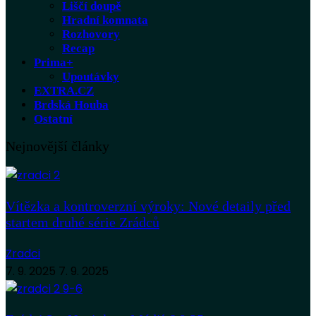
Liščí doupě
Hradní komnata
Rozhovory
Recap
Prima+
Upoutávky
EXTRA.CZ
Brdská Houba
Ostatní
Nejnovější články
Vítězka a kontroverzní výroky: Nové detaily před
startem druhé série Zrádců
Zradci
7. 9. 2025
7. 9. 2025