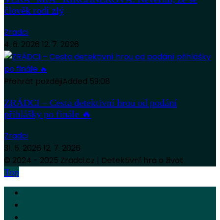
člověk rodí zlý
Zradci
4. 6. 2026
12. 7. 2026
Přehrát později
Added
59:08
ZRÁDCI – Cesta detektivní hrou od podání
přihlášky po finále 🔥
Zradci
31. 5. 2026
12. 7. 2026
© 2024 - 2025 Zradci.cz | Detektivní hra o život
Top