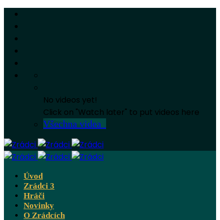
No videos yet!
Click on "Watch later" to put videos here
Všechna videa
Úvod
Zrádci 3
Hráči
Novinky
O Zrádcích