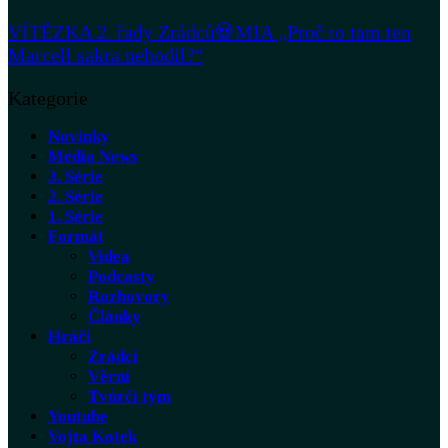
VÍTĚZKA 2. řady Zrádců💀MIA „Proč to tam ten
Marcell sakra nehodil?“
Kategorie
Novinky
Média News
3. Série
2. Série
1. Série
Formát
Videa
Podcasty
Rozhovory
Články
Hráči
Zrádci
Věrní
Tvůrčí tým
Youtube
Vojta Kotek