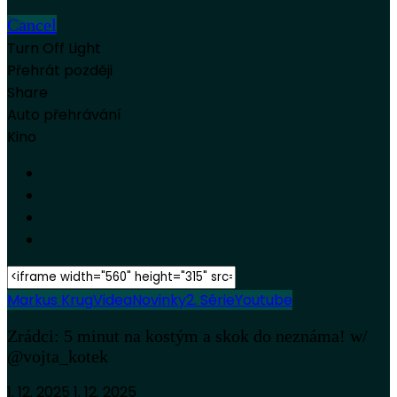
Cancel
Turn Off Light
Přehrát později
Share
Auto přehrávání
Kino
Markus Krug
Videa
Novinky
2. Série
Youtube
Zrádci: 5 minut na kostým a skok do neznáma! w/
@vojta_kotek
1. 12. 2025
1. 12. 2025