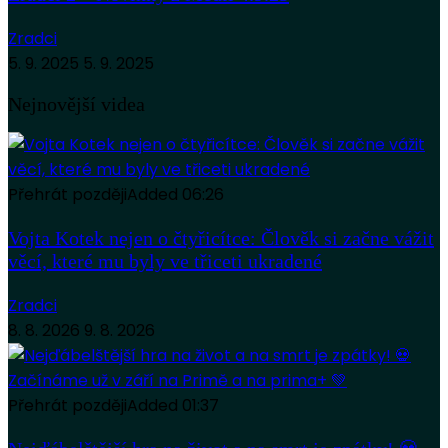
Zradci
5. 9. 2025
5. 9. 2025
Nejnovější videa
Přehrát později
Added
06:26
Vojta Kotek nejen o čtyřicítce: Člověk si začne vážit
věcí, které mu byly ve třiceti ukradené
Zradci
8. 8. 2026
9. 8. 2026
Přehrát později
Added
01:37