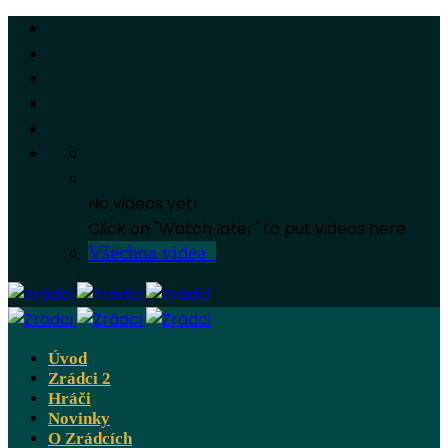
No videos yet!
Click on "Watch later" to put videos here
Všechna videa
Úvod
Zrádci 2
Hráči
Novinky
O Zrádcích