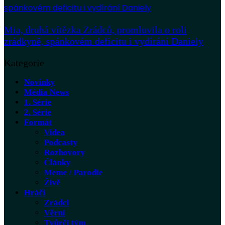
Mia, druhá vítězka Zrádců, promluvila o roli
zrádkyně, spánkovém deficitu i vydírání Daniely
Kategorie
Novinky
Média News
1. Série
2. Série
Formát
Videa
Podcasty
Rozhovory
Články
Meme / Parodie
Živě
Hráči
Zrádci
Věrní
Tvůrčí tým