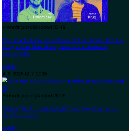
Přehrát později
Added
33:49
Dva kluci s kamerou můžou změnit město. Markus
Krug o One Man Show, Zrádcích a virálech |
MoneyTalk
Zradci
4. 6. 2026
12. 7. 2026
Přehrát později
Added
26:05
VĚRA “MIA” KIRCHNEROVÁ: Nevěřím, že se
člověk rodí zlý
Zradci