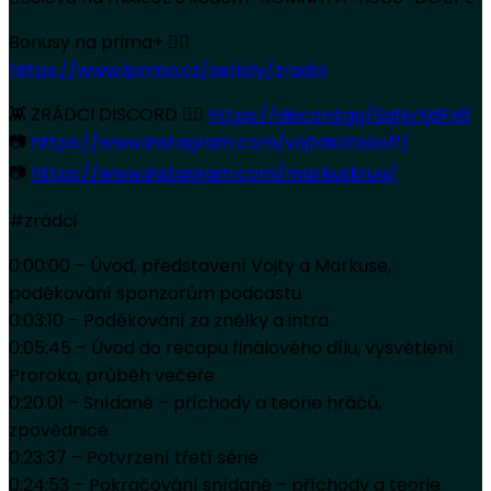
Bonusy na prima+ 👉🏻
https://www.iprima.cz/serialy/zradci
👾 ZRÁDCI DISCORD 👉🏻
https://discord.gg/SqNyYjdFx6
📷
https://www.instagram.com/vojtakotekoff/
📷
https://www.instagram.com/markuskrug/
#zrádci
0:00:00 – Úvod, představení Vojty a Markuse,
poděkování sponzorům podcastu
0:03:10 – Poděkování za znělky a intra
0:05:45 – Úvod do recapu finálového dílu, vysvětlení
Proroka, průběh večeře
0:20:01 – Snídaně – příchody a teorie hráčů,
zpovědnice
0:23:37 – Potvrzení třetí série
0:24:53 – Pokračování snídaně – příchody a teorie