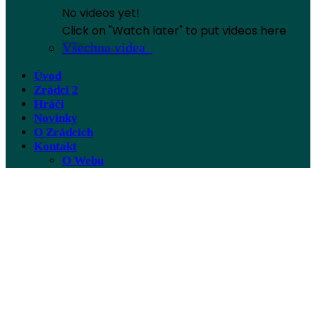
No videos yet!
Click on "Watch later" to put videos here
Všechna videa
Úvod
Zrádci 2
Hráči
Novinky
O Zrádcích
Kontakt
O Webu