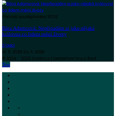
Přehrát později
Added
30:52
Bára Adamcová: Nepřipadám si jako nějaká
královna co lidem mění životy
Zradci
14. 5. 2026
24. 5. 2026
© 2024 - 2025 Zradci.cz | Detektivní hra o život
Top