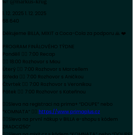
w/ @markus-krug
1. 12. 2025
1. 12. 2025
68 640
Děkujeme BILLA, MIXIT a Coca-Cola za podporu 🙏 ❤️
PROGRAM FINÁLOVÉHO TÝDNE
Pondělí 👉🏻 7:00 Recap
👉🏻 18:00 Rozhovor s Miou
Úterý 👉🏻 7:00 Rozhovor s Marcellem
Středa 👉🏻 7:00 Rozhovor s Aničkou
Čtvrtek 👉🏻 7:00 Rozhovor s Veronikou
Pátek 👉🏻 7:00 Rozhovor s Kateřinou
👉🏻Sleva na registraci na prima+ “DOUPE” nebo
“KOMNATA” 👉🏻
https://www.primaplus.cz
👉🏻Sleva na první nákup v BILLA e-shopu s kódem
ZRADCI250”
👉🏻Sleva na mixit.cz s kódem “KOMNATA” nebo “DOUPE”