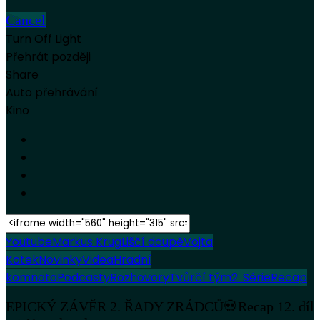
Cancel
Turn Off Light
Přehrát později
Share
Auto přehrávání
Kino
Youtube
Markus Krug
Liščí doupě
Vojta
Kotek
Novinky
Videa
Hradní
komnata
Podcasty
Rozhovory
Tvůrčí tým
2. Série
Recap
EPICKÝ ZÁVĚR 2. ŘADY ZRÁDCŮ💀Recap 12. díl