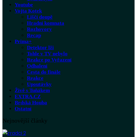
Youtube
Vojta Kotek
Liščí doupě
Hradní komnata
Rozhovory
Recap
Prima+
Detektor lži
Tohle v TV nebylo
Reakce po Vyřazení
Odhalení
Cesta do finále
Reakce
Upoutávky
Živě s Tuňákem
EXTRA.CZ
Brdská Houba
Ostatní
Nejnovější články