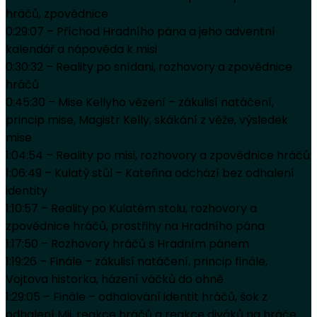
hráčů, zpovědnice
0:29:07 – Příchod Hradního pána a jeho adventní
kalendář a nápověda k misi
0:30:32 – Reality po snídani, rozhovory a zpovědnice
hráčů
0:45:30 – Mise Kellyho vězení – zákulisí natáčení,
princip mise, Magistr Kelly, skákání z věže, výsledek
mise
1:04:54 – Reality po misi, rozhovory a zpovědnice hráčů
1:06:49 – Kulatý stůl – Kateřina odchází bez odhalení
identity
1:10:57 – Reality po Kulatém stolu, rozhovory a
zpovědnice hráčů, prostřihy na Hradního pána
1:17:50 – Rozhovory hráčů s Hradním pánem
1:19:26 – Finále – zákulisí natáčení, princip finále,
Vojtova historka, házení váčků do ohně
1:29:05 – Finále – odhalování identit hráčů, šok z
odhalení Mii, reakce hráčů a reakce diváků na hráče