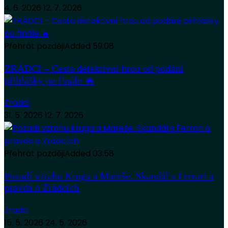
4. 6. 2026
12. 7. 2026
Přehrát později
Added
59:08
ZRÁDCI – Cesta detektivní hrou od podání
přihlášky po finále 🔥
Zradci
31. 5. 2026
12. 7. 2026
Přehrát později
Added
03:58
Pozadí vztahu Kruga a Mareše. Skandál s Ferrari a
pravda o Zrádcích
Zradci
15. 5. 2026
24. 5. 2026