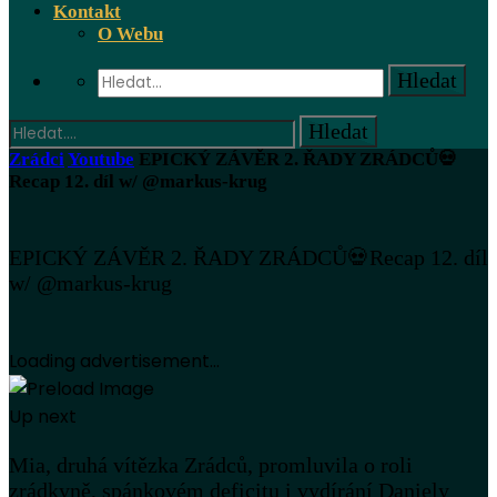
Kontakt
O Webu
Zrádci
Youtube
EPICKÝ ZÁVĚR 2. ŘADY ZRÁDCŮ💀
Recap 12. díl w/ @markus-krug
EPICKÝ ZÁVĚR 2. ŘADY ZRÁDCŮ💀Recap 12. díl
w/ @markus-krug
Loading advertisement...
Up next
Mia, druhá vítězka Zrádců, promluvila o roli
zrádkyně, spánkovém deficitu i vydírání Daniely