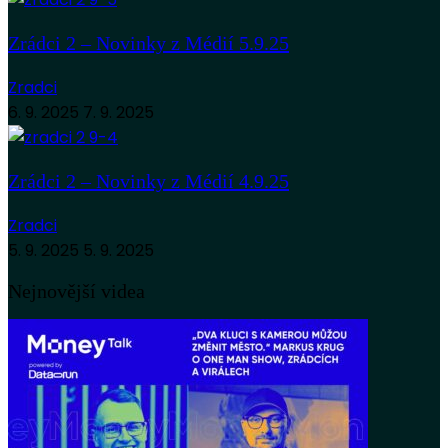
Zrádci 2 – Novinky z Médií 5.9.25
Zradci
6. 9. 2025
7. 9. 2025
Zrádci 2 – Novinky z Médií 4.9.25
Zradci
5. 9. 2025
5. 9. 2025
Nejnovější videa