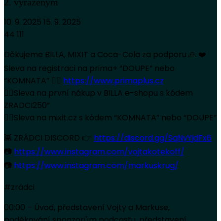
2. vyřazeným
10. 9. 2025
15. 9. 2025
44 111
Děkujeme BILLA, MIXIT a Coca-Cola za podporu 🙏 ❤️
Sleva na registraci na prima+ “DOUPE” nebo
“KOMNATA” 👉🏻
https://www.primaplus.cz
👉🏻Sleva na první nákup v BILLA e-shopu s kódem
ZRADCI250”
👉🏻Sleva na mixit.cz s kódem “KOMNATA” nebo “DOUPE”
👾 ZRÁDCI DISCORD 👉
https://discord.gg/SqNyYjdFx6
📷
https://www.instagram.com/vojtakotekoff/
📷
https://www.instagram.com/markuskrug/
#zrádci
00:00 – Úvod, představení Vojty a Markuse,
poděkování sponzorům podcastu, představení