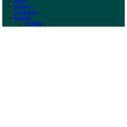
Hráči
Novinky
O Zrádcích
Kontakt
O Webu