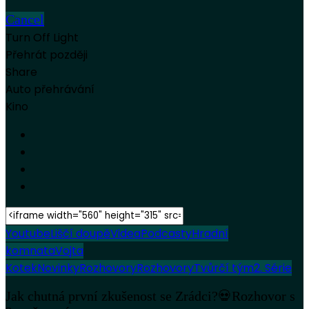
Cancel
Turn Off Light
Přehrát později
Share
Auto přehrávání
Kino
Youtube
Liščí doupě
Videa
Podcasty
Hradní
komnata
Vojta
Kotek
Novinky
Rozhovory
Rozhovory
Tvůrčí tým
2. Série
Jak chutná první zkušenost se Zrádci?💀Rozhovor s