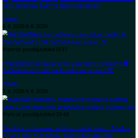
věcí, které mu byly ve třiceti ukradené
Zradci
8. 8. 2026
9. 8. 2026
Přehrát později
Added
01:37
Nejďábelštější hra na život a na smrt je zpátky! 💀
Začínáme už v září na Primě a na prima+ 💚
Zradci
7. 8. 2026
9. 8. 2026
Přehrát později
Added
33:49
Dva kluci s kamerou můžou změnit město. Markus
Krug o One Man Show, Zrádcích a virálech |