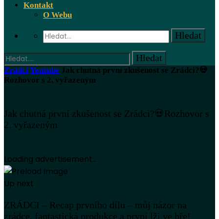
Kontakt
O Webu
Zrádci
Youtube
Jak chutná první zkušenost se Zrádci?💀
Rozhovor s 2. vyřazeným
Jak chutná první zkušenost se Zrádci?💀Rozhovor s
2. vyřazeným
Loading advertisement...
Up next
ZRÁDCI – Recap prvního dílu – můj názor na
zrádce, fantastická produkce a první lži ve hře!