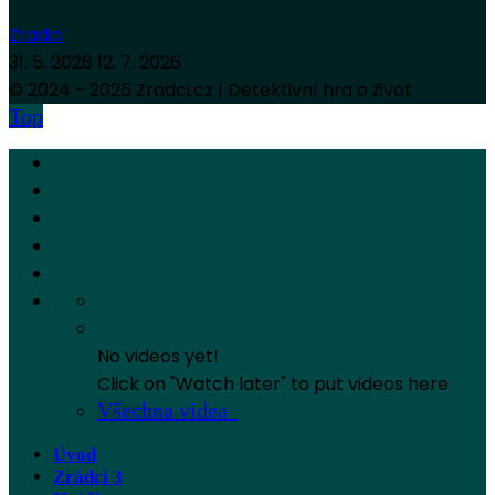
Zradci
31. 5. 2026
12. 7. 2026
© 2024 - 2025 Zradci.cz | Detektivní hra o život
Top
No videos yet!
Click on "Watch later" to put videos here
Všechna videa
Úvod
Zrádci 3