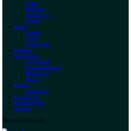
Videa
Podcasty
Rozhovory
Články
Hráči
Zrádci
Věrní
Tvůrčí tým
Youtube
Vojta Kotek
Liščí doupě
Hradní komnata
Rozhovory
Recap
Prima+
Upoutávky
EXTRA.CZ
Brdská Houba
Ostatní
Nejnovější články