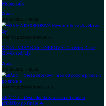
MoneyTalk
Zradci
4. 6. 2026
12. 7. 2026
Přehrát později
Added
26:05
VĚRA “MIA” KIRCHNEROVÁ: Nevěřím, že se
člověk rodí zlý
Zradci
4. 6. 2026
12. 7. 2026
Přehrát později
Added
59:08
ZRÁDCI – Cesta detektivní hrou od podání
přihlášky po finále 🔥