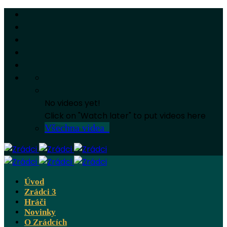
No videos yet!
Click on "Watch later" to put videos here
Všechna videa
Úvod
Zrádci 3
Hráči
Novinky
O Zrádcích