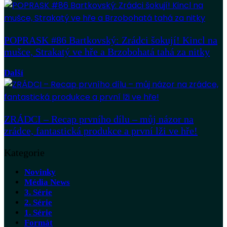
POPRASK #86 Bartkovský: Zrádci šokují! Kincl na
mušce, Strakatý ve hře a Brzobohatá tahá za nitky
Další
ZRÁDCI – Recap prvního dílu – můj názor na
zrádce, fantastická produkce a první lži ve hře!
Kategorie
Novinky
Média News
3. Série
2. Série
1. Série
Formát