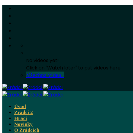
No videos yet!
Click on "Watch later" to put videos here
Všechna videa
Úvod
Zrádci 2
Hráči
Novinky
O Zrádcích