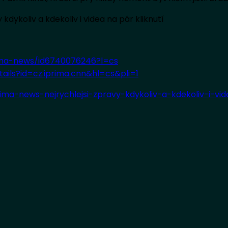
kdykoliv a kdekoliv i videa na pár kliknutí
ima-news/id6740076246?l=cs
ails?id=cz.iprima.cnn&hl=cs&pli=1
ima-news-nejrychlejsi-zpravy-kdykoliv-a-kdekoliv-i-vi