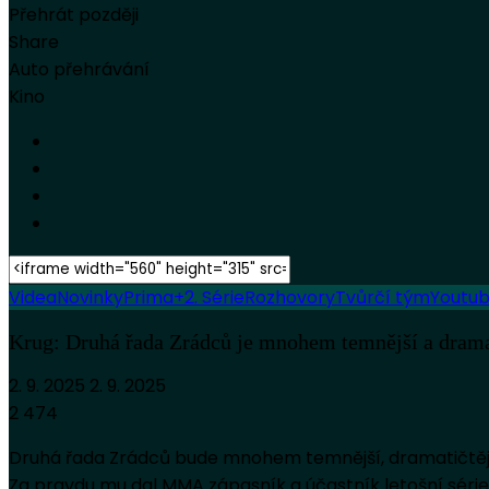
Přehrát později
Share
Auto přehrávání
Kino
Videa
Novinky
Prima+
2. Série
Rozhovory
Tvůrčí tým
Youtu
Krug: Druhá řada Zrádců je mnohem temnější a dramati
2. 9. 2025
2. 9. 2025
2 474
Druhá řada Zrádců bude mnohem temnější, dramatičtější
Za pravdu mu dal MMA zápasník a účastník letošní série Pat