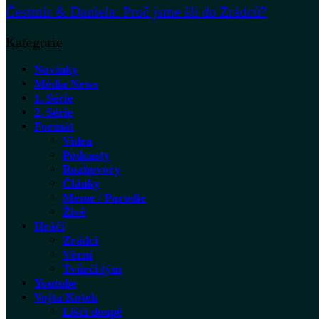
Čestmír & Daniela: Proč jsme šli do Zrádců?
Kategorie
Novinky
Média News
1. Série
2. Série
Formát
Videa
Podcasty
Rozhovory
Články
Meme / Parodie
Živě
Hráči
Zrádci
Věrní
Tvůrčí tým
Youtube
Vojta Kotek
Liščí doupě