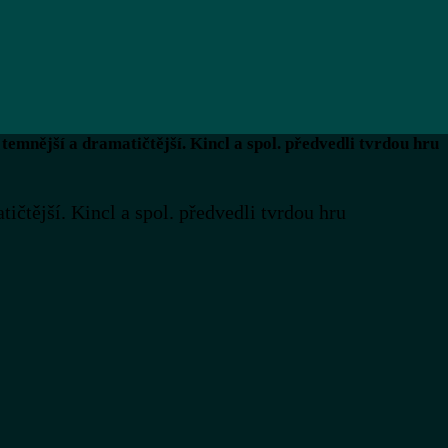
mnější a dramatičtější. Kincl a spol. předvedli tvrdou hru
čtější. Kincl a spol. předvedli tvrdou hru