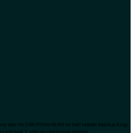
vý den na CNN Prima NEWS to řekl režisér Markus Krug.
ci začínají 7. září na platformě prima+.