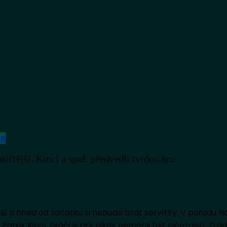
be
čtější. Kincl a spol. předvedli tvrdou hru
 a hned od začátku si nebude brát servítky. V pořadu No
rik Kincl, hráči si prý nikdy nemohli být ničím jistí. Zrád