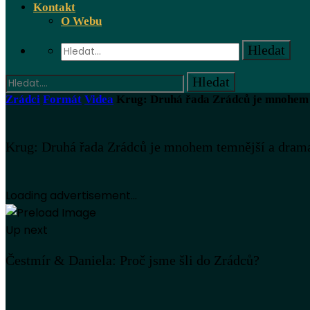
Kontakt
O Webu
Zrádci
Formát
Videa
Krug: Druhá řada Zrádců je mnohem te
Krug: Druhá řada Zrádců je mnohem temnější a dramati
Loading advertisement...
Up next
Čestmír & Daniela: Proč jsme šli do Zrádců?