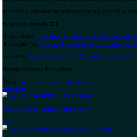
Stáhněte si aplikaci CNN Prima NEWS: Nejrychlejší zprávy 
📲 Aplikaci stahujte ZDE:
🍏 App Store:
https://apps.apple.com/cz/app/cnn-pr
🤖 Google Play:
https://play.google.com/store/apps/det
Více INFO:
https://cnn.iprima.cz/nova-aplikace-cnn-pr
#cnnprimanews #cnnprima
Štítky
cnn prima news
cnn prima
cnn
Předchozí
Zrádci a věrní (Offical Music Video)
Další