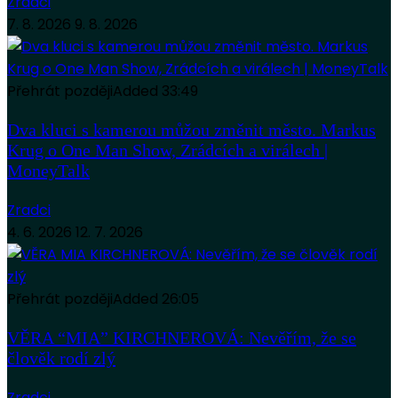
Zradci
7. 8. 2026
9. 8. 2026
Přehrát později
Added
33:49
Dva kluci s kamerou můžou změnit město. Markus
Krug o One Man Show, Zrádcích a virálech |
MoneyTalk
Zradci
4. 6. 2026
12. 7. 2026
Přehrát později
Added
26:05
VĚRA “MIA” KIRCHNEROVÁ: Nevěřím, že se
člověk rodí zlý
Zradci