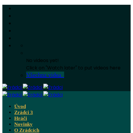
No videos yet!
Click on "Watch later" to put videos here
Všechna videa
Úvod
Zrádci 3
Hráči
Novinky
O Zrádcích