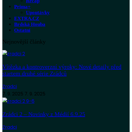
Recap
Prima+
Upoutávky
EXTRA.CZ
Brdská Houba
Ostatní
Nejnovější články
Vítězka a kontroverzní výroky: Nové detaily před
startem druhé série Zrádců
Zradci
7. 9. 2025
7. 9. 2025
Zrádci 2 – Novinky z Médií 6.9.25
Zradci