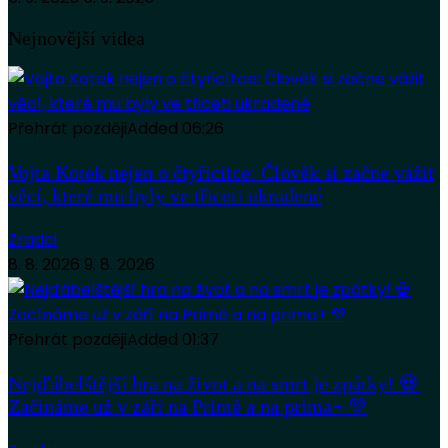
Nejnovější videa
Přehrát později
Added
06:26
Vojta Kotek nejen o čtyřicítce: Člověk si začne vážit
věcí, které mu byly ve třiceti ukradené
Zradci
8. 8. 2026
9. 8. 2026
Přehrát později
Added
01:37
Nejďábelštější hra na život a na smrt je zpátky! 💀
Začínáme už v září na Primě a na prima+ 💚