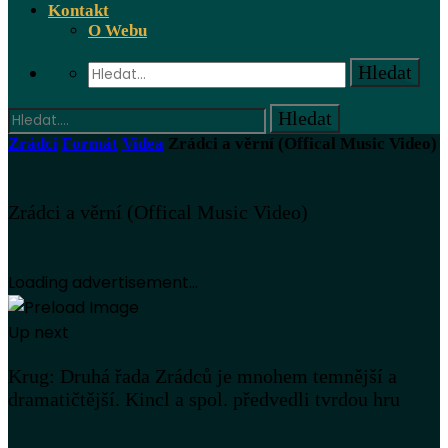
Kontakt
O Webu
Zrádci
Formát
Videa
Zrádci a věrní (Offical Music Video)
Zrádci a věrní (Offical Music Video)
Loading advertisement...
Up next
Krug: Druhá řada Zrádců je mnohem temnější a
dramatičtější. Kincl a spol. předvedli tvrdou hru