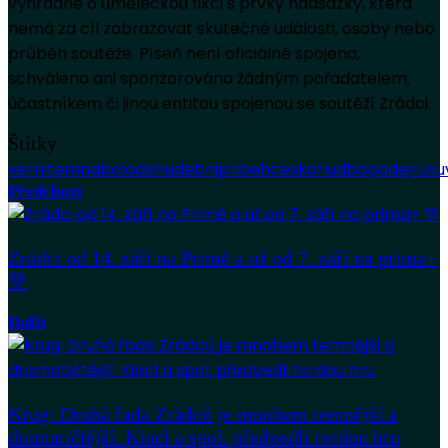
výhradně o uměleckou fikci s prvky nadsázky, která
nemá za cíl zobrazovat skutečné události, osoby nebo
průběh soutěže. Píseň není oficiálně spojena,
schválena ani sponzorována žádným pořadatelem,
účastníkem či jinou entitou spojenou se soutěží Zrádci.
Štítky
verni
temnabalada
hudebnipribeh
ceskahudba
podejruk
Předchozí
Zrádci od 14. září na Primě a už od 7. září na prima+
💚
Další
Krug: Druhá řada Zrádců je mnohem temnější a
dramatičtější. Kincl a spol. předvedli tvrdou hru