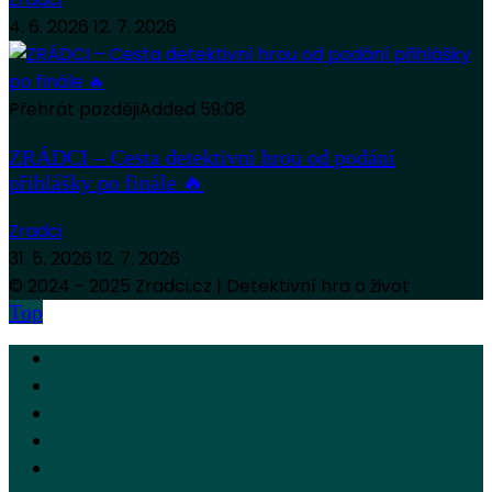
4. 6. 2026
12. 7. 2026
Přehrát později
Added
59:08
ZRÁDCI – Cesta detektivní hrou od podání
přihlášky po finále 🔥
Zradci
31. 5. 2026
12. 7. 2026
© 2024 - 2025 Zradci.cz | Detektivní hra o život
Top