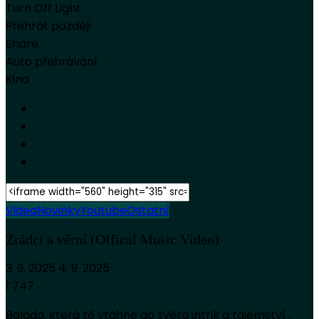
Turn Off Light
Přehrát později
Share
Auto přehrávání
Kino
Videa
Novinky
Youtube
Ostatní
Zrádci a věrní (Offical Music Video)
3. 9. 2025
4. 9. 2025
1 747
Balada, která tě vtáhne do světa intrik a tajemství ,