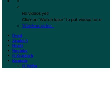
No videos yet!
Click on "Watch later" to put videos here
Všechna videa
Úvod
Zrádci 3
Hráči
Novinky
O Zrádcích
Kontakt
O Webu