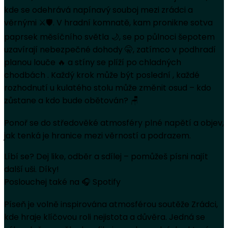
kde se odehrává napínavý souboj mezi zrádci a
věrnými ⚔️🛡️. V hradní komnatě, kam pronikne sotva
paprsek měsíčního světla 🌙, se po půlnoci šepotem
uzavírají nebezpečné dohody 🤫, zatímco v podhradí
planou louče 🔥 a stíny se plíží po chladných
chodbách . Každý krok může být poslední , každé
rozhodnutí u kulatého stolu může změnit osud – kdo
zůstane a kdo bude obětován? 🪑
Ponoř se do středověké atmosféry plné napětí a objev,
jak tenká je hranice mezi věrností a podrazem.
Líbí se? Dej like, odběr a sdílej – pomůžeš písni najít
další uši. Díky!
Poslouchej také na 🎧 Spotify
Píseň je volně inspirována atmosférou soutěže Zrádci,
kde hraje klíčovou roli nejistota a důvěra. Jedná se