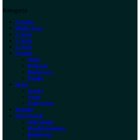
Kategorie
Novinky
Média News
3. Série
2. Série
1. Série
Formát
Videa
Podcasty
Rozhovory
Články
Hráči
Zrádci
Věrní
Tvůrčí tým
Youtube
Vojta Kotek
Liščí doupě
Hradní komnata
Rozhovory