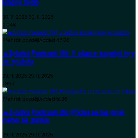
tmavý hrob
30. 11. 2025
30. 11. 2025
2 048
Přehrát později
Added
47:26
🔥Zrádci Podcast (9): V sázce karetní hry
je vražda
29. 11. 2025
29. 11. 2025
1 866
Přehrát později
Added
51:36
🔥Zrádci Podcast (8): Přidej se ke mně,
nebo tě zabiju
29. 11. 2025
29. 11. 2025