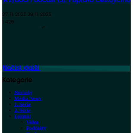
🔥Zrádci Podcast (3): Poprava cestujícího
27. 11. 2025
29. 11. 2025
1 426
Načíst další
Kategorie
Novinky
Média News
1. Série
2. Série
Formát
Videa
Podcasty