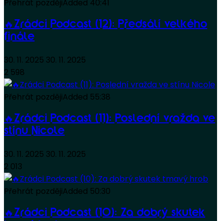
Přehrát později
Added
40:41
🔥Zrádci Podcast (12): Předsálí velkého
finále
30. 11. 2025
30. 11. 2025
2 598
Přehrát později
Added
55:38
🔥Zrádci Podcast (11): Poslední vražda ve
stínu Nicole
30. 11. 2025
30. 11. 2025
2 013
Přehrát později
Added
50:30
🔥Zrádci Podcast (10): Za dobrý skutek