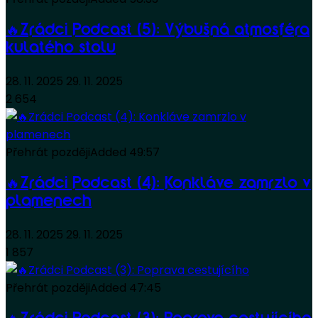
🔥Zrádci Podcast (5): Výbušná atmosféra
kulatého stolu
28. 11. 2025
29. 11. 2025
2 654
Přehrát později
Added
49:57
🔥Zrádci Podcast (4): Konkláve zamrzlo v
plamenech
28. 11. 2025
29. 11. 2025
1 857
Přehrát později
Added
47:45