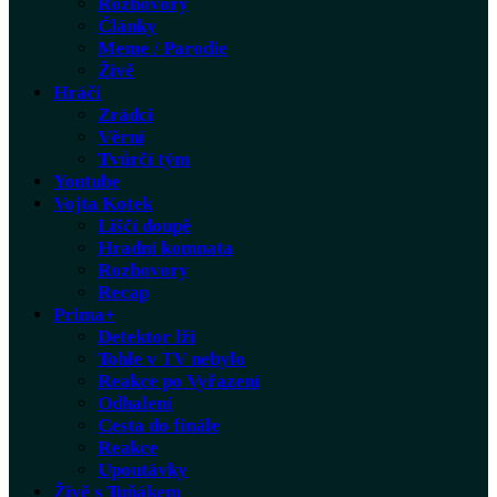
Rozhovory
Články
Meme / Parodie
Živě
Hráči
Zrádci
Věrní
Tvůrčí tým
Youtube
Vojta Kotek
Liščí doupě
Hradní komnata
Rozhovory
Recap
Prima+
Detektor lži
Tohle v TV nebylo
Reakce po Vyřazení
Odhalení
Cesta do finále
Reakce
Upoutávky
Živě s Tuňákem