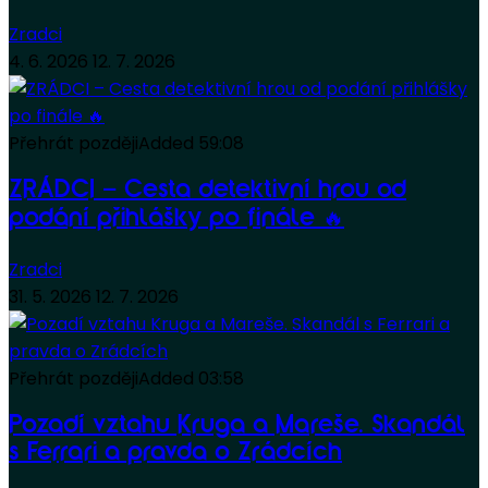
Zradci
4. 6. 2026
12. 7. 2026
Přehrát později
Added
59:08
ZRÁDCI – Cesta detektivní hrou od
podání přihlášky po finále 🔥
Zradci
31. 5. 2026
12. 7. 2026
Přehrát později
Added
03:58
Pozadí vztahu Kruga a Mareše. Skandál
s Ferrari a pravda o Zrádcích