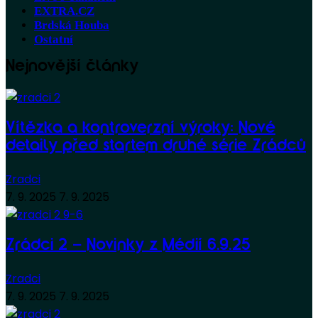
EXTRA.CZ
Brdská Houba
Ostatní
Nejnovější články
Vítězka a kontroverzní výroky: Nové
detaily před startem druhé série Zrádců
Zradci
7. 9. 2025
7. 9. 2025
Zrádci 2 – Novinky z Médií 6.9.25
Zradci
7. 9. 2025
7. 9. 2025