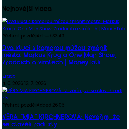
Nejnovější videa
Přehrát později
Added
33:49
Dva kluci s kamerou můžou změnit
město. Markus Krug o One Man Show,
Zrádcích a virálech | MoneyTalk
Zradci
4. 6. 2026
12. 7. 2026
Přehrát později
Added
26:05
VĚRA “MIA” KIRCHNEROVÁ: Nevěřím, že
se člověk rodí zlý