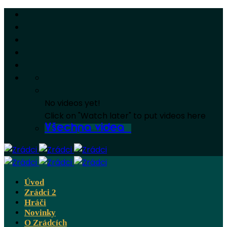
No videos yet!
Click on "Watch later" to put videos here
Všechna videa
Úvod
Zrádci 2
Hráči
Novinky
O Zrádcích