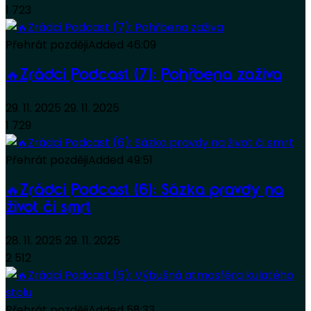
1 723
Přehrát později
Added
46:09
🔥Zrádci Podcast (7): Pohřbena zaživa
29. 11. 2025
29. 11. 2025
1 729
Přehrát později
Added
49:51
🔥Zrádci Podcast (6): Sázka pravdy na
život či smrt
28. 11. 2025
29. 11. 2025
2 512
Přehrát později
Added
58:33