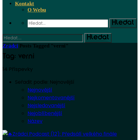
Kontakt
O Webu
Zrádci
Posts Tagged "verni"
Tag: verni
14 Příspevky
Seřadit podle:
Nejnovější
Nejnovější
Nejkomentovanější
Nejsledovanější
Nejoblíbenější
Název