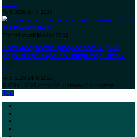
Zradci
15. 5. 2026
24. 5. 2026
Přehrát později
Added
30:52
Bára Adamcová: Nepřipadám si jako
nějaká královna co lidem mění životy
Zradci
14. 5. 2026
24. 5. 2026
© 2024 - 2025 Zradci.cz | Detektivní hra o život
Top