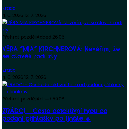
Zradci
4. 6. 2026
12. 7. 2026
Přehrát později
Added
26:05
VĚRA “MIA” KIRCHNEROVÁ: Nevěřím, že
se člověk rodí zlý
Zradci
4. 6. 2026
12. 7. 2026
Přehrát později
Added
59:08
ZRÁDCI – Cesta detektivní hrou od
podání přihlášky po finále 🔥