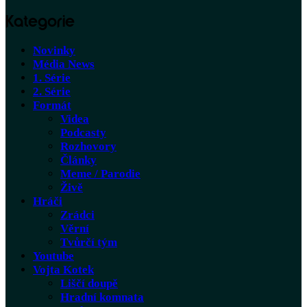
Kategorie
Novinky
Média News
1. Série
2. Série
Formát
Videa
Podcasty
Rozhovory
Články
Meme / Parodie
Živě
Hráči
Zrádci
Věrní
Tvůrčí tým
Youtube
Vojta Kotek
Liščí doupě
Hradní komnata