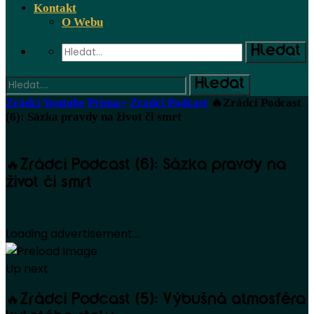
Kontakt
O Webu
Zrádci
Youtube
Prima+
Zrádci Podcast
🔥Zrádci Podcast
(6): Sázka pravdy na život či smrt
🔥Zrádci Podcast (6): Sázka pravdy na
život či smrt
Loading advertisement...
Up next
🔥Zrádci Podcast (5): Výbušná atmosféra