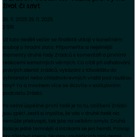
život či smrt
28. 11. 2025
29. 11. 2025
2 516
Už tuto neděli večer se finalisté utkají v konečném
souboji o hradní zlato. Připomeňte si nejsilnější
momenty druhé řady Zrádců s komentáři a prvními
reakcemi samotných věrných. Co cítili při odhalování
pravých identit zrádců, vykázání z Křivoklátu do
vyhnanství nebo chladnokrevných vražd pod rouškou
tmy? To a mnohem více se dozvíte v exkluzivním
podcastu Zrádci.
Po velmi úspěšné první řadě je to tu, oblíbení Zrádci
jsou zpět! Jestli si myslíte, že vás v druhé řadě nic
nemůže překvapit, tak jste na velkém omylu. Druhá
řada je ještě temnější a intrikami se jen hemží. Princip
hry zůstává stejný. Skupiny soutěžících plní denní