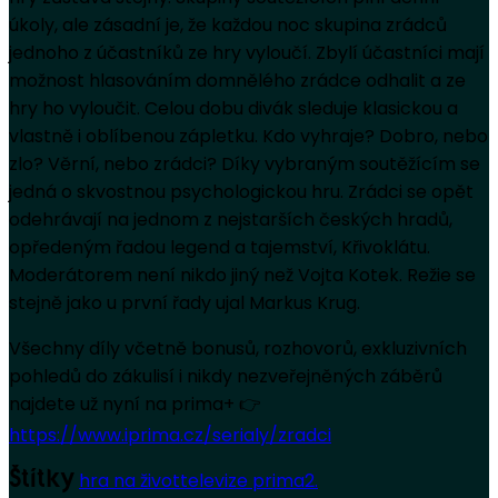
úkoly, ale zásadní je, že každou noc skupina zrádců
jednoho z účastníků ze hry vyloučí. Zbylí účastníci mají
možnost hlasováním domnělého zrádce odhalit a ze
hry ho vyloučit. Celou dobu divák sleduje klasickou a
vlastně i oblíbenou zápletku. Kdo vyhraje? Dobro, nebo
zlo? Věrní, nebo zrádci? Díky vybraným soutěžícím se
jedná o skvostnou psychologickou hru. Zrádci se opět
odehrávají na jednom z nejstarších českých hradů,
opředeným řadou legend a tajemství, Křivoklátu.
Moderátorem není nikdo jiný než Vojta Kotek. Režie se
stejně jako u první řady ujal Markus Krug.
Všechny díly včetně bonusů, rozhovorů, exkluzivních
pohledů do zákulisí i nikdy nezveřejněných záběrů
najdete už nyní na prima+ 👉
https://www.iprima.cz/serialy/zradci
hra na život
televize prima
2.
Štítky