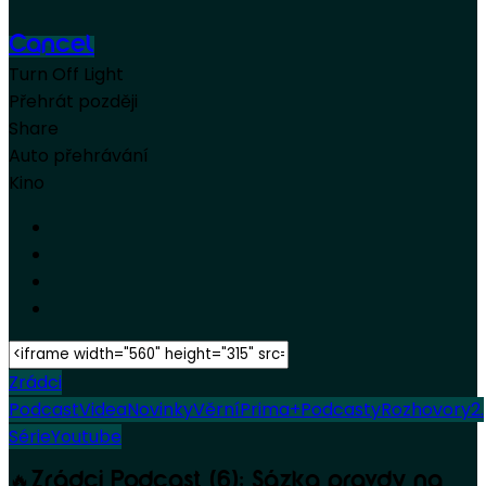
Cancel
Turn Off Light
Přehrát později
Share
Auto přehrávání
Kino
Zrádci
Podcast
Videa
Novinky
Věrní
Prima+
Podcasty
Rozhovory
2.
Série
Youtube
🔥Zrádci Podcast (6): Sázka pravdy na