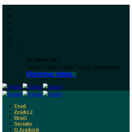
No videos yet!
Click on "Watch later" to put videos here
Všechna videa
Úvod
Zrádci 2
Hráči
Novinky
O Zrádcích