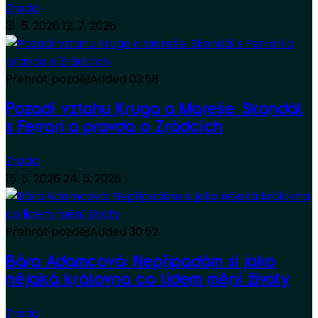
Zradci
31. 5. 2026
12. 7. 2026
Přehrát později
Added
03:58
Pozadí vztahu Kruga a Mareše. Skandál
s Ferrari a pravda o Zrádcích
Zradci
15. 5. 2026
24. 5. 2026
Přehrát později
Added
30:52
Bára Adamcová: Nepřipadám si jako
nějaká královna co lidem mění životy
Zradci