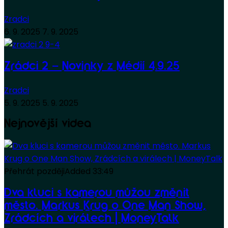
Zradci
6. 9. 2025
7. 9. 2025
Zrádci 2 – Novinky z Médií 4.9.25
Zradci
5. 9. 2025
5. 9. 2025
Nejnovější videa
Přehrát později
Added
33:49
Dva kluci s kamerou můžou změnit
město. Markus Krug o One Man Show,
Zrádcích a virálech | MoneyTalk