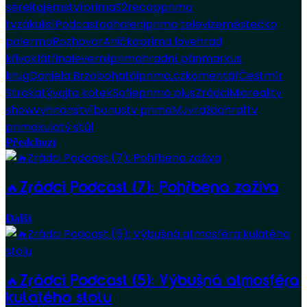
sérei
tajemství
prima
S2
recap
prima
tv
zákulisí
Podcast
odhaleni
prima televize
městečko
palermo
Rozhovor
Anička
prima love
hrad
křivoklát
finale
verni
iprima
hradní pán
markus
krug
Daniela Brzobohatá
iprima.cz
komentář
Čestmír
Strakatý
vojta kotek
Sofie
prima plus
Zrádci
Mia
reality
show
vyhnanství
bonus
tv prima
MJ
vražda
hra
ftv
prima
kulatý stůl
Předchozí
🔥Zrádci Podcast (7): Pohřbena zaživa
Další
🔥Zrádci Podcast (5): Výbušná atmosféra
kulatého stolu