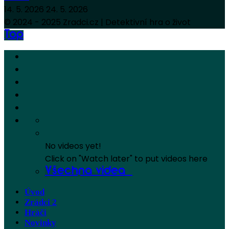
14. 5. 2026
24. 5. 2026
© 2024 - 2025 Zradci.cz | Detektivní hra o život
Top
No videos yet!
Click on "Watch later" to put videos here
Všechna videa
Úvod
Zrádci 2
Hráči
Novinky