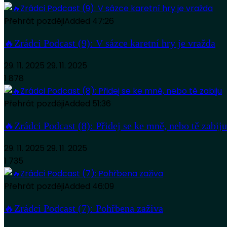
Přehrát později
Added
47:26
🔥Zrádci Podcast (9): V sázce karetní hry je vražda
29. 11. 2025
29. 11. 2025
1 878
Přehrát později
Added
51:36
🔥Zrádci Podcast (8): Přidej se ke mně, nebo tě zabiju
29. 11. 2025
29. 11. 2025
1 735
Přehrát později
Added
46:09
🔥Zrádci Podcast (7): Pohřbena zaživa