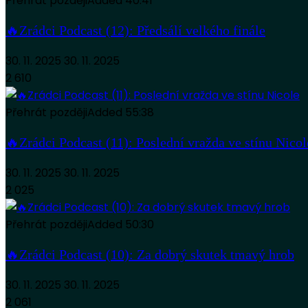
Přehrát později
Added
40:41
🔥Zrádci Podcast (12): Předsálí velkého finále
30. 11. 2025
30. 11. 2025
2 610
Přehrát později
Added
55:38
🔥Zrádci Podcast (11): Poslední vražda ve stínu Nicol
30. 11. 2025
30. 11. 2025
2 025
Přehrát později
Added
50:30
🔥Zrádci Podcast (10): Za dobrý skutek tmavý hrob
30. 11. 2025
30. 11. 2025
2 061