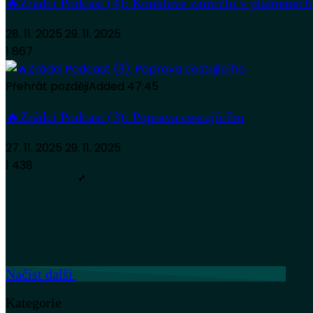
🔥Zrádci Podcast (4): Konkláve zamrzlo v plamenech
28. 11. 2025
29. 11. 2025
1 867
Přehrát později
Added
47:45
🔥Zrádci Podcast (3): Poprava cestujícího
27. 11. 2025
29. 11. 2025
1 438
Načíst další
Kategorie