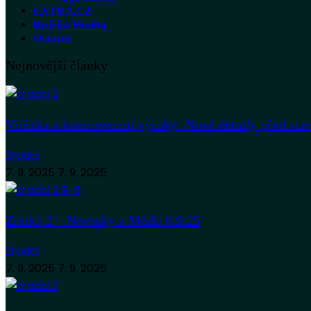
EXTRA.CZ
Brdská Houba
Ostatní
Nejnovější články
Vítězka a kontroverzní výroky: Nové detaily před sta
Zradci
7. 9. 2025
7. 9. 2025
Zrádci 2 – Novinky z Médií 6.9.25
Zradci
7. 9. 2025
7. 9. 2025