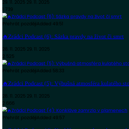
29. 11. 2025
29. 11. 2025
1 739
Přehrát později
Added
49:51
🔥Zrádci Podcast (6): Sázka pravdy na život či smrt
28. 11. 2025
29. 11. 2025
2 525
Přehrát později
Added
58:33
🔥Zrádci Podcast (5): Výbušná atmosféra kulatého st
28. 11. 2025
29. 11. 2025
2 666
Přehrát později
Added
49:57