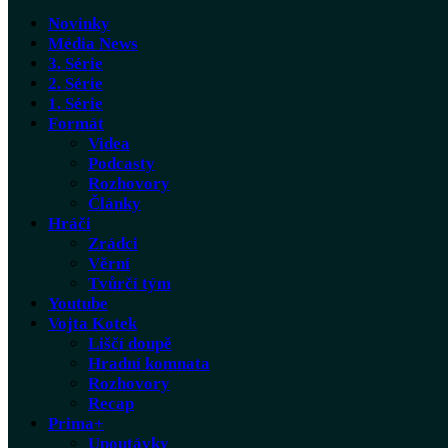
Novinky
Média News
3. Série
2. Série
1. Série
Formát
Videa
Podcasty
Rozhovory
Články
Hráči
Zrádci
Věrní
Tvůrčí tým
Youtube
Vojta Kotek
Liščí doupě
Hradní komnata
Rozhovory
Recap
Prima+
Upoutávky