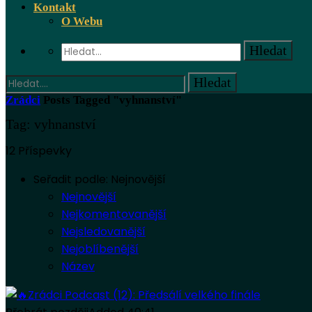
Kontakt
O Webu
Zrádci
Posts Tagged "vyhnanství"
Tag: vyhnanství
12 Příspevky
Seřadit podle:
Nejnovější
Nejnovější
Nejkomentovanější
Nejsledovanější
Nejoblíbenější
Název