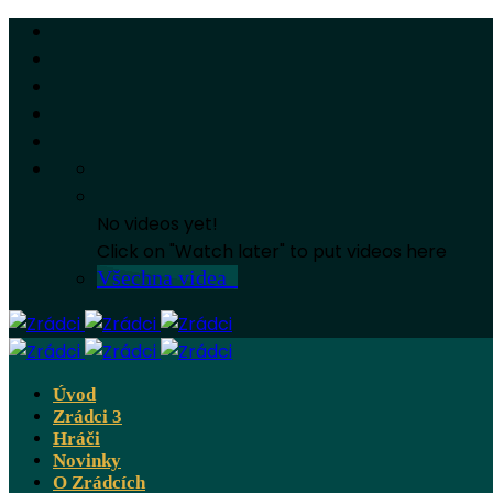
No videos yet!
Click on "Watch later" to put videos here
Všechna videa
Úvod
Zrádci 3
Hráči
Novinky
O Zrádcích