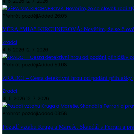
4. 6. 2026
12. 7. 2026
Přehrát později
Added
26:05
VĚRA “MIA” KIRCHNEROVÁ: Nevěřím, že se člověk
Zradci
4. 6. 2026
12. 7. 2026
Přehrát později
Added
59:08
ZRÁDCI – Cesta detektivní hrou od podání přihlášky 
Zradci
31. 5. 2026
12. 7. 2026
Přehrát později
Added
03:58
Pozadí vztahu Kruga a Mareše. Skandál s Ferrari a pr