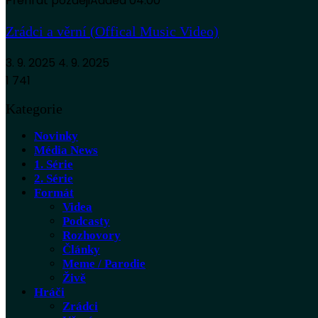
Přehrát později
Added
04:00
Zrádci a věrní (Offical Music Video)
3. 9. 2025
4. 9. 2025
1 741
Kategorie
Novinky
Média News
1. Série
2. Série
Formát
Videa
Podcasty
Rozhovory
Články
Meme / Parodie
Živě
Hráči
Zrádci