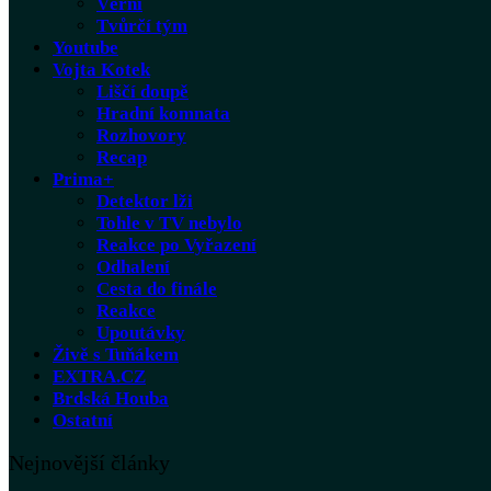
Věrní
Tvůrčí tým
Youtube
Vojta Kotek
Liščí doupě
Hradní komnata
Rozhovory
Recap
Prima+
Detektor lži
Tohle v TV nebylo
Reakce po Vyřazení
Odhalení
Cesta do finále
Reakce
Upoutávky
Živě s Tuňákem
EXTRA.CZ
Brdská Houba
Ostatní
Nejnovější články