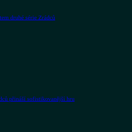
rtem druhé série Zrádců
dců přináší sofistikovanější hru