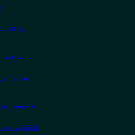
 rodí zlý
po finále 🔥
avda o Zrádcích