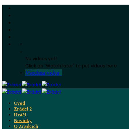
No videos yet!
Click on "Watch later" to put videos here
Všechna videa
Úvod
Zrádci 2
Hráči
Novinky
O Zrádcích