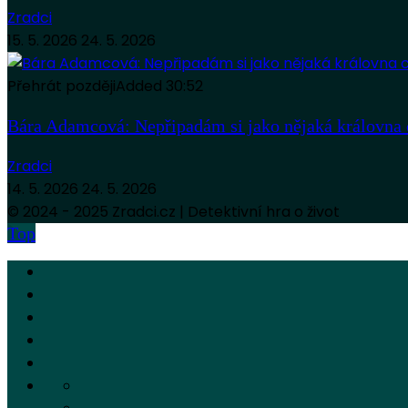
Zradci
15. 5. 2026
24. 5. 2026
Přehrát později
Added
30:52
Bára Adamcová: Nepřipadám si jako nějaká královna 
Zradci
14. 5. 2026
24. 5. 2026
© 2024 - 2025 Zradci.cz | Detektivní hra o život
Top