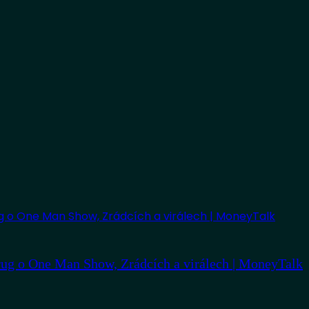
ug o One Man Show, Zrádcích a virálech | MoneyTalk