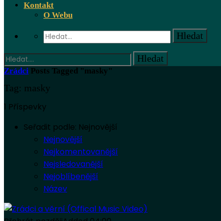
Kontakt
O Webu
Zrádci
Posts Tagged "masky"
Tag: masky
1 Příspevky
Seřadit podle:
Nejnovější
Nejnovější
Nejkomentovanější
Nejsledovanější
Nejoblíbenější
Název