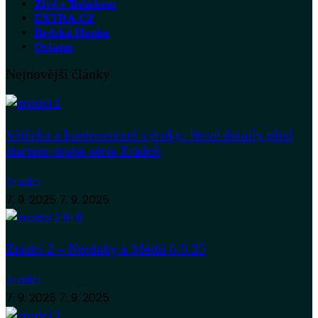
Živě s Tuňákem
EXTRA.CZ
Brdská Houba
Ostatní
Nejnovější články
Vítězka a kontroverzní výroky: Nové detaily před
startem druhé série Zrádců
Zradci
7. 9. 2025
7. 9. 2025
Zrádci 2 – Novinky z Médií 6.9.25
Zradci
7. 9. 2025
7. 9. 2025