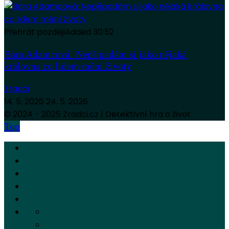
Přehrát později
Added
30:52
Bára Adamcová: Nepřipadám si jako nějaká
královna co lidem mění životy
Zradci
14. 5. 2026
24. 5. 2026
© 2024 - 2025 Zradci.cz | Detektivní hra o život
Top