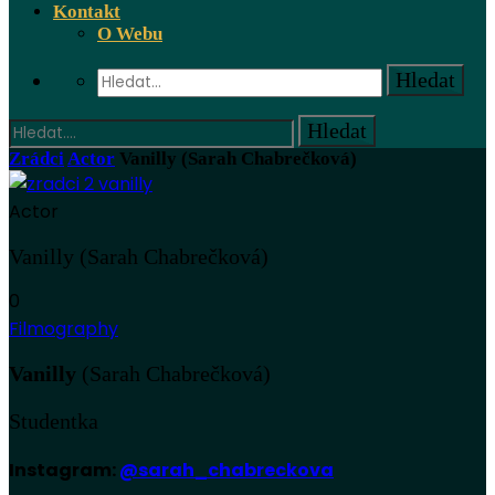
Kontakt
O Webu
Zrádci
Actor
Vanilly (Sarah Chabrečková)
Actor
Vanilly (Sarah Chabrečková)
0
Filmography
Vanilly
(Sarah Chabrečková)
Studentka
Instagram:
@sarah_chabreckova