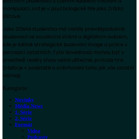
životních zkušeností s čtením lidského chování a
manipulací, což je v psychologické hře jako Zrádci
klíčové.
Jako 20letá studentka má Vanilly pravděpodobně
zkušenosti se sociálními sítěmi a digitálním světem,
kde je běžné strategické budování image a práce s
percepcí ostatních. Tyto dovednosti mohou být v
prostředí reality show velmi užitečné, protože hra
Zrádci je v podstatě o ovlivňování toho, jak vás ostatní
vnímají.
Kategorie
Novinky
Média News
1. Série
2. Série
Formát
Videa
Podcasty