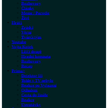
Rozhovory
Články
Meme / Parodie
Živě
Hráči
Zrádci
Věrní
Tvůrčí tým
Youtube
Vojta Kotek
Liščí doupě
Hradní komnata
Rozhovory
Recap
Prima+
Detektor lži
Tohle v TV nebylo
Reakce po Vyřazení
Odhalení
Cesta do finále
Reakce
Upoutávky