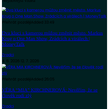
Nejnovější videa
Přehrát později
Added
33:49
Dva kluci s kamerou můžou změnit město. Markus
Krug o One Man Show, Zrádcích a virálech |
MoneyTalk
Zradci
4. 6. 2026
12. 7. 2026
Přehrát později
Added
26:05
VĚRA “MIA” KIRCHNEROVÁ: Nevěřím, že se
člověk rodí zlý
Zradci