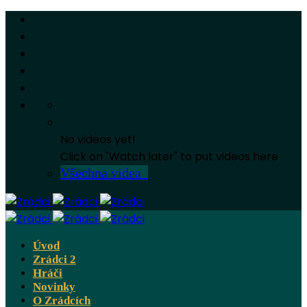
No videos yet!
Click on "Watch later" to put videos here
Všechna videa
Úvod
Zrádci 2
Hráči
Novinky
O Zrádcích