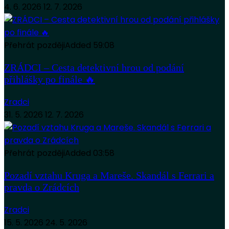
4. 6. 2026
12. 7. 2026
Přehrát později
Added
59:08
ZRÁDCI – Cesta detektivní hrou od podání
přihlášky po finále 🔥
Zradci
31. 5. 2026
12. 7. 2026
Přehrát později
Added
03:58
Pozadí vztahu Kruga a Mareše. Skandál s Ferrari a
pravda o Zrádcích
Zradci
15. 5. 2026
24. 5. 2026