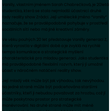
Vanilly, vlastním jménem Sarah Chabrečková, je 20letá
studentka, která se stala nejmladší účastnicí druhé
řady reality show Zrádci. Její umělecké jméno “Vanilly”
naznačuje, že se pravděpodobně pohybuje v prostředí
sociálních sítí nebo má jiné kreativní záměry.
Ve věku pouhých 20 let představuje Vanilly generaci Z,
která vyrostla v digitální době a je zvyklá na rychlé
tempo komunikace a strategické myšlení
charakteristické pro mladou generaci. Jako studentka
má pravděpodobně flexibilní rozvrh, který jí umožnil
účast v náročném natáčení reality show.
Její mladý věk může být jak výhodou, tak nevýhodou.
Na jedné straně může být podceňována staršími
účastníky, kteří ji nebudou považovat za hrozbu, což jí
může poskytnou prostor pro strategické
manévrování. Na druhé straně může mít méně