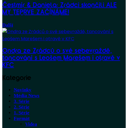
Čestmír & Daniela: Zrádci skončili ALE
MY TEPRVE ZAČÍNÁME!
Další
Ondra ze Zrádců o své sebevraždě,
tancování s Leošem Marešem i otravě v
KFC
Kategorie
Novinky
Média News
3. Série
2. Série
1. Série
Formát
Videa