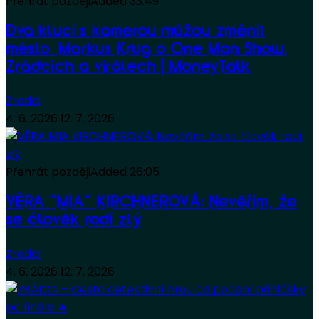
Přehrát později
Added
33:49
Dva kluci s kamerou můžou změnit
město. Markus Krug o One Man Show,
Zrádcích a virálech | MoneyTalk
Zradci
4. 6. 2026
12. 7. 2026
Přehrát později
Added
26:05
VĚRA “MIA” KIRCHNEROVÁ: Nevěřím, že
se člověk rodí zlý
Zradci
4. 6. 2026
12. 7. 2026