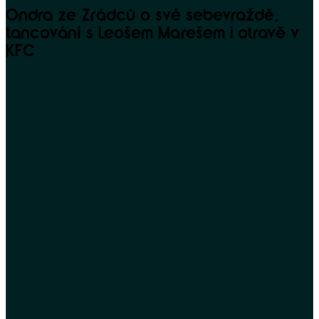
Ondra ze Zrádců o své sebevraždě,
tancování s Leošem Marešem i otravě v
KFC