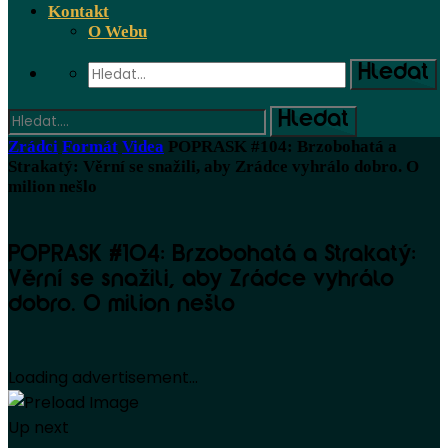
Kontakt
O Webu
Zrádci
Formát
Videa
POPRASK #104: Brzobohatá a
Strakatý: Věrní se snažili, aby Zrádce vyhrálo dobro. O
milion nešlo
POPRASK #104: Brzobohatá a Strakatý:
Věrní se snažili, aby Zrádce vyhrálo
dobro. O milion nešlo
Loading advertisement...
Up next