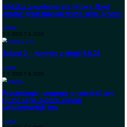
Vítězka a kontroverzní výroky: Nové
detaily před startem druhé série Zrádců
Zradci
7. 9. 2025
7. 9. 2025
Zrádci 2 – Novinky z Médií 6.9.25
Zradci
7. 9. 2025
7. 9. 2025
Psychologie, strategie a temnější tón:
Druhá série Zrádců přináší
sofistikovanější hru
Zradci