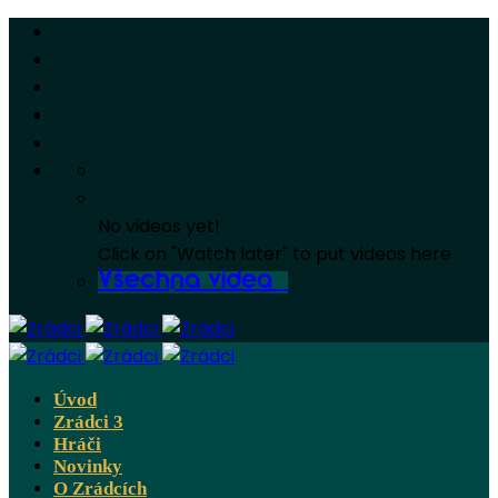
No videos yet!
Click on "Watch later" to put videos here
Všechna videa
Úvod
Zrádci 3
Hráči
Novinky
O Zrádcích