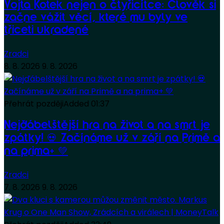
Vojta Kotek nejen o čtyřicítce: Člověk si
začne vážit věcí, které mu byly ve
třiceti ukradené
Zradci
8. 8. 2026
9. 8. 2026
Přehrát později
Added
01:37
Nejďábelštější hra na život a na smrt je
zpátky! 💀 Začínáme už v září na Primě a
na prima+ 💚
Zradci
7. 8. 2026
9. 8. 2026