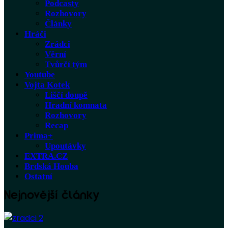
Podcasty
Rozhovory
Články
Hráči
Zrádci
Věrní
Tvůrčí tým
Youtube
Vojta Kotek
Liščí doupě
Hradní komnata
Rozhovory
Recap
Prima+
Upoutávky
EXTRA.CZ
Brdská Houba
Ostatní
Nejnovější články