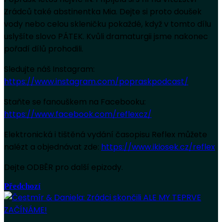
Zrádců také abstinentka Mia. Dejte si proto doušek
vody nebo celou skleničku pokaždé, když v tomto dílu
uslyšíte slovo PÁTEK. Kvůli dramaturgii jsme nakonec
pořadí dílů prohodili.
Sledujte náš Instagram:
https://www.instagram.com/popraskpodcast/
Staňte se fanouškem na Facebooku:
https://www.facebook.com/reflexcz/
Elektronická i tištěná vydání časopisu Reflex můžete
nalézt a objednávat zde:
https://www.ikiosek.cz/reflex
Dejte ODBĚR pro další epizody.
Předchozí