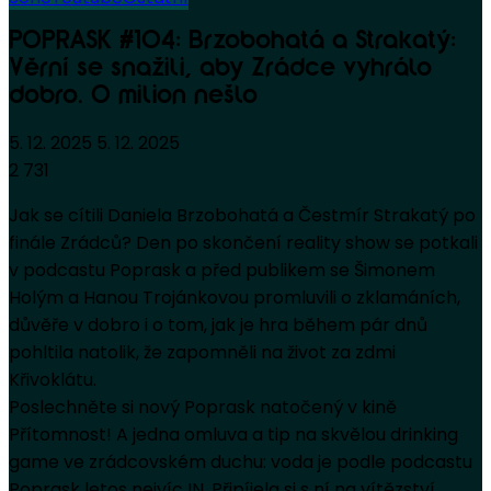
POPRASK #104: Brzobohatá a Strakatý:
Věrní se snažili, aby Zrádce vyhrálo
dobro. O milion nešlo
5. 12. 2025
5. 12. 2025
2 731
Jak se cítili Daniela Brzobohatá a Čestmír Strakatý po
finále Zrádců? Den po skončení reality show se potkali
v podcastu Poprask a před publikem se Šimonem
Holým a Hanou Trojánkovou promluvili o zklamáních,
důvěře v dobro i o tom, jak je hra během pár dnů
pohltila natolik, že zapomněli na život za zdmi
Křivoklátu.
Poslechněte si nový Poprask natočený v kině
Přítomnost! A jedna omluva a tip na skvělou drinking
game ve zrádcovském duchu: voda je podle podcastu
Poprask letos nejvíc IN. Připíjela si s ní na vítězství