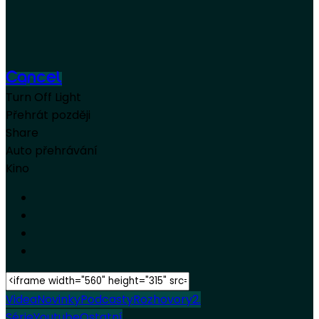
Cancel
Turn Off Light
Přehrát později
Share
Auto přehrávání
Kino
Videa
Novinky
Podcasty
Rozhovory
2.
Série
Youtube
Ostatní