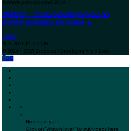
Přehrát později
Added
59:08
ZRÁDCI – Cesta detektivní hrou od
podání přihlášky po finále 🔥
Zradci
31. 5. 2026
12. 7. 2026
© 2024 - 2025 Zradci.cz | Detektivní hra o život
Top
No videos yet!
Click on "Watch later" to put videos here