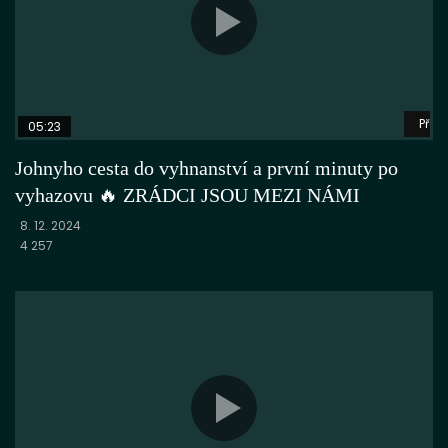
Přeh
05:23
Johnyho cesta do vyhnanství a první minuty po
vyhazovu 🔥 ZRÁDCI JSOU MEZI NÁMI
8. 12. 2024
4 257