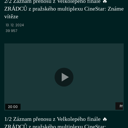
2/2 Záznam přenosu z Velkolepého finále 🔥
ZRÁDCŮ z pražského multiplexu CineStar: Známe
vítěze
13. 12. 2024
39 957
Přeh
20:00
1/2 Záznam přenosu z Velkolepého finále 🔥
ZRÁDCŮ z pražského multiplexu CineStar: