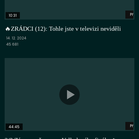
Přeh
10:31
🔥ZRÁDCI (12): Tohle jste v televizi neviděli
14. 12. 2024
45 681
Přeh
44:45