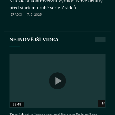
Vítězka a kontroverzní výroky: Nové detaily
Zrá
před startem druhé série Zrádců
ZRA
ZRADCI
7. 9. 2025
NEJNOVĚJŠÍ VIDEA
Přehrát 
33:49
26