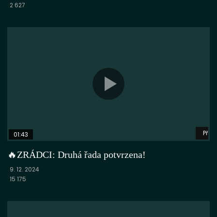
2 627
Přeh
01:43
🔥ZRÁDCI: Druhá řada potvrzena!
9. 12. 2024
15 175