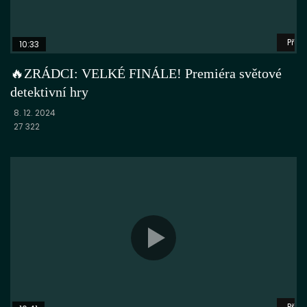
Přeh
10:33
🔥ZRÁDCI: VELKÉ FINÁLE! Premiéra světové
detektivní hry
8. 12. 2024
27 322
Přeh