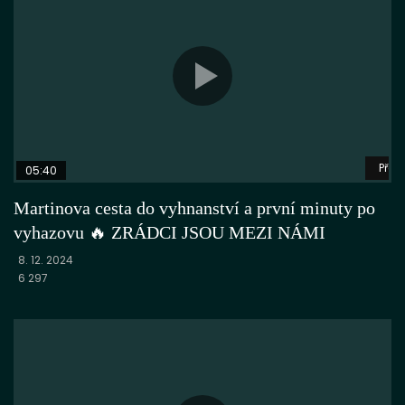
Přeh
05:40
Martinova cesta do vyhnanství a první minuty po
vyhazovu 🔥 ZRÁDCI JSOU MEZI NÁMI
8. 12. 2024
6 297