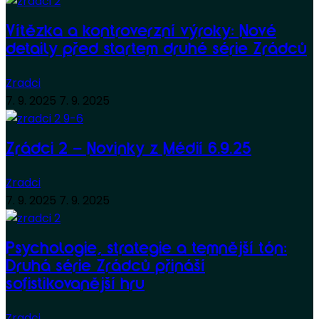
Vítězka a kontroverzní výroky: Nové
detaily před startem druhé série Zrádců
Zradci
7. 9. 2025
7. 9. 2025
Zrádci 2 – Novinky z Médií 6.9.25
Zradci
7. 9. 2025
7. 9. 2025
Psychologie, strategie a temnější tón:
Druhá série Zrádců přináší
sofistikovanější hru
Zradci