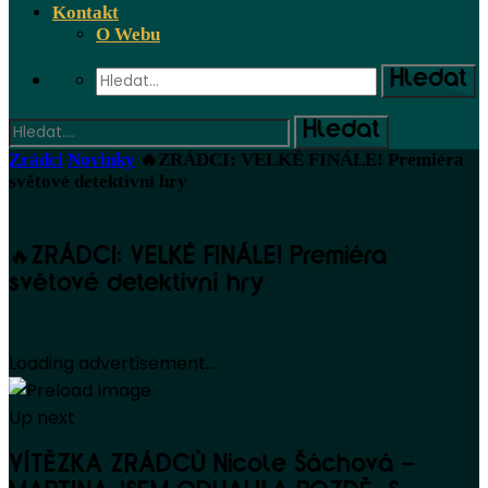
Kontakt
O Webu
Zrádci
Novinky
🔥ZRÁDCI: VELKÉ FINÁLE! Premiéra
světové detektivní hry
🔥ZRÁDCI: VELKÉ FINÁLE! Premiéra
světové detektivní hry
Loading advertisement...
Up next
VÍTĚZKA ZRÁDCŮ Nicole Šáchová –