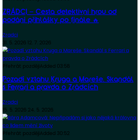
ZRÁDCI – Cesta detektivní hrou od
podání přihlášky po finále 🔥
Zradci
31. 5. 2026
12. 7. 2026
Přehrát později
Added
03:58
Pozadí vztahu Kruga a Mareše. Skandál
s Ferrari a pravda o Zrádcích
Zradci
15. 5. 2026
24. 5. 2026
Přehrát později
Added
30:52