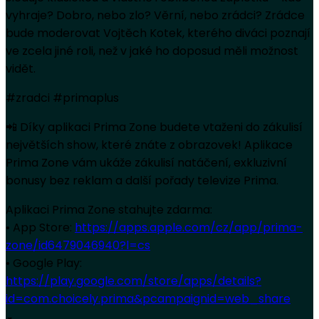
vyhraje? Dobro, nebo zlo? Věrní, nebo zrádci? Zrádce
bude moderovat Vojtěch Kotek, kterého diváci poznají
ve zcela jiné roli, než v jaké ho doposud měli možnost
vidět.
#zradci #primaplus
📲 Díky aplikaci Prima Zone budete vtaženi do zákulisí
největších show, které znáte z obrazovek! Aplikace
Prima Zone vám ukáže zákulisí natáčení, exkluzivní
bonusy bez reklam a další pořady televize Prima.
Aplikaci Prima Zone stahujte zdarma:
• App Store:
https://apps.apple.com/cz/app/prima-
zone/id6479046940?l=cs
• Google Play:
https://play.google.com/store/apps/details?
id=com.choicely.prima&pcampaignid=web_share