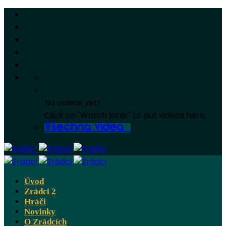
No videos yet!
Click on "Watch later" to put videos here
Všechna videa
Úvod
Zrádci 2
Hráči
Novinky
O Zrádcích