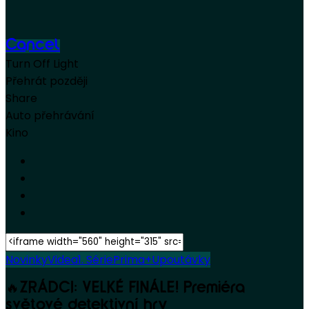
Cancel
Turn Off Light
Přehrát později
Share
Auto přehrávání
Kino
Novinky
Videa
1. Série
Prima+
Upoutávky
🔥ZRÁDCI: VELKÉ FINÁLE! Premiéra
světové detektivní hry