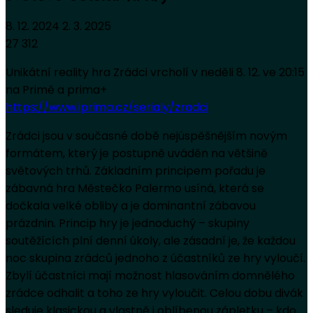
8. 12. 2024
2. 3. 2025
27 312
Unikátní reality hra Zrádci vrcholí v neděli 8. 12. ve 20:15
na Primě a prima+
https://www.iprima.cz/serialy/zradci
Zrádci jsou v současné době nejúspěšnějším novým
formátem, který je postupně uváděn na většině
světových trhů. Základním principem pořadu je
zábavná hra Městečko Palermo usíná, která se
dočkala velké obliby a je dominantní zábavou
prázdnin. Princip hry je jednoduchý – skupiny
soutěžících plní denní úkoly, ale zásadní je, že každou
noc skupina zrádců jednoho z účastníků ze hry vyloučí.
Zbylí účastníci mají možnost hlasováním domnělého
zrádce odhalit a toho ze hry vyloučit. Celou dobu divák
sleduje klasickou a vlastně i oblíbenou zápletku – kdo