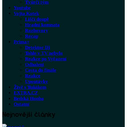
Tvůrčí tým
Youtube
Vojta Kotek
Liščí doupě
Hradní komnata
Rozhovory
Recap
Prima+
Detektor lži
Tohle v TV nebylo
Reakce po Vyřazení
Odhalení
Cesta do finále
Reakce
Upoutávky
Živě s Tuňákem
EXTRA.CZ
Brdská Houba
Ostatní
Nejnovější články