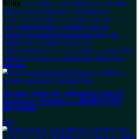
prima tv
Martin Obdržálek
detektor lži
prima
Štítky
televize
Luděk Staněk
lov
prima love
Radovan
Oravkin
přežití
iprima
Jan Zrzavý
Městečko Palermo
usíná
iprima.cz
Michaela Fialová
soutěž
prima
zone
Sarah
Zrádci
survivor
vojta kotek
Honza Tyl
tv
prima
reality show
Nicole Šáchovou
ftv
prima
novinka
johny
televize prima
Kristýna Mlíková
Petr
Vojáček
prima
Andrea Chaloupková
Martin Růžička
Předchozí
Johnyho cesta do vyhnanství a první
minuty po vyhazovu 🔥 ZRÁDCI JSOU
MEZI NÁMI
Další