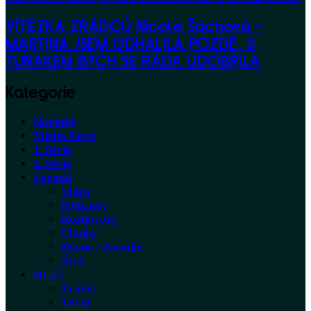
VÍTĚZKA ZRÁDCŮ Nicole Šáchová –
MARTINA JSEM ODHALILA POZDĚ, S
TUŇÁKEM BYCH SE RÁDA UDOBŘILA
Kategorie
Novinky
Média News
1. Série
2. Série
Formát
Videa
Podcasty
Rozhovory
Články
Meme / Parodie
Živě
Hráči
Zrádci
Věrní