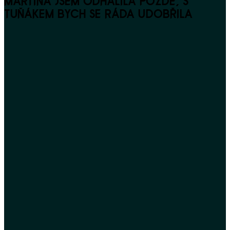
MARTINA JSEM ODHALILA POZDĚ, S
TUŇÁKEM BYCH SE RÁDA UDOBŘILA