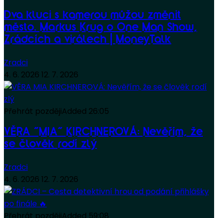
Dva kluci s kamerou můžou změnit
město. Markus Krug o One Man Show,
Zrádcích a virálech | MoneyTalk
Zradci
4. 6. 2026
12. 7. 2026
Přehrát později
Added
26:05
VĚRA “MIA” KIRCHNEROVÁ: Nevěřím, že
se člověk rodí zlý
Zradci
4. 6. 2026
12. 7. 2026
Přehrát později
Added
59:08