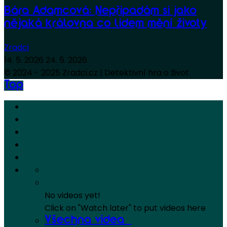
Bára Adamcová: Nepřipadám si jako
nějaká královna co lidem mění životy
Zradci
14. 5. 2026
24. 5. 2026
© 2024 - 2025 Zradci.cz | Detektivní hra o život
Top
No videos yet!
Click on "Watch later" to put videos here
Všechna videa