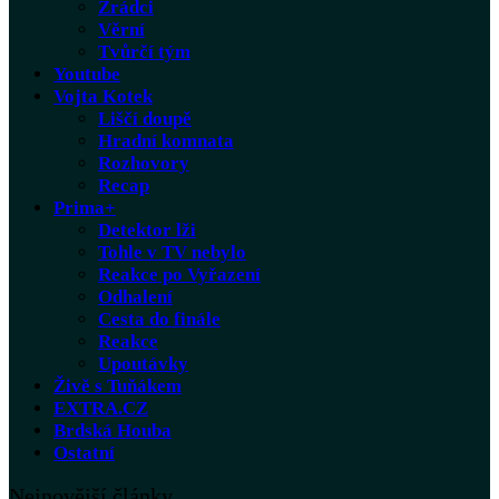
Zrádci
Věrní
Tvůrčí tým
Youtube
Vojta Kotek
Liščí doupě
Hradní komnata
Rozhovory
Recap
Prima+
Detektor lži
Tohle v TV nebylo
Reakce po Vyřazení
Odhalení
Cesta do finále
Reakce
Upoutávky
Živě s Tuňákem
EXTRA.CZ
Brdská Houba
Ostatní
Nejnovější články