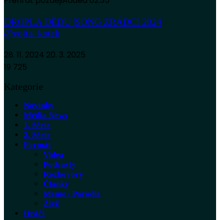
Přehrát později
Added
02:35
DROPLA DĚDU |SONG ZRÁDCI 2024
@vojta_kotek
28. 11. 2024
20. 3. 2025
19 725
Kategorie
Novinky
Média News
1. Série
2. Série
Formát
Videa
Podcasty
Rozhovory
Články
Meme / Parodie
Živě
Hráči