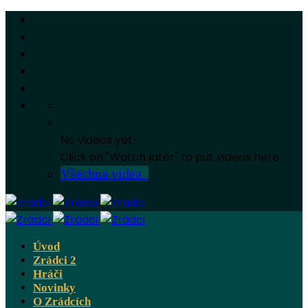
No videos yet!
Click on "Watch later" to put videos here
Všechna videa
Úvod
Zrádci 2
Hráči
Novinky
O Zrádcích