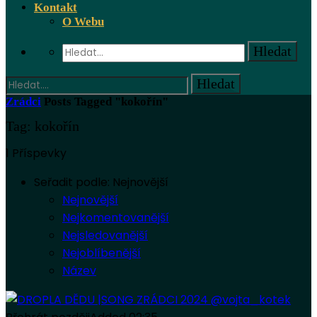
Kontakt
O Webu
Zrádci
Posts Tagged "kokořín"
Tag: kokořín
1 Příspevky
Seřadit podle:
Nejnovější
Nejnovější
Nejkomentovanější
Nejsledovanější
Nejoblíbenější
Název