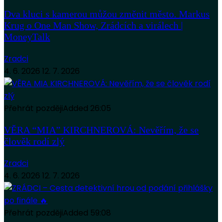
Dva kluci s kamerou můžou změnit město. Markus
Krug o One Man Show, Zrádcích a virálech |
MoneyTalk
Zradci
4. 6. 2026
12. 7. 2026
Přehrát později
Added
26:05
VĚRA “MIA” KIRCHNEROVÁ: Nevěřím, že se
člověk rodí zlý
Zradci
4. 6. 2026
12. 7. 2026
Přehrát později
Added
59:08