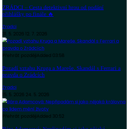
ZRÁDCI – Cesta detektivní hrou od podání
přihlášky po finále 🔥
Zradci
31. 5. 2026
12. 7. 2026
Přehrát později
Added
03:58
Pozadí vztahu Kruga a Mareše. Skandál s Ferrari a
pravda o Zrádcích
Zradci
15. 5. 2026
24. 5. 2026
Přehrát později
Added
30:52
Bára Adamcová: Nepřipadám si jako nějaká