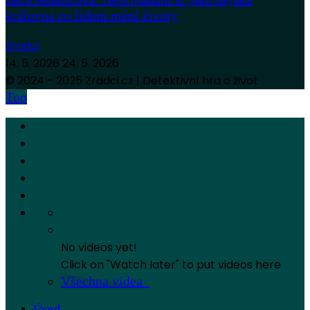
královna co lidem mění životy
Zradci
14. 5. 2026
24. 5. 2026
© 2024 - 2025 Zradci.cz | Detektivní hra o život
Top
No videos yet!
Click on "Watch later" to put videos here
Všechna videa
Úvod