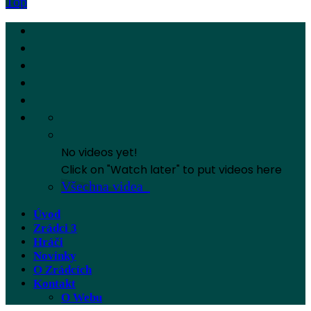
Top
No videos yet!
Click on "Watch later" to put videos here
Všechna videa
Úvod
Zrádci 3
Hráči
Novinky
O Zrádcích
Kontakt
O Webu