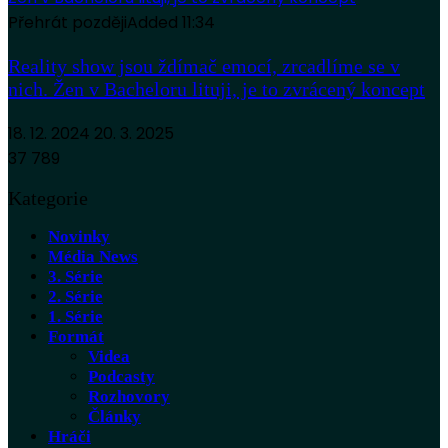
Přehrát později
Added
11:34
Reality show jsou ždímač emocí, zrcadlíme se v
nich. Žen v Bacheloru lituji, je to zvrácený koncept
18. 12. 2024
20. 3. 2025
37 789
Kategorie
Novinky
Média News
3. Série
2. Série
1. Série
Formát
Videa
Podcasty
Rozhovory
Články
Hráči