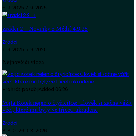
Zradci
6. 9. 2025
7. 9. 2025
Zrádci 2 – Novinky z Médií 4.9.25
Zradci
5. 9. 2025
5. 9. 2025
Nejnovější videa
Přehrát později
Added
06:26
Vojta Kotek nejen o čtyřicítce: Člověk si začne vážit
věcí, které mu byly ve třiceti ukradené
Zradci
8. 8. 2026
9. 8. 2026