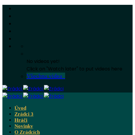
No videos yet!
Click on "Watch later" to put videos here
Všechna videa
Úvod
Zrádci 3
Hráči
Novinky
O Zrádcích