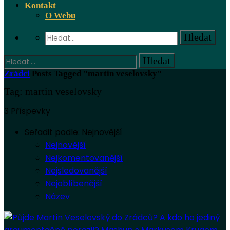
Kontakt
O Webu
Zrádci
Posts Tagged "martin veselovsky"
Tag: martin veselovsky
3 Příspevky
Seřadit podle:
Nejnovější
Nejnovější
Nejkomentovanější
Nejsledovanější
Nejoblíbenější
Název