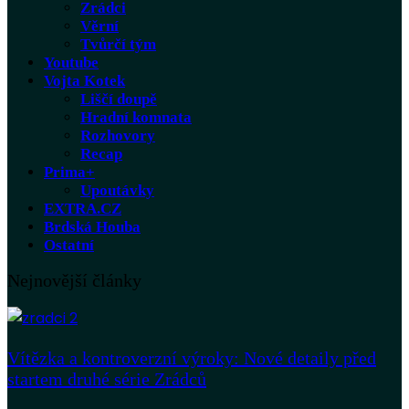
Zrádci
Věrní
Tvůrčí tým
Youtube
Vojta Kotek
Liščí doupě
Hradní komnata
Rozhovory
Recap
Prima+
Upoutávky
EXTRA.CZ
Brdská Houba
Ostatní
Nejnovější články
Vítězka a kontroverzní výroky: Nové detaily před
startem druhé série Zrádců