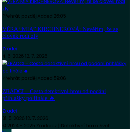
Přehrát později
Added
26:05
VĚRA “MIA” KIRCHNEROVÁ: Nevěřím, že se
člověk rodí zlý
Zradci
4. 6. 2026
12. 7. 2026
Přehrát později
Added
59:08
ZRÁDCI – Cesta detektivní hrou od podání
přihlášky po finále 🔥
Zradci
31. 5. 2026
12. 7. 2026
© 2024 - 2025 Zradci.cz | Detektivní hra o život