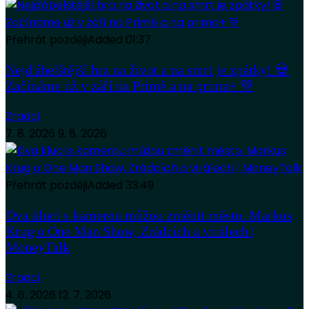
Přehrát později
Added
01:37
Nejďábelštější hra na život a na smrt je zpátky! 💀
Začínáme už v září na Primě a na prima+ 💚
Zradci
7. 8. 2026
9. 8. 2026
Přehrát později
Added
33:49
Dva kluci s kamerou můžou změnit město. Markus
Krug o One Man Show, Zrádcích a virálech |
MoneyTalk
Zradci
4. 6. 2026
12. 7. 2026