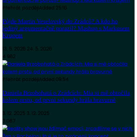
Přehrát později
Added
25:16
Půjde Martin Veselovský do Zrádců? A kdo ho
jediný argumentačně porazil? Mashup s Markusem
Krugem
13. 5. 2026
24. 5. 2026
4 982
Přehrát později
Added
09:54
Daniela Brzobohatá o Zrádcích: Mia si mě obtočila
kolem prstu, od první sekundy hrála bravurně
3. 12. 2025
3. 12. 2025
3 067