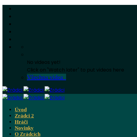
No videos yet!
Click on "Watch later" to put videos here
Všechna videa
Úvod
Zrádci 2
Hráči
Novinky
O Zrádcích