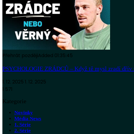
Přehrát později
Added
01:35:45
PSYCHOLOGIE ZRÁDCŮ – Když tě mysl zradí dřív než
1. 12. 2025
1. 12. 2025
1 571
Kategorie
Novinky
Média News
1. Série
2. Série