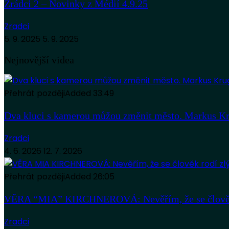
Zrádci 2 – Novinky z Médií 5.9.25
Zradci
6. 9. 2025
7. 9. 2025
Zrádci 2 – Novinky z Médií 4.9.25
Zradci
5. 9. 2025
5. 9. 2025
Nejnovější videa
Přehrát později
Added
33:49
Dva kluci s kamerou můžou změnit město. Markus Kr