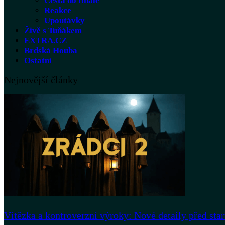
Cesta do finále
Reakce
Upoutávky
Živě s Tuňákem
EXTRA.CZ
Brdská Houba
Ostatní
Nejnovější články
Vítězka a kontroverzní výroky: Nové detaily před sta