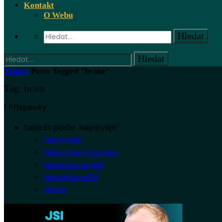
Kontakt
O Webu
Zrádci
Posts Tagged "brain"
Tag: brain
1 Příspevky
Seřadit podle:
Nejnovější
Nejnovější
Nejkomentovanější
Nejsledovanější
Nejoblíbenější
Název