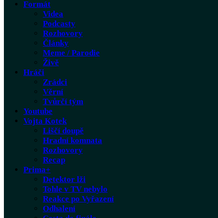
Formát
Videa
Podcasty
Rozhovory
Články
Meme / Parodie
Živě
Hráči
Zrádci
Věrní
Tvůrčí tým
Youtube
Vojta Kotek
Liščí doupě
Hradní komnata
Rozhovory
Recap
Prima+
Detektor lži
Tohle v TV nebylo
Reakce po Vyřazení
Odhalení