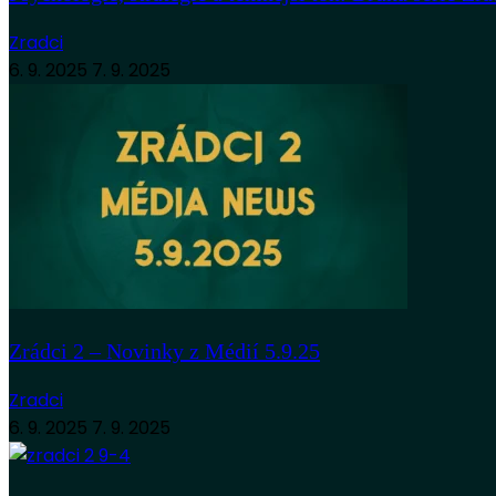
Psychologie, strategie a temnější tón: Druhá série Zrá
Zradci
6. 9. 2025
7. 9. 2025