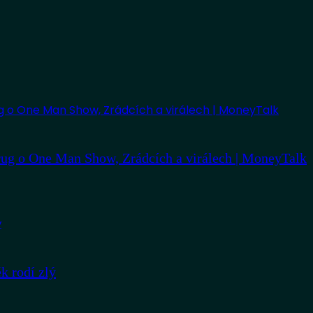
ug o One Man Show, Zrádcích a virálech | MoneyTalk