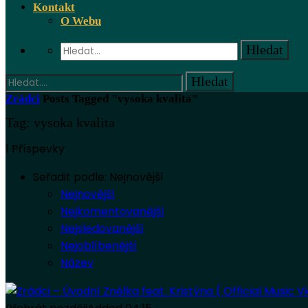
Kontakt
O Webu
Zrádci
Posts Tagged "vysoka kvalita"
Tag: vysoka kvalita
1 Příspevky
Seřadit podle:
Nejnovější
Nejnovější
Nejkomentovanější
Nejsledovanější
Nejoblíbenější
Název