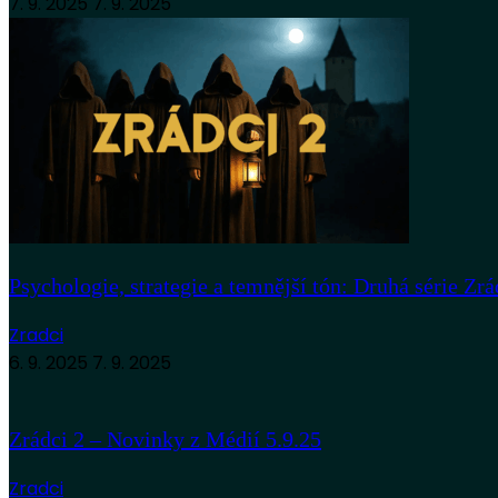
7. 9. 2025
7. 9. 2025
Psychologie, strategie a temnější tón: Druhá série Zrá
Zradci
6. 9. 2025
7. 9. 2025
Zrádci 2 – Novinky z Médií 5.9.25
Zradci