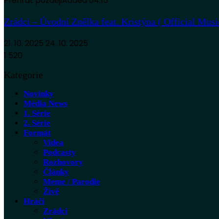
Přehrát později
Added
04:15
Zrádci – Úvodní Znělka feat. Kristýna ( Official Musi
21. 10. 2025
24. 10. 2025
1 520
Kategorie
Novinky
Média News
1. Série
2. Série
Formát
Videa
Podcasty
Rozhovory
Články
Meme / Parodie
Živě
Hráči
Zrádci