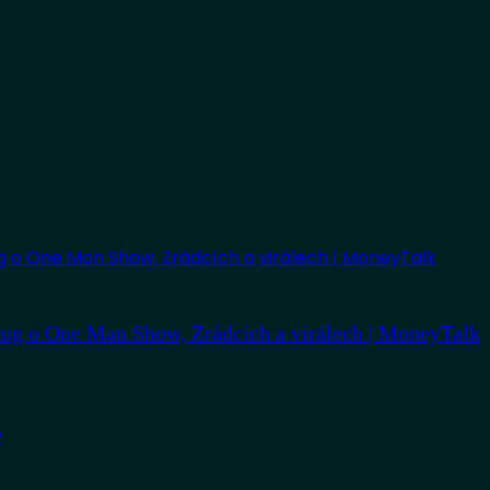
ug o One Man Show, Zrádcích a virálech | MoneyTalk