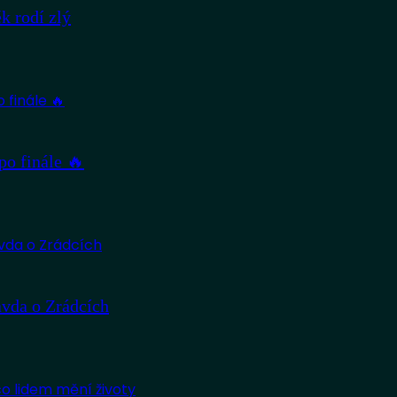
 rodí zlý
po finále 🔥
avda o Zrádcích