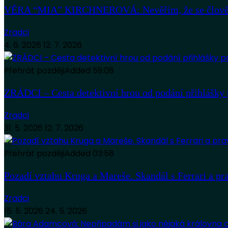
VĚRA “MIA” KIRCHNEROVÁ: Nevěřím, že se člověk
Zradci
4. 6. 2026
12. 7. 2026
Přehrát později
Added
59:08
ZRÁDCI – Cesta detektivní hrou od podání přihlášky 
Zradci
31. 5. 2026
12. 7. 2026
Přehrát později
Added
03:58
Pozadí vztahu Kruga a Mareše. Skandál s Ferrari a pr
Zradci
15. 5. 2026
24. 5. 2026