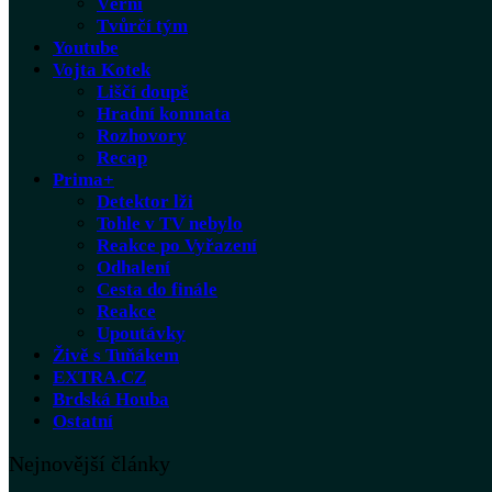
Věrní
Tvůrčí tým
Youtube
Vojta Kotek
Liščí doupě
Hradní komnata
Rozhovory
Recap
Prima+
Detektor lži
Tohle v TV nebylo
Reakce po Vyřazení
Odhalení
Cesta do finále
Reakce
Upoutávky
Živě s Tuňákem
EXTRA.CZ
Brdská Houba
Ostatní
Nejnovější články