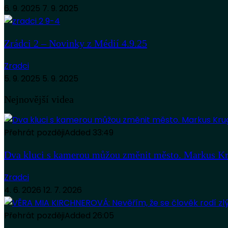
6. 9. 2025
7. 9. 2025
Zrádci 2 – Novinky z Médií 4.9.25
Zradci
5. 9. 2025
5. 9. 2025
Nejnovější videa
Přehrát později
Added
33:49
Dva kluci s kamerou můžou změnit město. Markus Kr
Zradci
4. 6. 2026
12. 7. 2026
Přehrát později
Added
26:05