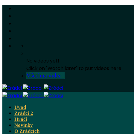
No videos yet!
Click on "Watch later" to put videos here
Všechna videa
Úvod
Zrádci 2
Hráči
Novinky
O Zrádcích