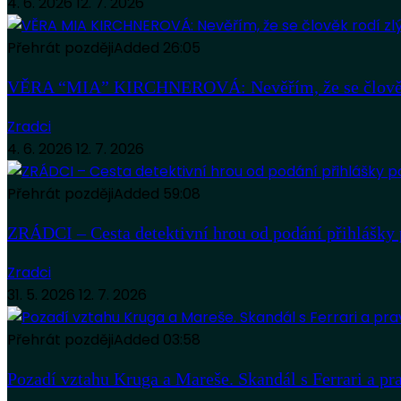
4. 6. 2026
12. 7. 2026
Přehrát později
Added
26:05
VĚRA “MIA” KIRCHNEROVÁ: Nevěřím, že se člověk
Zradci
4. 6. 2026
12. 7. 2026
Přehrát později
Added
59:08
ZRÁDCI – Cesta detektivní hrou od podání přihlášky 
Zradci
31. 5. 2026
12. 7. 2026
Přehrát později
Added
03:58
Pozadí vztahu Kruga a Mareše. Skandál s Ferrari a pr