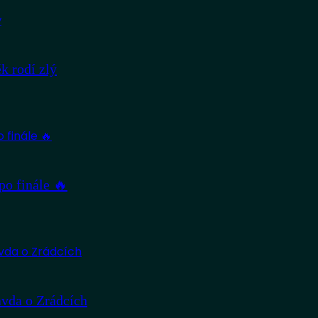
 rodí zlý
po finále 🔥
avda o Zrádcích