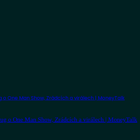
ug o One Man Show, Zrádcích a virálech | MoneyTalk