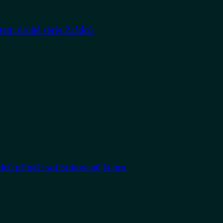
rtem druhé série Zrádců
dců přináší sofistikovanější hru