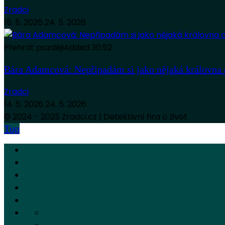
Zradci
15. 5. 2026
24. 5. 2026
Přehrát později
Added
30:52
Bára Adamcová: Nepřipadám si jako nějaká královna 
Zradci
14. 5. 2026
24. 5. 2026
© 2024 - 2025 Zradci.cz | Detektivní hra o život
Top