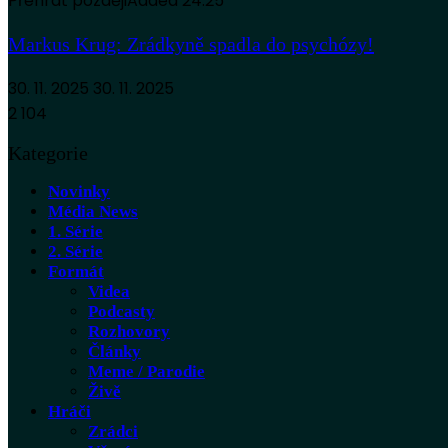
Přehrát později
Added
24:25
Markus Krug: Zrádkyně spadla do psychózy!
30. 11. 2025
30. 11. 2025
2 104
Kategorie
Novinky
Média News
1. Série
2. Série
Formát
Videa
Podcasty
Rozhovory
Články
Meme / Parodie
Živě
Hráči
Zrádci