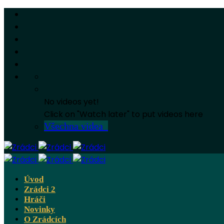
No videos yet!
Click on "Watch later" to put videos here
Všechna videa
Úvod
Zrádci 2
Hráči
Novinky
O Zrádcích