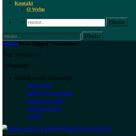
Kontakt
O Webu
Zrádci
Posts Tagged "terminator"
Tag: terminator
1 Příspevky
Seřadit podle:
Nejnovější
Nejnovější
Nejkomentovanější
Nejsledovanější
Nejoblíbenější
Název