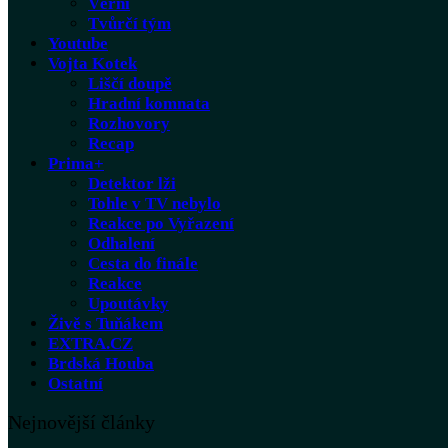
Věrní
Tvůrčí tým
Youtube
Vojta Kotek
Liščí doupě
Hradní komnata
Rozhovory
Recap
Prima+
Detektor lži
Tohle v TV nebylo
Reakce po Vyřazení
Odhalení
Cesta do finále
Reakce
Upoutávky
Živě s Tuňákem
EXTRA.CZ
Brdská Houba
Ostatní
Nejnovější články