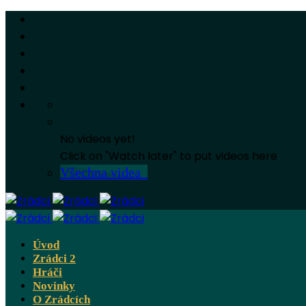
No videos yet!
Click on "Watch later" to put videos here
Všechna videa
Úvod
Zrádci 2
Hráči
Novinky
O Zrádcích