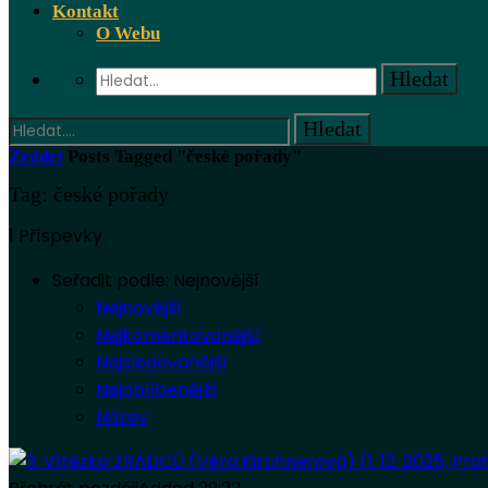
Kontakt
O Webu
Zrádci
Posts Tagged "české pořady"
Tag: české pořady
1 Příspevky
Seřadit podle:
Nejnovější
Nejnovější
Nejkomentovanější
Nejsledovanější
Nejoblíbenější
Název