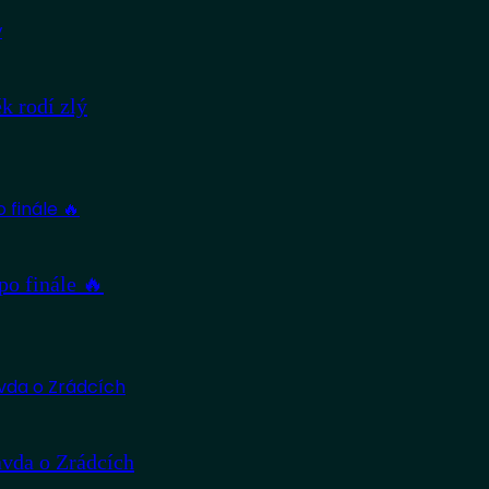
 rodí zlý
po finále 🔥
avda o Zrádcích