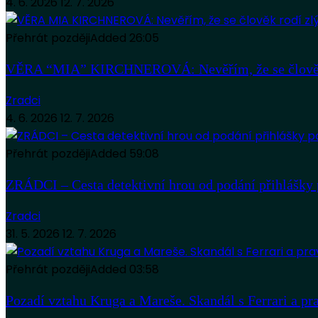
4. 6. 2026
12. 7. 2026
Přehrát později
Added
26:05
VĚRA “MIA” KIRCHNEROVÁ: Nevěřím, že se člověk
Zradci
4. 6. 2026
12. 7. 2026
Přehrát později
Added
59:08
ZRÁDCI – Cesta detektivní hrou od podání přihlášky 
Zradci
31. 5. 2026
12. 7. 2026
Přehrát později
Added
03:58
Pozadí vztahu Kruga a Mareše. Skandál s Ferrari a pr