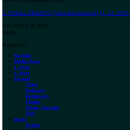
Přehrát později
Added
29:22
3. Vítězka ZRÁDCŮ (Věra Kirchnerová) (1. 12. 2025,
3. 12. 2025
3. 12. 2025
6 835
Kategorie
Novinky
Média News
1. Série
2. Série
Formát
Videa
Podcasty
Rozhovory
Články
Meme / Parodie
Živě
Hráči
Zrádci