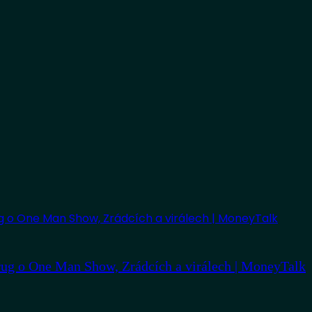
ug o One Man Show, Zrádcích a virálech | MoneyTalk