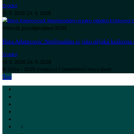
Zradci
15. 5. 2026
24. 5. 2026
Přehrát později
Added
30:52
Bára Adamcová: Nepřipadám si jako nějaká královna 
Zradci
14. 5. 2026
24. 5. 2026
© 2024 - 2025 Zradci.cz | Detektivní hra o život
Top