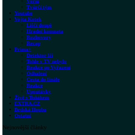
Věrní
Tvůrčí tým
Youtube
Vojta Kotek
Liščí doupě
Hradní komnata
Rozhovory
Recap
Prima+
Detektor lži
Tohle v TV nebylo
Reakce po Vyřazení
Odhalení
Cesta do finále
Reakce
Upoutávky
Živě s Tuňákem
EXTRA.CZ
Brdská Houba
Ostatní
Nejnovější články