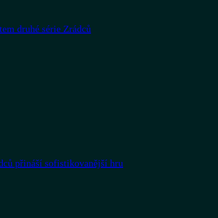
rtem druhé série Zrádců
dců přináší sofistikovanější hru