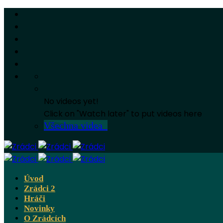
No videos yet!
Click on "Watch later" to put videos here
Všechna videa
Úvod
Zrádci 2
Hráči
Novinky
O Zrádcích