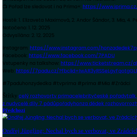
📺 Pořad lze sledovat i na Prima+:
https://www.iprima.c
Hosté: 1. Elizaveta Maximová, 2. Andor Šándor, 3. Mia, 4. 
Natočeno: 1. 12. 2025
Odvysíláno: 2. 12. 2025
Instagram:
https://www.instagram.com/honzadedek7p
Facebook:
https://www.facebook.com/7PADU
Vstupenky na talkshow:
https://www.ticketstream.cz
Web:
https://7padu.cz/?fbclid=IwAR3yRSSeLgyFqotgG
#7paduhonzydedka #tvprima #prima #Mia #Zrádci
Štítky
celý rozhovor
tv prima
celebrity
české pořady
talk
z nudy
celé díly 7 pádů
pořady
honza dědek rozhovor
roz
Předchozí
Ondřej Jüngling: Nechal bych se verbovat, ve Zrádcíc