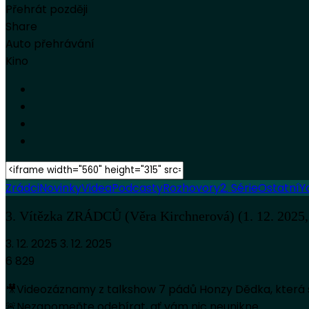
Přehrát později
Share
Auto přehrávání
Kino
Zrádci
Novinky
Videa
Podcasty
Rozhovory
2. Série
Ostatní
Y
3. Vítězka ZRÁDCŮ (Věra Kirchnerová) (1. 12. 2025,
3. 12. 2025
3. 12. 2025
6 829
🎥Videozáznamy z talkshow 7 pádů Honzy Dědka, která 
🚨Nezapomeňte odebírat, ať vám nic neunikne.