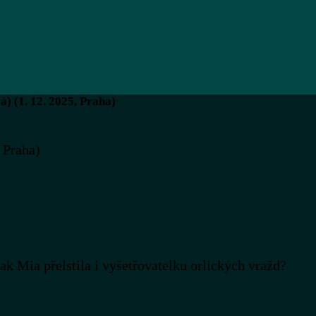
 (1. 12. 2025, Praha)
 Praha)
 Mia přelstila i vyšetřovatelku orlických vražd?