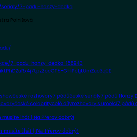
z/serialy/7-padu-honzy-dedka
Petra Polnišová
adu/
/akce/7-padu-honzy-dedka-158943
LliktPhDZuRx4j7tpzZocCT5-GHiPoLjtUmZuo3q0E
 show
české rozhovory
7 pádů
české seriály
7 pádů Honzy 
hovory
české celebrity
celé díly
rozhovory s umělci
7 pádů 
h musíte lhát | Na Přerov dobrý!