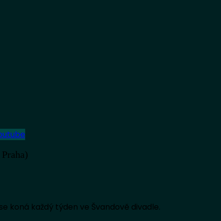
outube
 Praha)
se koná každý týden ve Švandově divadle.