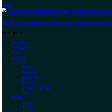
Další
POPRASK #103 Martin Bartkovský o finále Zrádců: Jak
Kategorie
Novinky
Média News
1. Série
2. Série
Formát
Videa
Podcasty
Rozhovory
Články
Meme / Parodie
Živě
Hráči
Zrádci
Věrní