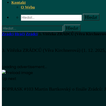
Kontakt
O Webu
Zrádci
Hráči
Zrádci
3. Vítězka ZRÁDCŮ (Věra Kirchnerová)
3. Vítězka ZRÁDCŮ (Věra Kirchnerová) (1. 12. 2025,
Loading advertisement...
Up next
POPRASK #103 Martin Bartkovský o finále Zrádců: Jak