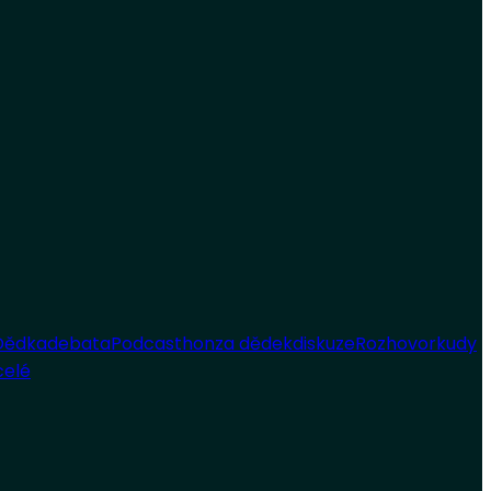
Dědka
debata
Podcast
honza dědek
diskuze
Rozhovor
kudy
celé