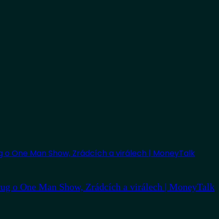
ug o One Man Show, Zrádcích a virálech | MoneyTalk