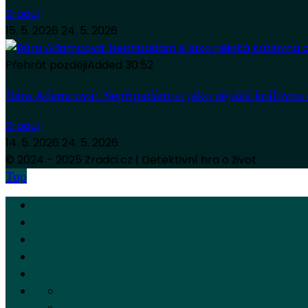
Zradci
15. 5. 2026
24. 5. 2026
Přehrát později
Added
30:52
Bára Adamcová: Nepřipadám si jako nějaká královna 
Zradci
14. 5. 2026
24. 5. 2026
© 2024 - 2025 Zradci.cz | Detektivní hra o život
Top