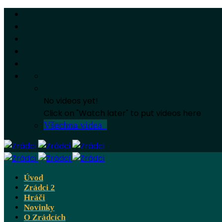
No videos yet!
Click on "Watch later" to put videos here
Všechna videa
Úvod
Zrádci 2
Hráči
Novinky
O Zrádcích