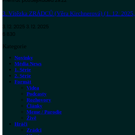
Přehrát později
Added
29:22
3. Vítězka ZRÁDCŮ (Věra Kirchnerová) (1. 12. 2025,
3. 12. 2025
3. 12. 2025
6 830
Kategorie
Novinky
Média News
1. Série
2. Série
Formát
Videa
Podcasty
Rozhovory
Články
Meme / Parodie
Živě
Hráči
Zrádci