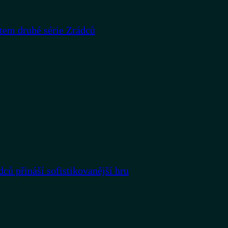
rtem druhé série Zrádců
dců přináší sofistikovanější hru