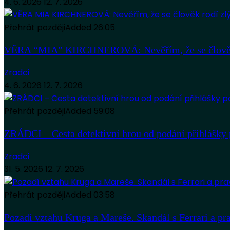
4. 6. 2026
12. 7. 2026
Přehrát později
Added
26:05
VĚRA “MIA” KIRCHNEROVÁ: Nevěřím, že se člověk
Zradci
4. 6. 2026
12. 7. 2026
Přehrát později
Added
59:08
ZRÁDCI – Cesta detektivní hrou od podání přihlášky 
Zradci
31. 5. 2026
12. 7. 2026
Přehrát později
Added
03:58
Pozadí vztahu Kruga a Mareše. Skandál s Ferrari a pr