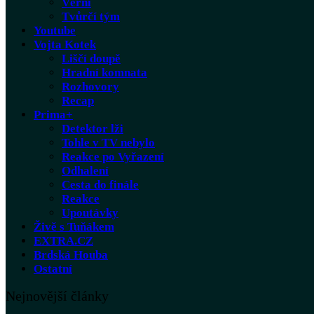
Věrní
Tvůrčí tým
Youtube
Vojta Kotek
Liščí doupě
Hradní komnata
Rozhovory
Recap
Prima+
Detektor lži
Tohle v TV nebylo
Reakce po Vyřazení
Odhalení
Cesta do finále
Reakce
Upoutávky
Živě s Tuňákem
EXTRA.CZ
Brdská Houba
Ostatní
Nejnovější články