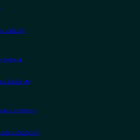
 rodí zlý
po finále 🔥
avda o Zrádcích