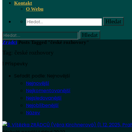
Kontakt
O Webu
Zrádci
Posts Tagged "české rozhovory"
Tag: české rozhovory
1 Příspevky
Seřadit podle:
Nejnovější
Nejnovější
Nejkomentovanější
Nejsledovanější
Nejoblíbenější
Název