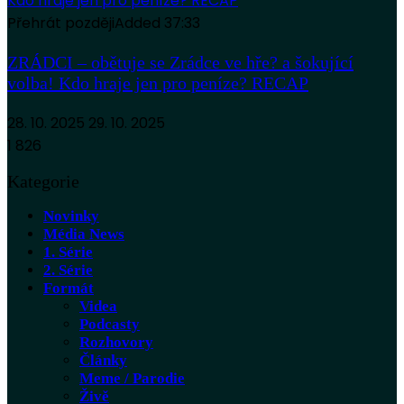
Přehrát později
Added
37:33
ZRÁDCI – obětuje se Zrádce ve hře? a šokující
volba! Kdo hraje jen pro peníze? RECAP
28. 10. 2025
29. 10. 2025
1 826
Kategorie
Novinky
Média News
1. Série
2. Série
Formát
Videa
Podcasty
Rozhovory
Články
Meme / Parodie
Živě