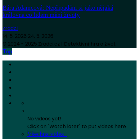
Bára Adamcová: Nepřipadám si jako nějaká
královna co lidem mění životy
Zradci
14. 5. 2026
24. 5. 2026
© 2024 - 2025 Zradci.cz | Detektivní hra o život
Top
No videos yet!
Click on "Watch later" to put videos here
Všechna videa