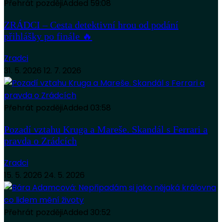
Přehrát později
Added
59:08
ZRÁDCI – Cesta detektivní hrou od podání
přihlášky po finále 🔥
Zradci
31. 5. 2026
12. 7. 2026
Přehrát později
Added
03:58
Pozadí vztahu Kruga a Mareše. Skandál s Ferrari a
pravda o Zrádcích
Zradci
15. 5. 2026
24. 5. 2026
Přehrát později
Added
30:52