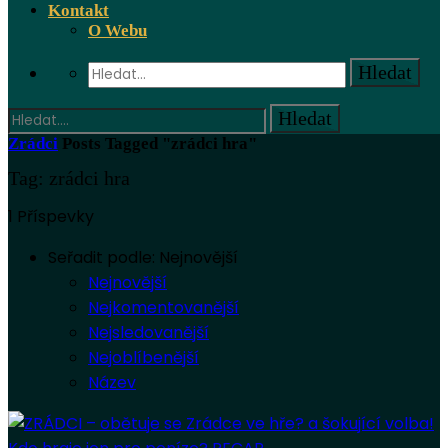
Kontakt
O Webu
Zrádci
Posts Tagged "zrádci hra"
Tag: zrádci hra
1 Příspevky
Seřadit podle:
Nejnovější
Nejnovější
Nejkomentovanější
Nejsledovanější
Nejoblíbenější
Název