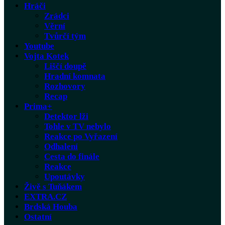
Hráči
Zrádci
Věrní
Tvůrčí tým
Youtube
Vojta Kotek
Liščí doupě
Hradní komnata
Rozhovory
Recap
Prima+
Detektor lži
Tohle v TV nebylo
Reakce po Vyřazení
Odhalení
Cesta do finále
Reakce
Upoutávky
Živě s Tuňákem
EXTRA.CZ
Brdská Houba
Ostatní