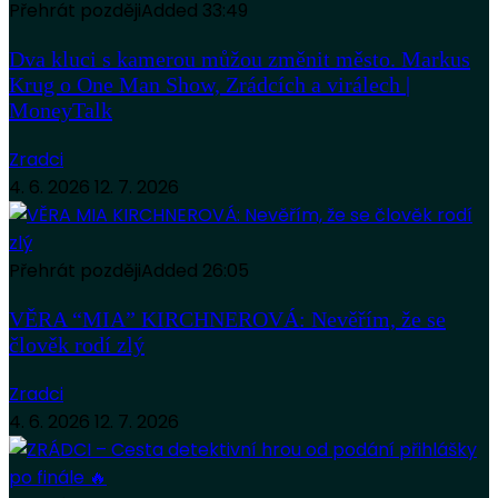
Přehrát později
Added
33:49
Dva kluci s kamerou můžou změnit město. Markus
Krug o One Man Show, Zrádcích a virálech |
MoneyTalk
Zradci
4. 6. 2026
12. 7. 2026
Přehrát později
Added
26:05
VĚRA “MIA” KIRCHNEROVÁ: Nevěřím, že se
člověk rodí zlý
Zradci
4. 6. 2026
12. 7. 2026