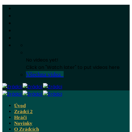
No videos yet!
Click on "Watch later" to put videos here
Všechna videa
Úvod
Zrádci 2
Hráči
Novinky
O Zrádcích