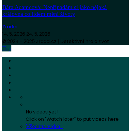
Bára Adamcová: Nepřipadám si jako nějaká
královna co lidem mění životy
Zradci
14. 5. 2026
24. 5. 2026
© 2024 - 2025 Zradci.cz | Detektivní hra o život
Top
No videos yet!
Click on "Watch later" to put videos here
Všechna videa