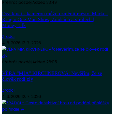
Přehrát později
Added
33:49
Dva kluci s kamerou můžou změnit město. Markus
Krug o One Man Show, Zrádcích a virálech |
MoneyTalk
Zradci
4. 6. 2026
12. 7. 2026
Přehrát později
Added
26:05
VĚRA “MIA” KIRCHNEROVÁ: Nevěřím, že se
člověk rodí zlý
Zradci
4. 6. 2026
12. 7. 2026