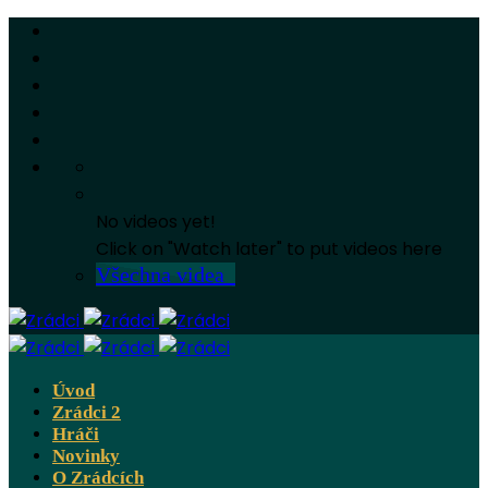
No videos yet!
Click on "Watch later" to put videos here
Všechna videa
Úvod
Zrádci 2
Hráči
Novinky
O Zrádcích