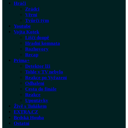
Hráči
Zrádci
Věrní
Tvůrčí tým
Youtube
Vojta Kotek
Liščí doupě
Hradní komnata
Rozhovory
Recap
Prima+
Detektor lži
Tohle v TV nebylo
Reakce po Vyřazení
Odhalení
Cesta do finále
Reakce
Upoutávky
Živě s Tuňákem
EXTRA.CZ
Brdská Houba
Ostatní