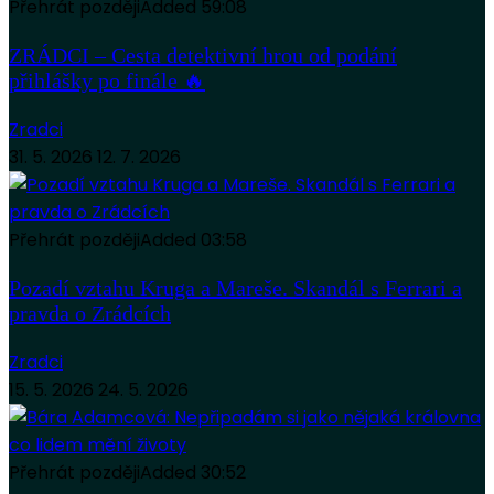
Přehrát později
Added
59:08
ZRÁDCI – Cesta detektivní hrou od podání
přihlášky po finále 🔥
Zradci
31. 5. 2026
12. 7. 2026
Přehrát později
Added
03:58
Pozadí vztahu Kruga a Mareše. Skandál s Ferrari a
pravda o Zrádcích
Zradci
15. 5. 2026
24. 5. 2026
Přehrát později
Added
30:52