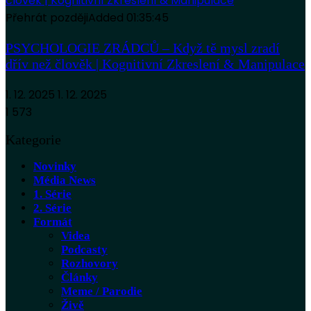
Přehrát později
Added
01:35:45
PSYCHOLOGIE ZRÁDCŮ – Když tě mysl zradí
dřív než člověk | Kognitivní Zkreslení & Manipulace
1. 12. 2025
1. 12. 2025
1 573
Kategorie
Novinky
Média News
1. Série
2. Série
Formát
Videa
Podcasty
Rozhovory
Články
Meme / Parodie
Živě