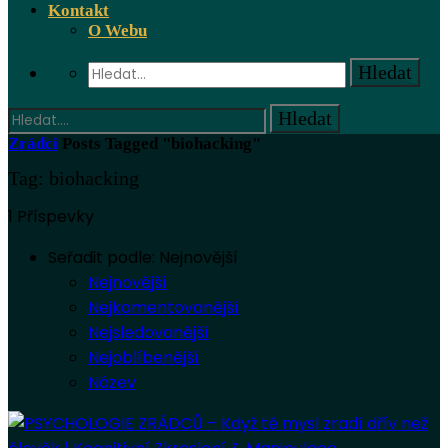
Kontakt
O Webu
Zrádci
Posts Tagged "biohacking"
Tag: biohacking
1 Příspevky
Seřadit podle:
Nejnovější
Nejnovější
Nejkomentovanější
Nejsledovanější
Nejoblíbenější
Název