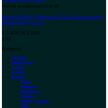
Přehrát později
Added
01:34:40
Fotograf Zrádců, Oktagonu a České fotbalové repre |
Štěpán Černý | ep. 03
5. 5. 2026
24. 5. 2026
2 162
Kategorie
Novinky
Média News
1. Série
2. Série
Formát
Videa
Podcasty
Rozhovory
Články
Meme / Parodie
Živě