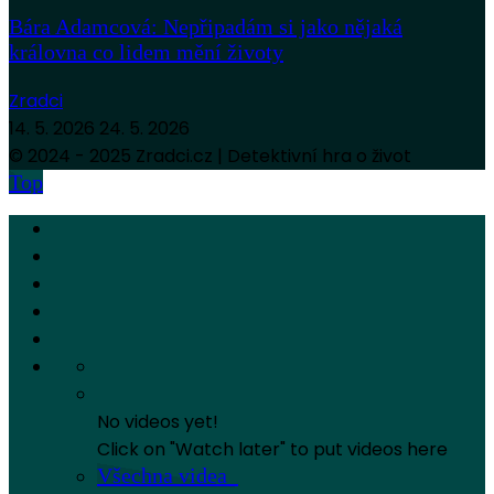
Bára Adamcová: Nepřipadám si jako nějaká
královna co lidem mění životy
Zradci
14. 5. 2026
24. 5. 2026
© 2024 - 2025 Zradci.cz | Detektivní hra o život
Top
No videos yet!
Click on "Watch later" to put videos here
Všechna videa