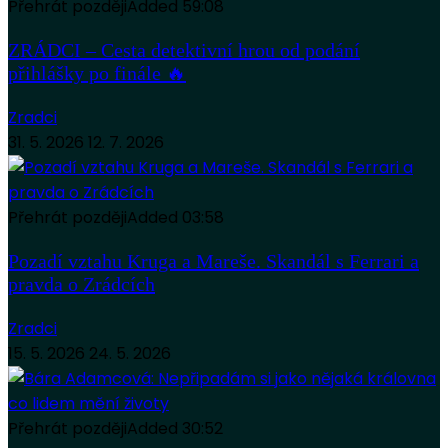
Přehrát později
Added
59:08
ZRÁDCI – Cesta detektivní hrou od podání
přihlášky po finále 🔥
Zradci
31. 5. 2026
12. 7. 2026
Přehrát později
Added
03:58
Pozadí vztahu Kruga a Mareše. Skandál s Ferrari a
pravda o Zrádcích
Zradci
15. 5. 2026
24. 5. 2026
Přehrát později
Added
30:52