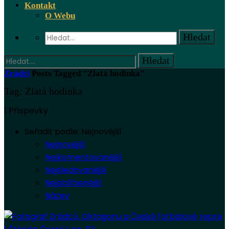
Kontakt
O Webu
Zrádci
Posts Tagged "Zlatá hodinka"
Tag: Zlatá hodinka
1 Příspevky
Seřadit podle:
Nejnovější
Nejnovější
Nejkomentovanější
Nejsledovanější
Nejoblíbenější
Název