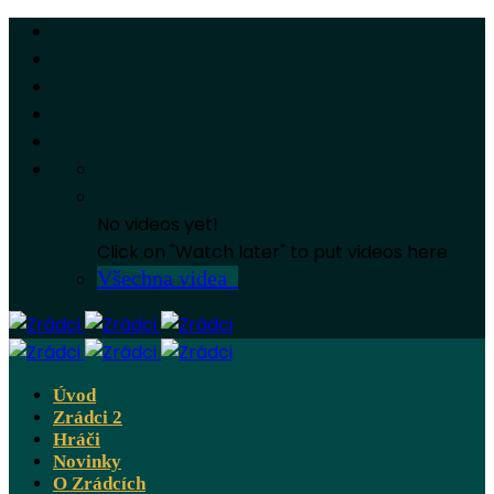
No videos yet!
Click on "Watch later" to put videos here
Všechna videa
Úvod
Zrádci 2
Hráči
Novinky
O Zrádcích