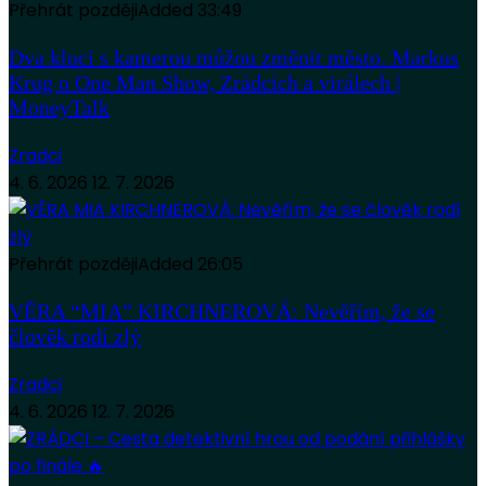
Přehrát později
Added
33:49
Dva kluci s kamerou můžou změnit město. Markus
Krug o One Man Show, Zrádcích a virálech |
MoneyTalk
Zradci
4. 6. 2026
12. 7. 2026
Přehrát později
Added
26:05
VĚRA “MIA” KIRCHNEROVÁ: Nevěřím, že se
člověk rodí zlý
Zradci
4. 6. 2026
12. 7. 2026