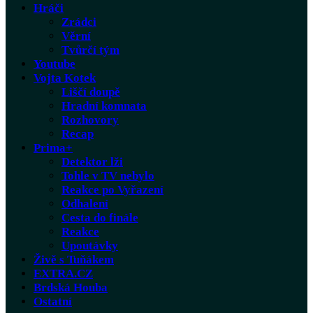
Hráči
Zrádci
Věrní
Tvůrčí tým
Youtube
Vojta Kotek
Liščí doupě
Hradní komnata
Rozhovory
Recap
Prima+
Detektor lži
Tohle v TV nebylo
Reakce po Vyřazení
Odhalení
Cesta do finále
Reakce
Upoutávky
Živě s Tuňákem
EXTRA.CZ
Brdská Houba
Ostatní