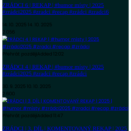
ZRÁDCI 6 | REKAP | #humor místy | 2025
#zrádci2025 #zradci #recap #zrádci #zradci6
14. 10. 2025
14. 10. 2025
2 056
Přehrát později
Added
12:02
ZRÁDCI 4 | REKAP | #humor místy | 2025
#zrádci2025 #zradci #recap #zrádci
30. 9. 2025
10. 10. 2025
2 600
Přehrát později
Added
11:47
ZRÁDCI | 3. DÍL | KOMENTOVANÝ REKAP | 2025