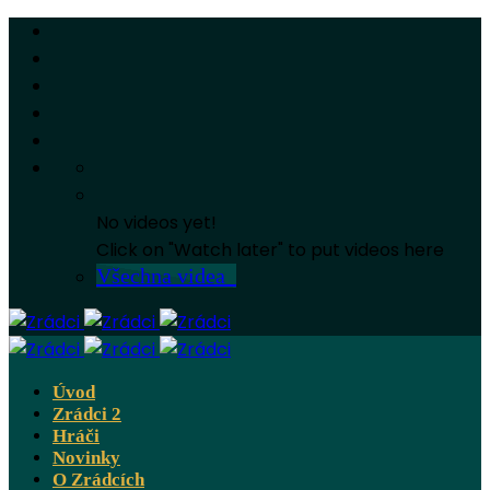
No videos yet!
Click on "Watch later" to put videos here
Všechna videa
Úvod
Zrádci 2
Hráči
Novinky
O Zrádcích