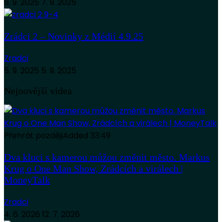
6. 9. 2025
7. 9. 2025
Zrádci 2 – Novinky z Médií 4.9.25
Zradci
5. 9. 2025
5. 9. 2025
Nejnovější videa
Přehrát později
Added
33:49
Dva kluci s kamerou můžou změnit město. Markus
Krug o One Man Show, Zrádcích a virálech |
MoneyTalk
Zradci
4. 6. 2026
12. 7. 2026