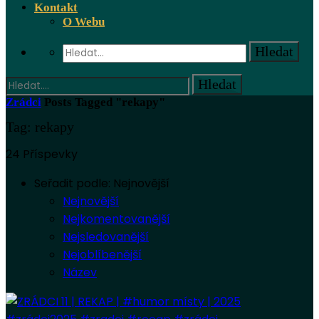
Kontakt
O Webu
Zrádci
Posts Tagged "rekapy"
Tag: rekapy
24 Příspevky
Seřadit podle:
Nejnovější
Nejnovější
Nejkomentovanější
Nejsledovanější
Nejoblíbenější
Název