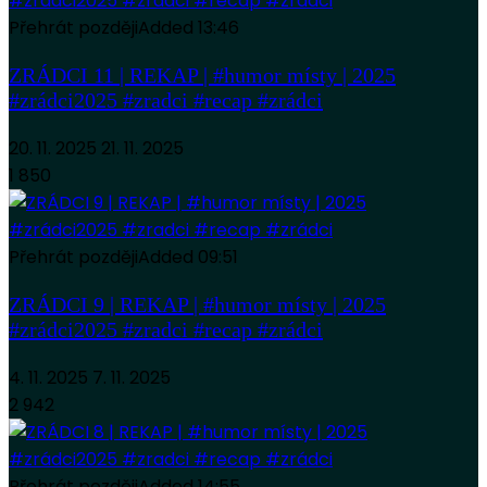
Přehrát později
Added
13:46
ZRÁDCI 11 | REKAP | #humor místy | 2025
#zrádci2025 #zradci #recap #zrádci
20. 11. 2025
21. 11. 2025
1 850
Přehrát později
Added
09:51
ZRÁDCI 9 | REKAP | #humor místy | 2025
#zrádci2025 #zradci #recap #zrádci
4. 11. 2025
7. 11. 2025
2 942
Přehrát později
Added
14:55