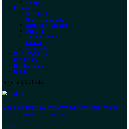
Recap
Prima+
Detektor lži
Tohle v TV nebylo
Reakce po Vyřazení
Odhalení
Cesta do finále
Reakce
Upoutávky
Živě s Tuňákem
EXTRA.CZ
Brdská Houba
Ostatní
Nejnovější články
Vítězka a kontroverzní výroky: Nové detaily před
startem druhé série Zrádců
Zradci