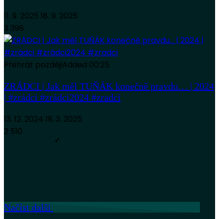
11. 9. 2025
18. 9. 2025
3 398
Přehrát později
Added
00:25
ZRÁDCI | Jak měl TUŇÁK konečně pravdu… | 2024
| #zrádci #zrádci2024 #zradci
13. 12. 2024
19. 3. 2025
2 510
Načíst další