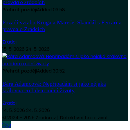
Přehrát později
Added
03:58
Pozadí vztahu Kruga a Mareše. Skandál s Ferrari a
pravda o Zrádcích
Zradci
15. 5. 2026
24. 5. 2026
Přehrát později
Added
30:52
Bára Adamcová: Nepřipadám si jako nějaká
královna co lidem mění životy
Zradci
14. 5. 2026
24. 5. 2026
© 2024 - 2025 Zradci.cz | Detektivní hra o život
Top