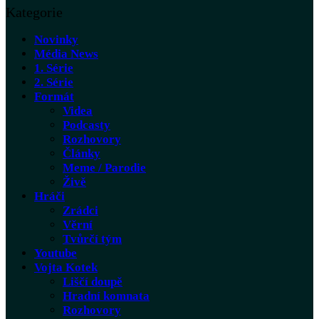
Kategorie
Novinky
Média News
1. Série
2. Série
Formát
Videa
Podcasty
Rozhovory
Články
Meme / Parodie
Živě
Hráči
Zrádci
Věrní
Tvůrčí tým
Youtube
Vojta Kotek
Liščí doupě
Hradní komnata
Rozhovory