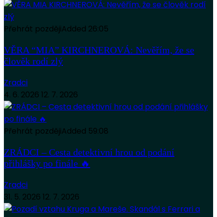
Přehrát později
Added
26:05
VĚRA “MIA” KIRCHNEROVÁ: Nevěřím, že se
člověk rodí zlý
Zradci
4. 6. 2026
12. 7. 2026
Přehrát později
Added
59:08
ZRÁDCI – Cesta detektivní hrou od podání
přihlášky po finále 🔥
Zradci
31. 5. 2026
12. 7. 2026