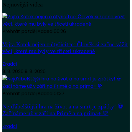
Nejnovější videa
Přehrát později
Added
06:26
Vojta Kotek nejen o čtyřicítce: Člověk si začne vážit
věcí, které mu byly ve třiceti ukradené
Zradci
8. 8. 2026
9. 8. 2026
Přehrát později
Added
01:37
Nejďábelštější hra na život a na smrt je zpátky! 💀
Začínáme už v září na Primě a na prima+ 💚
Zradci