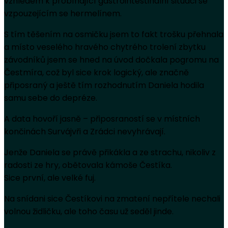
vzhledem k probíhající gastrointestinální situaci se
vzpouzejícím se hermelínem.
S tím těšením na osmičku jsem to fakt trošku přehnala
a místo veselého hravého chytrého trolení zbytku
závodníků jsem se hned na úvod dočkala pogromu na
Čestmíra, což byl sice krok logický, ale značně
připosraný a ještě tím rozhodnutím Daniela hodila
samu sebe do depréze.
A data hovoří jasně – připosraností se v místních
končinách Survájvři a Zrádci nevyhrávají.
Jenže Daniela se právě přikákla a ze strachu, nikoliv z
radosti ze hry, obětovala kámoše Čestíka.
Sice první, ale velké fuj.
Na snídani sice Čestíkovi na zmatení nepřítele nechali
volnou židličku, ale toho času už seděl jinde.