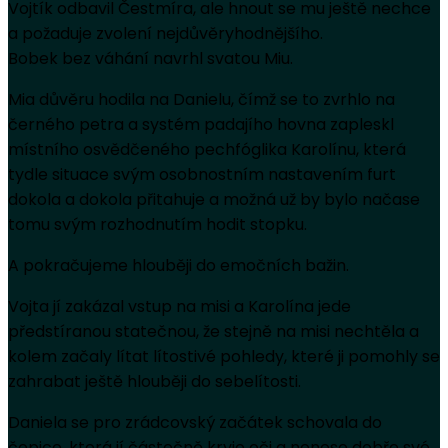
Vojtík odbavil Čestmíra, ale hnout se mu ještě nechce
a požaduje zvolení nejdůvěryhodnějšího.
Bobek bez váhání navrhl svatou Miu.
Mia důvěru hodila na Danielu, čímž se to zvrhlo na
černého petra a systém padajího hovna zapleskl
místního osvědčeného pechfóglika Karolínu, která
tydle situace svým osobnostním nastavením furt
dokola a dokola přitahuje a možná už by bylo načase
tomu svým rozhodnutím hodit stopku.
A pokračujeme hlouběji do emočních bažin.
Vojta jí zakázal vstup na misi a Karolína jede
předstíranou statečnou, že stejně na misi nechtěla a
kolem začaly lítat lítostivé pohledy, které ji pomohly se
zahrabat ještě hlouběji do sebelítosti.
Daniela se pro zrádcovský začátek schovala do
čepice, která jí částečně kryje oči a nenese dobře své