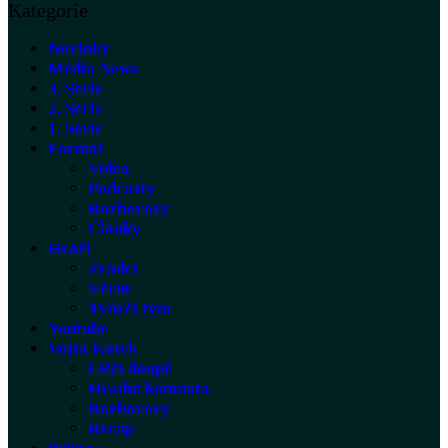
Kategorie
Novinky
Média News
3. Série
2. Série
1. Série
Formát
Videa
Podcasty
Rozhovory
Články
Hráči
Zrádci
Věrní
Tvůrčí tým
Youtube
Vojta Kotek
Liščí doupě
Hradní komnata
Rozhovory
Recap