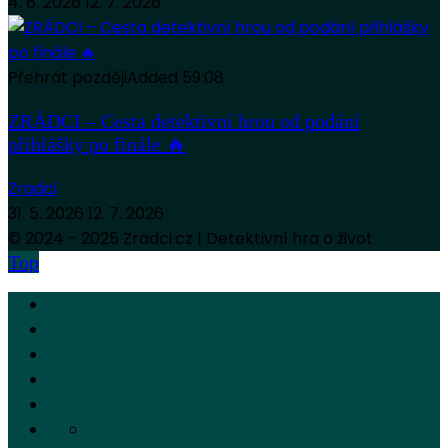
4. 6. 2026
12. 7. 2026
Přehrát později
Added
59:08
ZRÁDCI – Cesta detektivní hrou od podání
přihlášky po finále 🔥
Zradci
31. 5. 2026
12. 7. 2026
© 2024 - 2025 Zradci.cz | Detektivní hra o život
Top