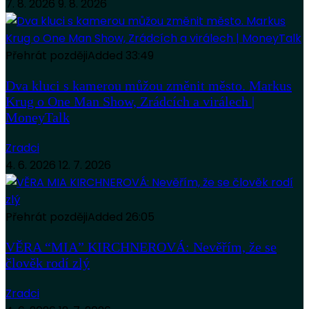
7. 8. 2026
9. 8. 2026
Přehrát později
Added
33:49
Dva kluci s kamerou můžou změnit město. Markus
Krug o One Man Show, Zrádcích a virálech |
MoneyTalk
Zradci
4. 6. 2026
12. 7. 2026
Přehrát později
Added
26:05
VĚRA “MIA” KIRCHNEROVÁ: Nevěřím, že se
člověk rodí zlý
Zradci