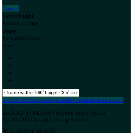
Cancel
Turn Off Light
Přehrát později
Share
Auto přehrávání
Kino
Videa
Podcasty
Novinky
2. Série
Youtube
Brdská Houba
ZRÁDCI 8 | REKAP | #humor místy | 2025
#zrádci2025 #zradci #recap #zrádci
28. 10. 2025
29. 10. 2025