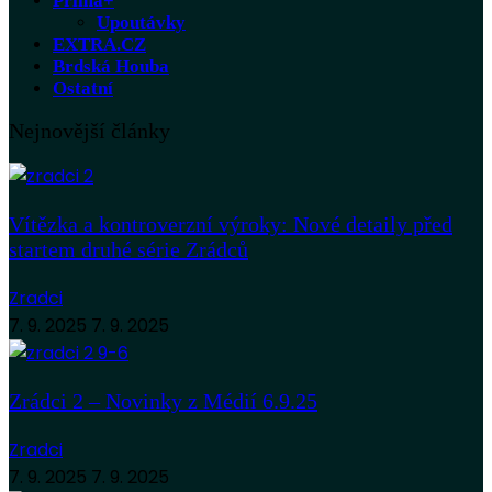
Prima+
Upoutávky
EXTRA.CZ
Brdská Houba
Ostatní
Nejnovější články
Vítězka a kontroverzní výroky: Nové detaily před
startem druhé série Zrádců
Zradci
7. 9. 2025
7. 9. 2025
Zrádci 2 – Novinky z Médií 6.9.25
Zradci
7. 9. 2025
7. 9. 2025