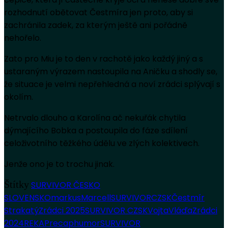
rozhodnutí obětovat Čestmíra jen proto, aby si
zachránila zadek, za kterým ještě ani pořádně
nehořelo.
Zato pro Miu je to den v rachotě jako každý jiný a s
ustaraným výrazem nastoupila na Aničku a shodly se,
že situace je velmi nepřehledná a noví zrádci splývají s
okolím.
Netrvalo dlouho a Karolína ač nekuřák chytila
dýmajícího Bobka a postoupila do fáze sdílení
celoživotního těžkého údělu ve zlých kolektivech.
Jenže ono je to trochu jinak.
Štítky
SURVIVOR ČESKO
SLOVENSKO
markus
Marcell
SURVIVORCZSK
Čestmír
Strakatý
Zrádci 2025
SURVIVOR CZSK
Vojta
Vláďa
Zrádci
2024
REKAP
recap
humor
SURVIVOR