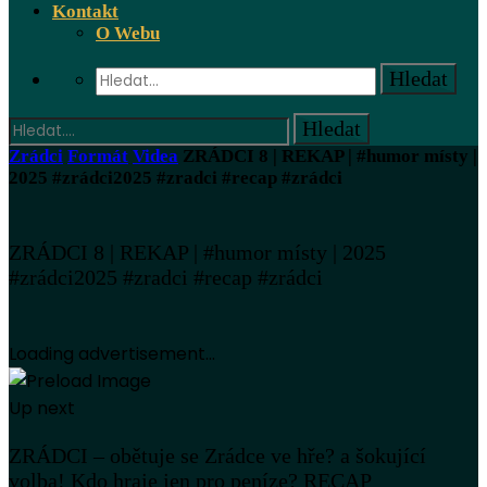
Kontakt
O Webu
Zrádci
Formát
Videa
ZRÁDCI 8 | REKAP | #humor místy |
2025 #zrádci2025 #zradci #recap #zrádci
ZRÁDCI 8 | REKAP | #humor místy | 2025
#zrádci2025 #zradci #recap #zrádci
Loading advertisement...
Up next
ZRÁDCI – obětuje se Zrádce ve hře? a šokující
volba! Kdo hraje jen pro peníze? RECAP