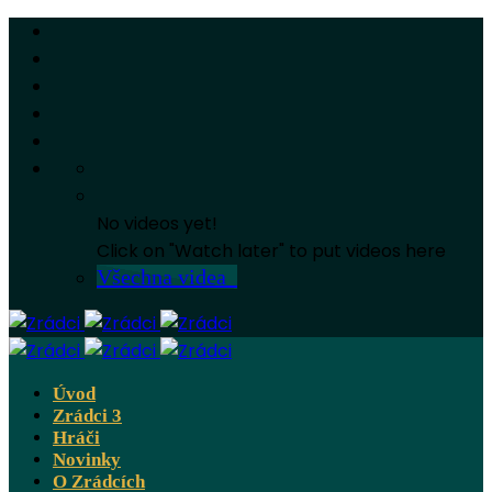
No videos yet!
Click on "Watch later" to put videos here
Všechna videa
Úvod
Zrádci 3
Hráči
Novinky
O Zrádcích