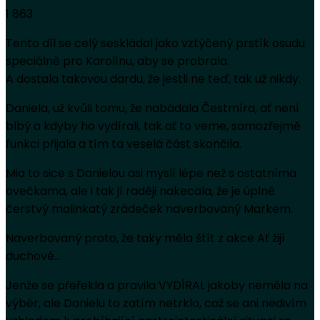
1 863
Tento díl se celý seskládal jako vztýčený prstík osudu
speciálně pro Karolínu, aby se probrala.
A dostala takovou dardu, že jestli ne teď, tak už nikdy.
Daniela, už kvůli tomu, že nabádala Čestmíra, ať není
blbý a kdyby ho vydírali, tak ať to veme, samozřejmě
funkci přijala a tím ta veselá část skončila.
Mia to sice s Danielou asi myslí lépe než s ostatníma
ovečkama, ale i tak jí raději nakecala, že je úplně
čerstvý malinkatý zrádeček naverbovaný Markem.
Naverbovaný proto, že taky měla štít z akce Ať žijí
duchové…
Jenže se přeřekla a pravila VYDÍRAL jakoby neměla na
výběr, ale Danielu to zatím netrklo, což se ani nedivím