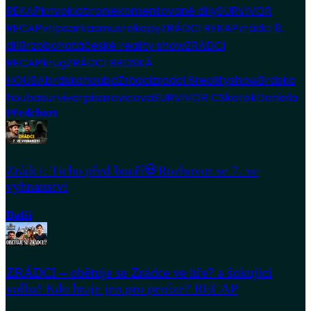
REKAP
krivoklat
ironie
komentované díly
SURVIVOR
RECAP
vtip
sarkasmus
rekapy
ZRÁDCI REKAP
zrádci 8.
díl
Brzobohatá
české reality show
ZRÁDCI
RECAP
krug
ZRÁDCI BRDSKÁ
HOUBA
brdskahouba
Zrádci
zradci 8
realityshow
Brdska
houba
survivor
pisarovicova
SURVIVOR CS
kotek
Daniela
Předchozí
Zrádci: Ticho před bouří💀Rozhovor se 7. ve
vyhnanství
Další
ZRÁDCI – obětuje se Zrádce ve hře? a šokující
volba! Kdo hraje jen pro peníze? RECAP