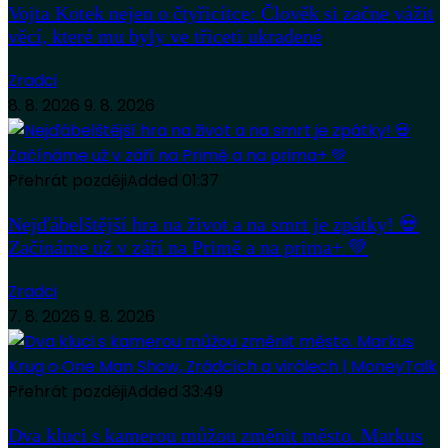
Vojta Kotek nejen o čtyřicítce: Člověk si začne vážit
věcí, které mu byly ve třiceti ukradené
Zradci
8. 8. 2026
9. 8. 2026
Přehrát později
Added
01:37
Nejďábelštější hra na život a na smrt je zpátky! 💀
Začínáme už v září na Primě a na prima+ 💚
Zradci
7. 8. 2026
9. 8. 2026
Přehrát později
Added
33:49
Dva kluci s kamerou můžou změnit město. Markus