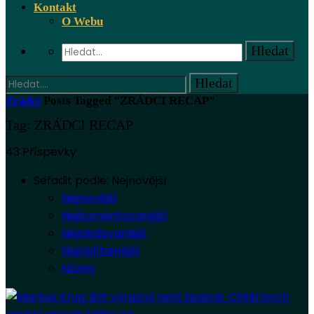
Kontakt
O Webu
Zrádci
Posts Tagged "ZRÁDCI RECAP"
Tag: ZRÁDCI RECAP
43 Příspevky
Seřadit podle:
Nejnovější
Nejnovější
Nejkomentovanější
Nejsledovanější
Nejoblíbenější
Název