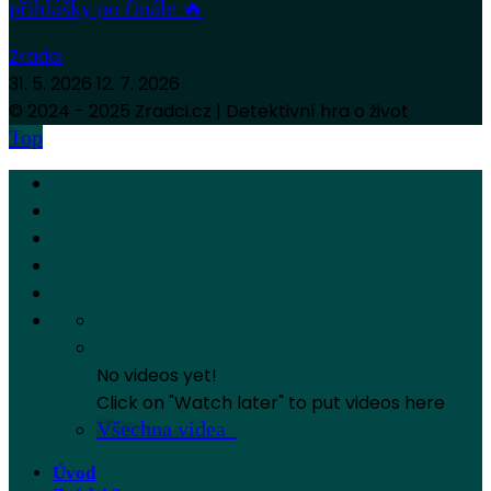
přihlášky po finále 🔥
Zradci
31. 5. 2026
12. 7. 2026
© 2024 - 2025 Zradci.cz | Detektivní hra o život
Top
No videos yet!
Click on "Watch later" to put videos here
Všechna videa
Úvod