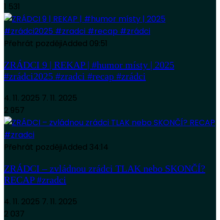
1 531
Přehrát později
Added
09:51
ZRÁDCI 9 | REKAP | #humor místy | 2025
#zrádci2025 #zradci #recap #zrádci
4. 11. 2025
7. 11. 2025
2 957
Přehrát později
Added
34:14
ZRÁDCI – zvládnou zrádci TLAK nebo SKONČÍ?
RECAP #zradci
4. 11. 2025
7. 11. 2025
2 037