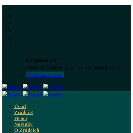
No videos yet!
Click on "Watch later" to put videos here
Všechna videa
Úvod
Zrádci 3
Hráči
Novinky
O Zrádcích