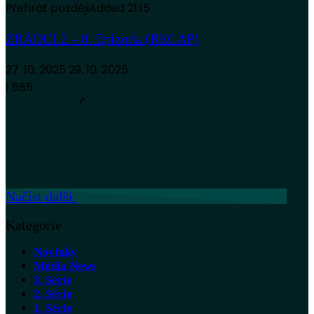
Přehrát později
Added
21:15
ZRÁDCI 2 – 8. Epizoda (RECAP)
27. 10. 2025
29. 10. 2025
1 685
Načíst další
Kategorie
Novinky
Média News
3. Série
2. Série
1. Série