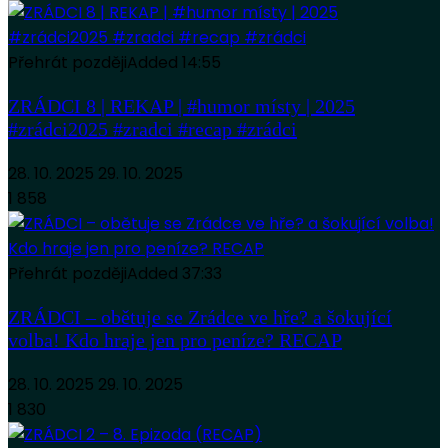
Přehrát později
Added
14:55
ZRÁDCI 8 | REKAP | #humor místy | 2025
#zrádci2025 #zradci #recap #zrádci
28. 10. 2025
29. 10. 2025
1 858
Přehrát později
Added
37:33
ZRÁDCI – obětuje se Zrádce ve hře? a šokující
volba! Kdo hraje jen pro peníze? RECAP
28. 10. 2025
29. 10. 2025
1 830