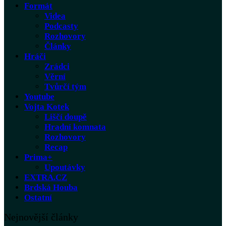
Formát
Videa
Podcasty
Rozhovory
Články
Hráči
Zrádci
Věrní
Tvůrčí tým
Youtube
Vojta Kotek
Liščí doupě
Hradní komnata
Rozhovory
Recap
Prima+
Upoutávky
EXTRA.CZ
Brdská Houba
Ostatní
Nejnovější články