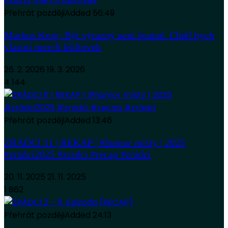
Přehrát později
Added
56:49
Markus Krug: Být výrazný není špatně. Chtěl bych
vlastní merch kšiltovek
26. 2. 2026
19. 3. 2026
4 144
Přehrát později
Added
13:46
ZRÁDCI 11 | REKAP | #humor místy | 2025
#zrádci2025 #zradci #recap #zrádci
20. 11. 2025
21. 11. 2025
1 862
Přehrát později
Added
24:13