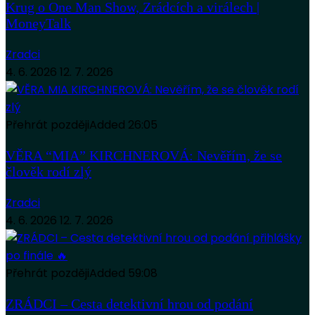
Krug o One Man Show, Zrádcích a virálech |
MoneyTalk
Zradci
4. 6. 2026
12. 7. 2026
Přehrát později
Added
26:05
VĚRA “MIA” KIRCHNEROVÁ: Nevěřím, že se
člověk rodí zlý
Zradci
4. 6. 2026
12. 7. 2026
Přehrát později
Added
59:08
ZRÁDCI – Cesta detektivní hrou od podání