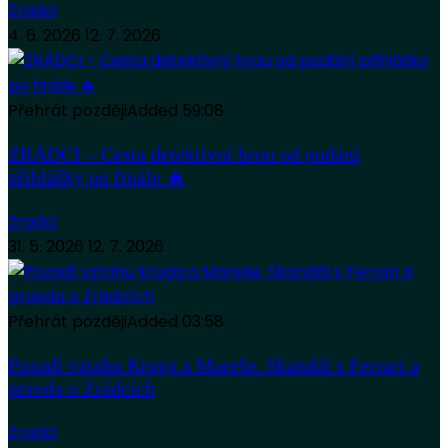
Zradci
4. 6. 2026
12. 7. 2026
Přehrát později
Added
59:08
ZRÁDCI – Cesta detektivní hrou od podání
přihlášky po finále 🔥
Zradci
31. 5. 2026
12. 7. 2026
Přehrát později
Added
03:58
Pozadí vztahu Kruga a Mareše. Skandál s Ferrari a
pravda o Zrádcích
Zradci