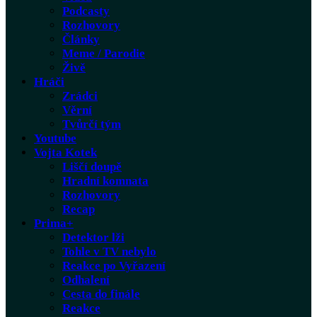
Podcasty
Rozhovory
Články
Meme / Parodie
Živě
Hráči
Zrádci
Věrní
Tvůrčí tým
Youtube
Vojta Kotek
Liščí doupě
Hradní komnata
Rozhovory
Recap
Prima+
Detektor lži
Tohle v TV nebylo
Reakce po Vyřazení
Odhalení
Cesta do finále
Reakce