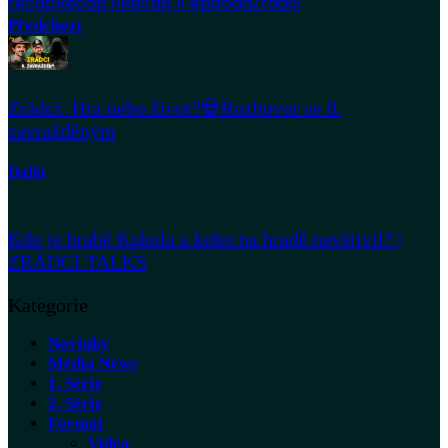
recap
Recap 11
Recap 11 epizoda
Zrádci
Předchozí
Zrádci: Hra nebo život?💀Rozhovor se 8.
zavražděným
Další
Kdo je hrabě Kakula a koho na hradě navštívil? |
ZRÁDCI TALKS
Kategorie
Novinky
Média News
1. Série
2. Série
Formát
Videa