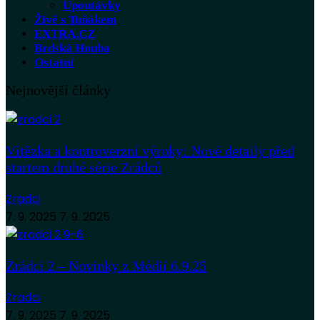
Upoutávky
Živě s Tuňákem
EXTRA.CZ
Brdská Houba
Ostatní
Nejnovější články
Vítězka a kontroverzní výroky: Nové detaily před
startem druhé série Zrádců
Zradci
7. 9. 2025
7. 9. 2025
Zrádci 2 – Novinky z Médií 6.9.25
Zradci
7. 9. 2025
7. 9. 2025