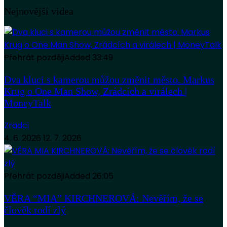
Nejnovější videa
Přehrát později
Added
33:49
Dva kluci s kamerou můžou změnit město. Markus
Krug o One Man Show, Zrádcích a virálech |
MoneyTalk
Zradci
4. 6. 2026
12. 7. 2026
Přehrát později
Added
26:05
VĚRA “MIA” KIRCHNEROVÁ: Nevěřím, že se
člověk rodí zlý