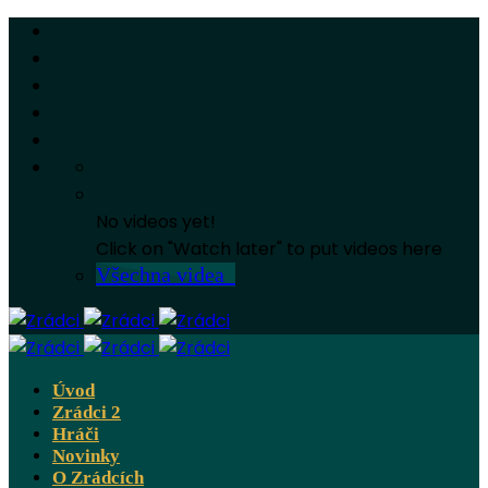
No videos yet!
Click on "Watch later" to put videos here
Všechna videa
Úvod
Zrádci 2
Hráči
Novinky
O Zrádcích