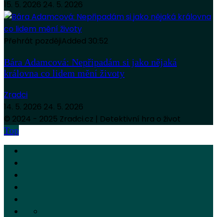
15. 5. 2026
24. 5. 2026
Přehrát později
Added
30:52
Bára Adamcová: Nepřipadám si jako nějaká
královna co lidem mění životy
Zradci
14. 5. 2026
24. 5. 2026
© 2024 - 2025 Zradci.cz | Detektivní hra o život
Top