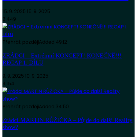
15. 9. 2025
15. 9. 2025
2 449
Přehrát později
Added
49:12
ZRÁDCI – Extrémní KONCEPT! KONEČNĚ!!!
RECAP 1. DÍLU
9. 9. 2025
10. 9. 2025
3 154
Přehrát později
Added
34:50
Zrádci MARTIN RŮŽIČKA – Půjde do další Reality
show?