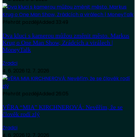
Přehrát později
Added
33:49
Dva kluci s kamerou můžou změnit město. Markus
Krug o One Man Show, Zrádcích a virálech |
MoneyTalk
Zradci
4. 6. 2026
12. 7. 2026
Přehrát později
Added
26:05
VĚRA “MIA” KIRCHNEROVÁ: Nevěřím, že se
člověk rodí zlý
Zradci
4. 6. 2026
12. 7. 2026