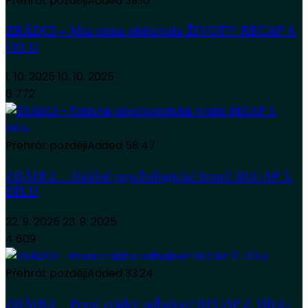
Přehrát později
Added
39:10
ZRÁDCI – Mia tomu obětovala ŽIVOT?! RECAP 4.
DÍLU
1. 10. 2025
10. 10. 2025
6 772
Přehrát později
Added
58:47
ZRÁDCI – Totálně psychologické hraní! RECAP 3.
DÍLU
22. 9. 2025
23. 9. 2025
4 609
Přehrát později
Added
33:24
ZRÁDCI – První zrádce odhalen? RECAP 2. DÍLU