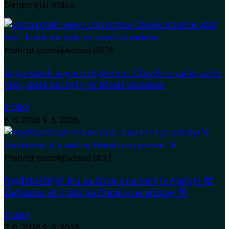
Nejnovější videa
Přehrát později
Added
06:26
Vojta Kotek nejen o čtyřicítce: Člověk si začne vážit
věcí, které mu byly ve třiceti ukradené
Zradci
8. 8. 2026
9. 8. 2026
Přehrát později
Added
01:37
Nejďábelštější hra na život a na smrt je zpátky! 💀
Začínáme už v září na Primě a na prima+ 💚
Zradci
7. 8. 2026
9. 8. 2026