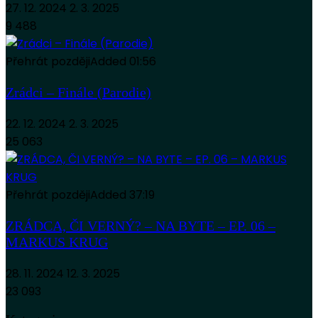
27. 12. 2024
2. 3. 2025
9 488
Přehrát později
Added
01:56
Zrádci – Finále (Parodie)
22. 12. 2024
2. 3. 2025
25 063
Přehrát později
Added
37:19
ZRÁDCA, ČI VERNÝ? – NA BYTE – EP. 06 –
MARKUS KRUG
28. 11. 2024
12. 3. 2025
23 093