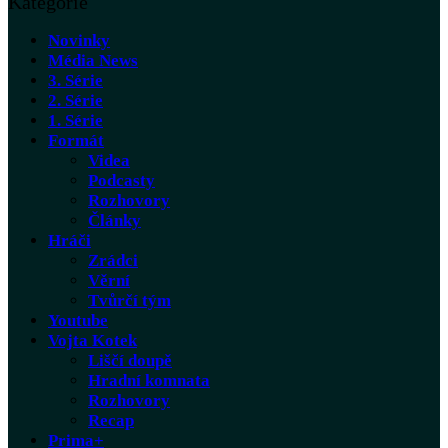
Kategorie
Novinky
Média News
3. Série
2. Série
1. Série
Formát
Videa
Podcasty
Rozhovory
Články
Hráči
Zrádci
Věrní
Tvůrčí tým
Youtube
Vojta Kotek
Liščí doupě
Hradní komnata
Rozhovory
Recap
Prima+