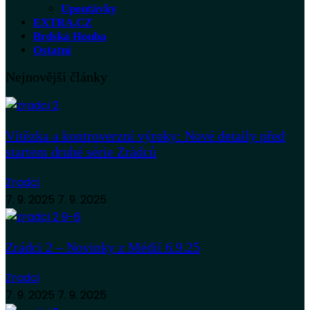
Upoutávky
EXTRA.CZ
Brdská Houba
Ostatní
Nejnovější články
Vítězka a kontroverzní výroky: Nové detaily před
startem druhé série Zrádců
Zradci
7. 9. 2025
7. 9. 2025
Zrádci 2 – Novinky z Médií 6.9.25
Zradci
7. 9. 2025
7. 9. 2025