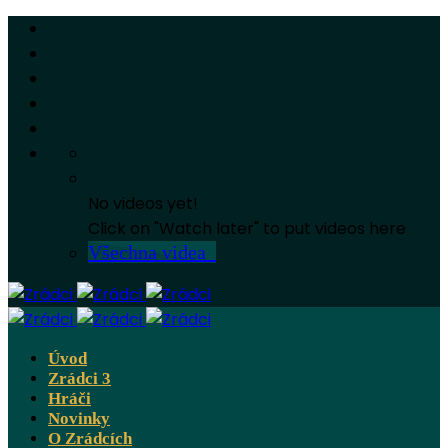
No videos yet!
Click on "Watch later" to put videos here
Všechna videa
Úvod
Zrádci 3
Hráči
Novinky
O Zrádcích