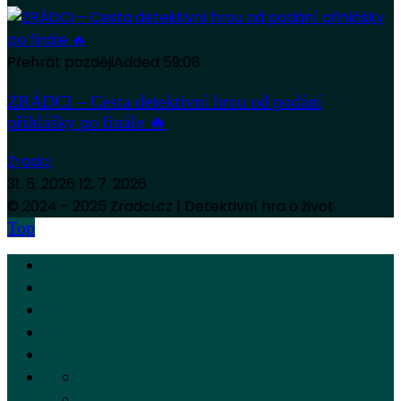
Přehrát později
Added
59:08
ZRÁDCI – Cesta detektivní hrou od podání
přihlášky po finále 🔥
Zradci
31. 5. 2026
12. 7. 2026
© 2024 - 2025 Zradci.cz | Detektivní hra o život
Top