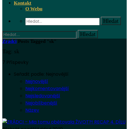
Kontakt
O Webu
Zrádci
Posts Tagged "sk"
Tag: sk
7 Příspevky
Seřadit podle:
Nejnovější
Nejnovější
Nejkomentovanější
Nejsledovanější
Nejoblíbenější
Název