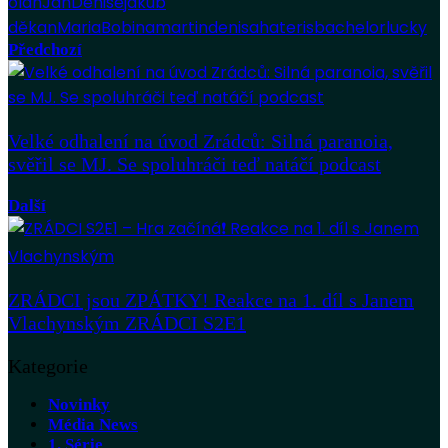
olah
Jan
Denise
jakub
děkan
Maria
Bobina
martin
denisa
hateris
bachelor
lucky
Předchozí
Velké odhalení na úvod Zrádců: Silná paranoia,
svěřil se MJ. Se spoluhráči teď natáčí podcast
Další
ZRÁDCI jsou ZPÁTKY! Reakce na 1. díl s Janem
Vlachynským ZRÁDCI S2E1
Kategorie
Novinky
Média News
1. Série