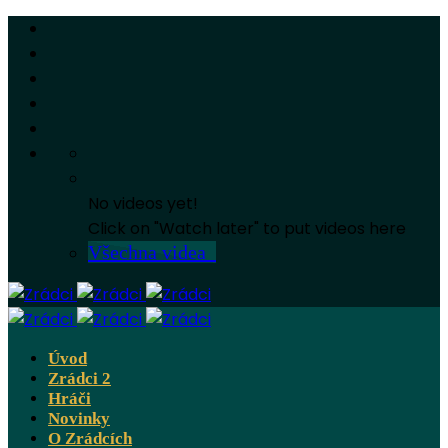
No videos yet!
Click on "Watch later" to put videos here
Všechna videa
Úvod
Zrádci 2
Hráči
Novinky
O Zrádcích