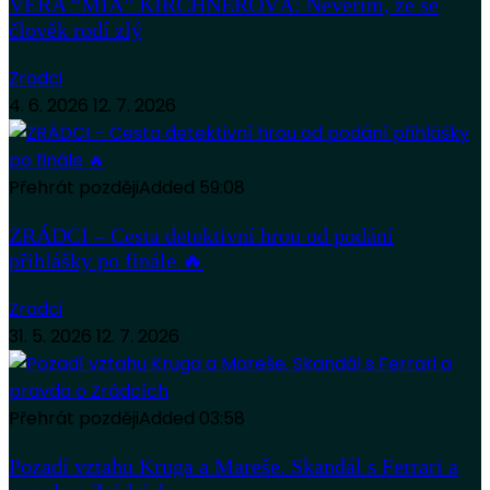
VĚRA “MIA” KIRCHNEROVÁ: Nevěřím, že se
člověk rodí zlý
Zradci
4. 6. 2026
12. 7. 2026
Přehrát později
Added
59:08
ZRÁDCI – Cesta detektivní hrou od podání
přihlášky po finále 🔥
Zradci
31. 5. 2026
12. 7. 2026
Přehrát později
Added
03:58
Pozadí vztahu Kruga a Mareše. Skandál s Ferrari a