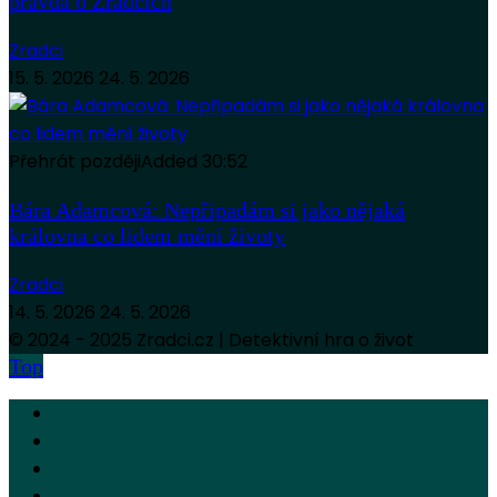
pravda o Zrádcích
Zradci
15. 5. 2026
24. 5. 2026
Přehrát později
Added
30:52
Bára Adamcová: Nepřipadám si jako nějaká
královna co lidem mění životy
Zradci
14. 5. 2026
24. 5. 2026
© 2024 - 2025 Zradci.cz | Detektivní hra o život
Top