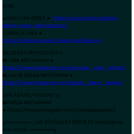
3 140
🎫LÍSKTY NA KŘEST ►
https://goout.net/cs/jakub-
dekan-krest-alba/szdtkvx/
👕MERCH JÁRA ►
https://blakk.market/collections/lifestory
MODERÁTOŘI PODCASTU:
📸JÁRA INSTAGRAM ►
https://www.instagram.com/jaroslav_olah_official/
📸JAKUB DĚKAN INSTAGRAM ►
https://www.instagram.com/jakub_dekys_dekan/
ZAKLADATEL PODCASTU:
📸PRÁŽA INSTAGRAM
►https://www.instagram.com/prazaeducation/
╔═══════ ✅JAK VYDĚLÁVAT 100TIS Kč měsíčně na
soc. sítích✅═══════╗