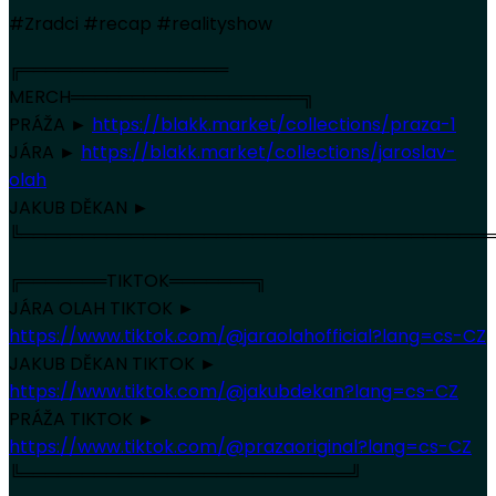
#Zradci #recap #realityshow
╔═════════════════
MERCH═══════════════════╗
PRÁŽA ►
https://blakk.market/collections/praza-1
JÁRA ►
https://blakk.market/collections/jaroslav-
olah
JAKUB DĚKAN ►
╚═══════════════════════════════════════
╔═══════TIKTOK═══════╗
JÁRA OLAH TIKTOK ►
https://www.tiktok.com/@jaraolahofficial?lang=cs-CZ
JAKUB DĚKAN TIKTOK ►
https://www.tiktok.com/@jakubdekan?lang=cs-CZ
PRÁŽA TIKTOK ►
https://www.tiktok.com/@prazaoriginal?lang=cs-CZ
╚═══════════════════════════╝