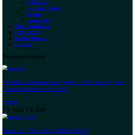
Odhalení
Cesta do finále
Reakce
Upoutávky
Živě s Tuňákem
EXTRA.CZ
Brdská Houba
Ostatní
Nejnovější články
Vítězka a kontroverzní výroky: Nové detaily před
startem druhé série Zrádců
Zradci
7. 9. 2025
7. 9. 2025
Zrádci 2 – Novinky z Médií 6.9.25