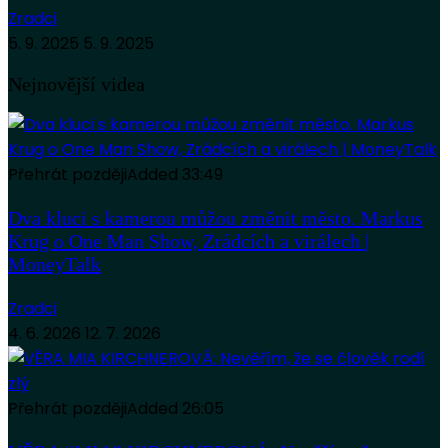
Zradci
5. 9. 2025
5. 9. 2025
Nejnovější videa
Přehrát později
Added
33:49
Dva kluci s kamerou můžou změnit město. Markus
Krug o One Man Show, Zrádcích a virálech |
MoneyTalk
Zradci
4. 6. 2026
12. 7. 2026
Přehrát později
Added
26:05