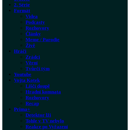
2. Série
Formát
Videa
Podcasty
Rozhovory
Články
Meme / Parodie
Živě
Hráči
Zrádci
Věrní
Tvůrčí tým
Youtube
Vojta Kotek
Liščí doupě
Hradní komnata
Rozhovory
Recap
Prima+
Detektor lži
Tohle v TV nebylo
Reakce po Vyřazení