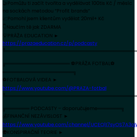
🤝Pomůžu ti začít tvořita a vydělávat 100tis Kč / měsíc
na sockách metodou “Profit brands”
📈Pomohl jsem klientům vydělat 20mil+ Kč
👇Naučím tě jak ZDARMA
💡PRÁŽA EDUCATION ►
https://prazaeducation.cz/p/podcasty
╚═══════════════════════════════════════
╔═══════════════════ ⚽PRÁŽA FOTBAL⚽
═════════════════════╗
⚽FOTBALOVÁ VIDEA ►
https://www.youtube.com/@PRAZA-fotbal
╚═══════════════════════════════════════
╔═══════ PODCASTY – doporučujeme═══════╗
💰FINANČNÍ NEZÁVISLOST ►
https://www.youtube.com/channel/UCEQ1I7syOS7A3
👽KONSPIRAČNÍ TEORIE ►