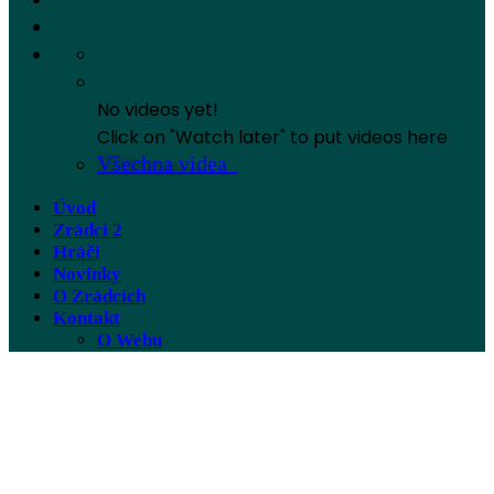
No videos yet!
Click on "Watch later" to put videos here
Všechna videa
Úvod
Zrádci 2
Hráči
Novinky
O Zrádcích
Kontakt
O Webu