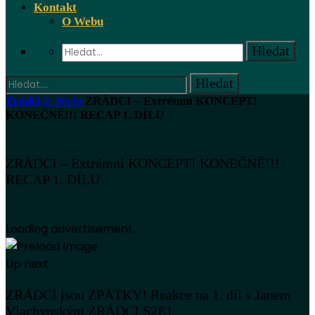
Kontakt
O Webu
Zrádci
2. Série
ZRÁDCI – Extrémní KONCEPT!
KONEČNĚ!!! RECAP 1. DÍLU
ZRÁDCI – Extrémní KONCEPT! KONEČNĚ!!!
RECAP 1. DÍLU
Loading advertisement...
Up next
ZRÁDCI jsou ZPÁTKY! Reakce na 1. díl s Janem
Vlachynským ZRÁDCI S2E1