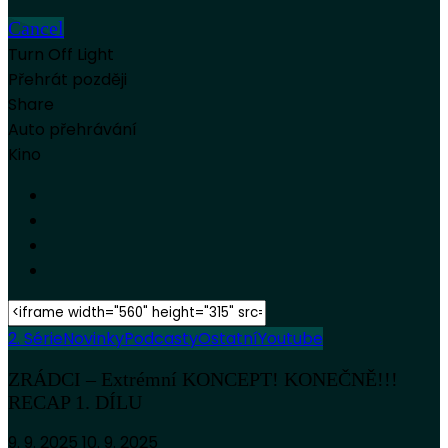
Cancel
Turn Off Light
Přehrát později
Share
Auto přehrávání
Kino
2. Série
Novinky
Podcasty
Ostatní
Youtube
ZRÁDCI – Extrémní KONCEPT! KONEČNĚ!!!
RECAP 1. DÍLU
9. 9. 2025
10. 9. 2025