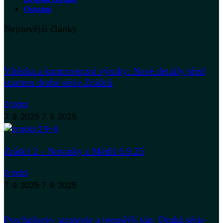
Ostatní
Nejnovější články
Vítězka a kontroverzní výroky: Nové detaily před
startem druhé série Zrádců
Zradci
7. 9. 2025
7. 9. 2025
Zrádci 2 – Novinky z Médií 6.9.25
Zradci
7. 9. 2025
7. 9. 2025
Psychologie, strategie a temnější tón: Druhá série