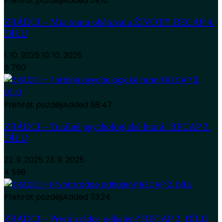
Přehrát později
Added
39:10
ZRÁDCI – Mia tomu obětovala ŽIVOT?! RECAP 4.
DÍLU
1. 10. 2025
10. 10. 2025
6 760
Přehrát později
Added
58:47
ZRÁDCI – Totálně psychologické hraní! RECAP 3.
DÍLU
22. 9. 2025
23. 9. 2025
4 598
Přehrát později
Added
33:24
ZRÁDCI – První zrádce odhalen? RECAP 2. DÍLU