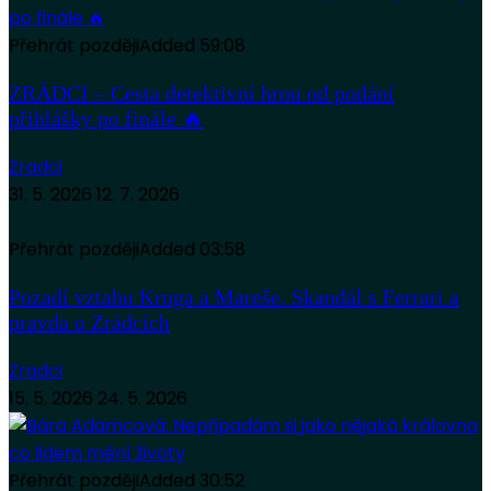
Přehrát později
Added
59:08
ZRÁDCI – Cesta detektivní hrou od podání
přihlášky po finále 🔥
Zradci
31. 5. 2026
12. 7. 2026
Přehrát později
Added
03:58
Pozadí vztahu Kruga a Mareše. Skandál s Ferrari a
pravda o Zrádcích
Zradci
15. 5. 2026
24. 5. 2026
Přehrát později
Added
30:52