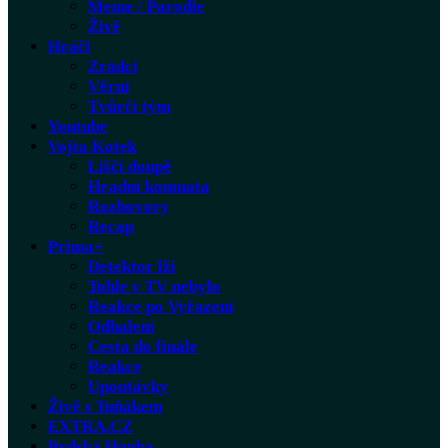
Meme / Parodie
Živě
Hráči
Zrádci
Věrní
Tvůrčí tým
Youtube
Vojta Kotek
Liščí doupě
Hradní komnata
Rozhovory
Recap
Prima+
Detektor lži
Tohle v TV nebylo
Reakce po Vyřazení
Odhalení
Cesta do finále
Reakce
Upoutávky
Živě s Tuňákem
EXTRA.CZ
Brdská Houba