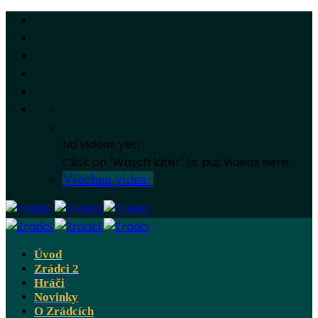
No videos yet!
Click on "Watch later" to put videos here
Všechna videa
Úvod
Zrádci 2
Hráči
Novinky
O Zrádcích