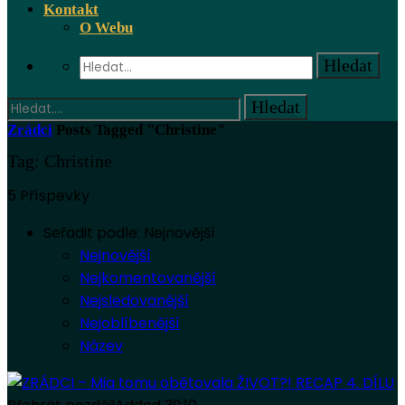
Kontakt
O Webu
Zrádci
Posts Tagged "Christine"
Tag: Christine
5 Příspevky
Seřadit podle:
Nejnovější
Nejnovější
Nejkomentovanější
Nejsledovanější
Nejoblíbenější
Název