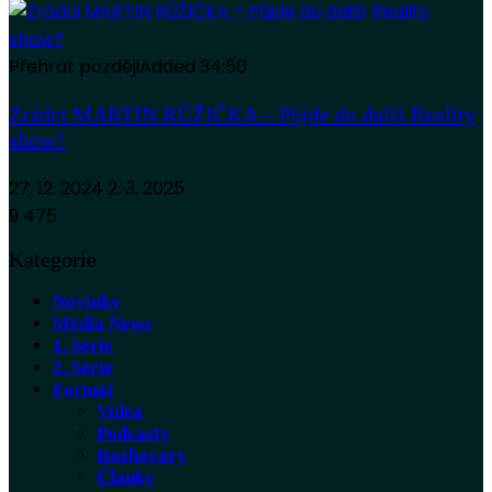
Přehrát později
Added
34:50
Zrádci MARTIN RŮŽIČKA – Půjde do další Reality
show?
27. 12. 2024
2. 3. 2025
9 475
Kategorie
Novinky
Média News
1. Série
2. Série
Formát
Videa
Podcasty
Rozhovory
Články