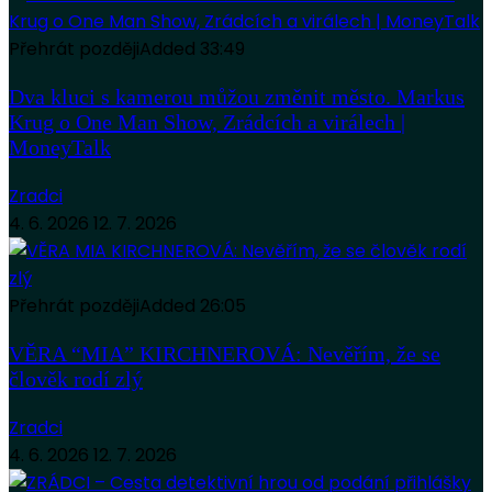
Přehrát později
Added
33:49
Dva kluci s kamerou můžou změnit město. Markus
Krug o One Man Show, Zrádcích a virálech |
MoneyTalk
Zradci
4. 6. 2026
12. 7. 2026
Přehrát později
Added
26:05
VĚRA “MIA” KIRCHNEROVÁ: Nevěřím, že se
člověk rodí zlý
Zradci
4. 6. 2026
12. 7. 2026