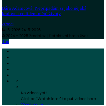
Bára Adamcová: Nepřipadám si jako nějaká
královna co lidem mění životy
Zradci
14. 5. 2026
24. 5. 2026
© 2024 - 2025 Zradci.cz | Detektivní hra o život
Top
No videos yet!
Click on "Watch later" to put videos here
Všechna videa