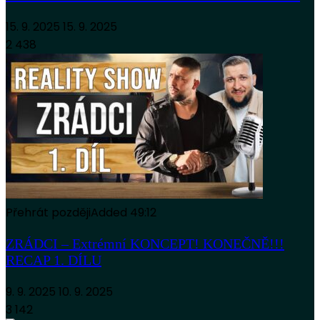
15. 9. 2025
15. 9. 2025
2 438
Přehrát později
Added
49:12
ZRÁDCI – Extrémní KONCEPT! KONEČNĚ!!!
RECAP 1. DÍLU
9. 9. 2025
10. 9. 2025
3 142