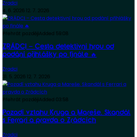
Zradci
4. 6. 2026
12. 7. 2026
Přehrát později
Added
59:08
ZRÁDCI – Cesta detektivní hrou od
podání přihlášky po finále 🔥
Zradci
31. 5. 2026
12. 7. 2026
Přehrát později
Added
03:58
Pozadí vztahu Kruga a Mareše. Skandál
s Ferrari a pravda o Zrádcích
Zradci