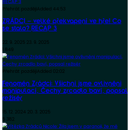
Přehrát později
Added
44:53
ZRÁDCI – velké překvapení ve hře! Co
se stalo? RECAP 3
22. 9. 2025
23. 9. 2025
1 849
Přehrát později
Added
02:02
Fenomén Zrádci: Všichni jsme ovlivněni
manipulací, Čechy zrcadlo baví, popsal
režisér
15. 12. 2024
20. 3. 2025
5 382