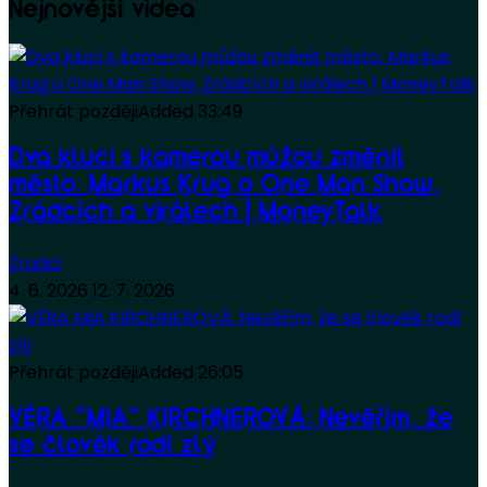
Nejnovější videa
Přehrát později
Added
33:49
Dva kluci s kamerou můžou změnit
město. Markus Krug o One Man Show,
Zrádcích a virálech | MoneyTalk
Zradci
4. 6. 2026
12. 7. 2026
Přehrát později
Added
26:05
VĚRA “MIA” KIRCHNEROVÁ: Nevěřím, že
se člověk rodí zlý