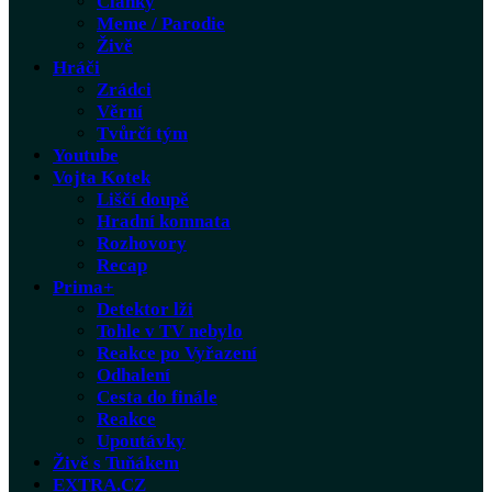
Články
Meme / Parodie
Živě
Hráči
Zrádci
Věrní
Tvůrčí tým
Youtube
Vojta Kotek
Liščí doupě
Hradní komnata
Rozhovory
Recap
Prima+
Detektor lži
Tohle v TV nebylo
Reakce po Vyřazení
Odhalení
Cesta do finále
Reakce
Upoutávky
Živě s Tuňákem
EXTRA.CZ