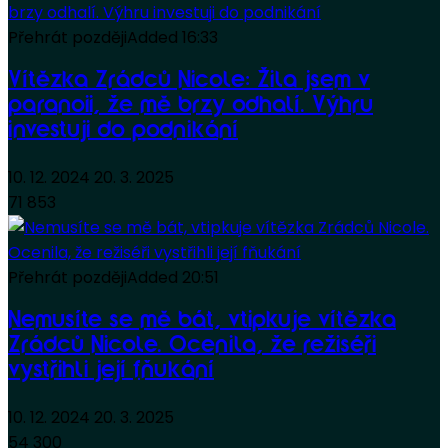
Přehrát později
Added
16:33
Vítězka Zrádců Nicole: Žila jsem v
paranoii, že mě brzy odhalí. Výhru
investuji do podnikání
10. 12. 2024
20. 3. 2025
71 853
Přehrát později
Added
20:51
Nemusíte se mě bát, vtipkuje vítězka
Zrádců Nicole. Ocenila, že režiséři
vystřihli její fňukání
10. 12. 2024
20. 3. 2025
54 300