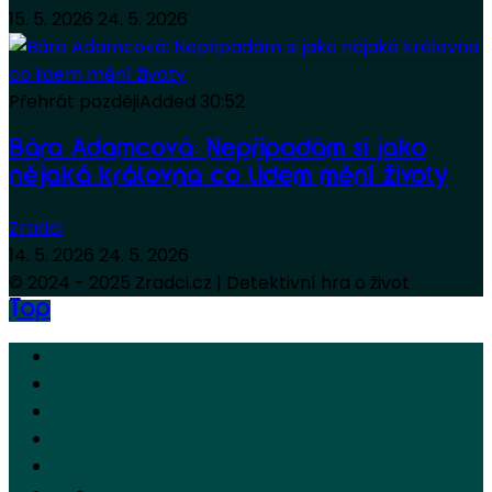
15. 5. 2026
24. 5. 2026
Přehrát později
Added
30:52
Bára Adamcová: Nepřipadám si jako
nějaká královna co lidem mění životy
Zradci
14. 5. 2026
24. 5. 2026
© 2024 - 2025 Zradci.cz | Detektivní hra o život
Top