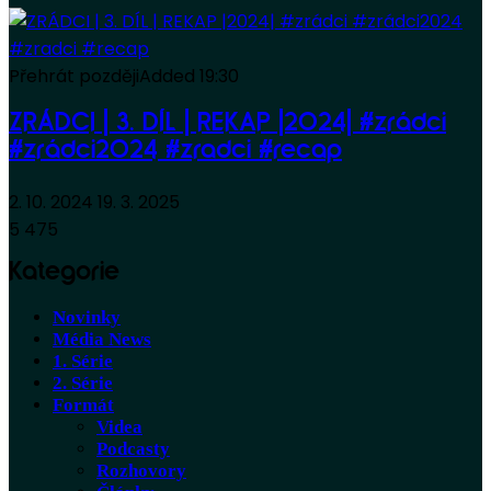
Přehrát později
Added
19:30
ZRÁDCI | 3. DÍL | REKAP |2024| #zrádci
#zrádci2024 #zradci #recap
2. 10. 2024
19. 3. 2025
5 475
Kategorie
Novinky
Média News
1. Série
2. Série
Formát
Videa
Podcasty
Rozhovory