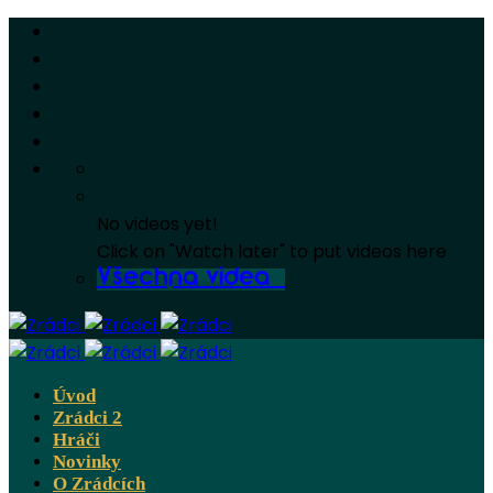
No videos yet!
Click on "Watch later" to put videos here
Všechna videa
Úvod
Zrádci 2
Hráči
Novinky
O Zrádcích