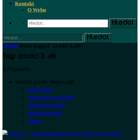
Kontakt
O Webu
Zrádci
Posts Tagged "zradci 3. dil"
Tag: zradci 3. dil
5 Příspevky
Seřadit podle:
Nejnovější
Nejnovější
Nejkomentovanější
Nejsledovanější
Nejoblíbenější
Název