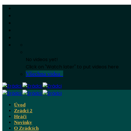
No videos yet!
Click on "Watch later" to put videos here
Všechna videa
Úvod
Zrádci 2
Hráči
Novinky
O Zrádcích