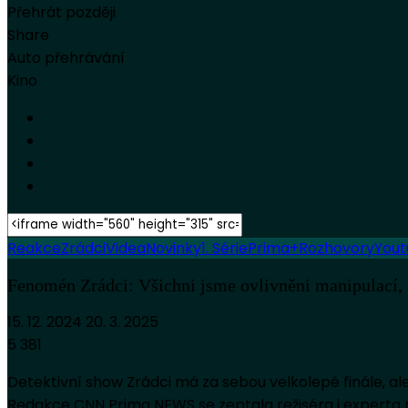
Přehrát později
Share
Auto přehrávání
Kino
Reakce
Zrádci
Videa
Novinky
1. Série
Prima+
Rozhovory
You
Fenomén Zrádci: Všichni jsme ovlivněni manipulací, Č
15. 12. 2024
20. 3. 2025
5 381
Detektivní show Zrádci má za sebou velkolepé finále, ale 
Redakce CNN Prima NEWS se zeptala režiséra i experta 