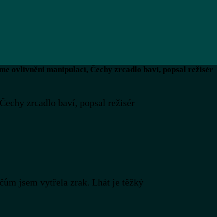
e ovlivněni manipulací, Čechy zrcadlo baví, popsal režisér
echy zrcadlo baví, popsal režisér
 jsem vytřela zrak. Lhát je těžký