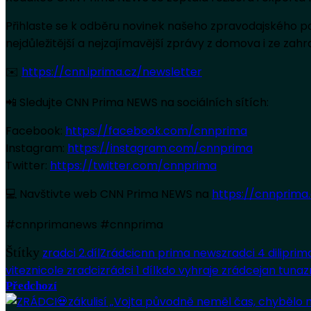
Přihlaste se k odběru novinek našeho zpravodajského p
nejdůležitější a nejzajímavější zprávy z domova i ze zahra
✉️
https://cnn.iprima.cz/newsletter
📲 Sledujte CNN Prima NEWS na sociálních sítích:
Facebook:
https://facebook.com/cnnprima
Instagram:
https://instagram.com/cnnprima
Twitter:
https://twitter.com/cnnprima
💻 Navštivte web CNN Prima NEWS na
https://cnnprima
#cnnprimanews #cnnprima
Štítky
zradci 2.díl
Zrádci
cnn prima news
zradci 4 dil
iprim
vitez
nicole zradci
zrádci 1 díl
kdo vyhraje zrádce
jan tuna
z
Předchozí