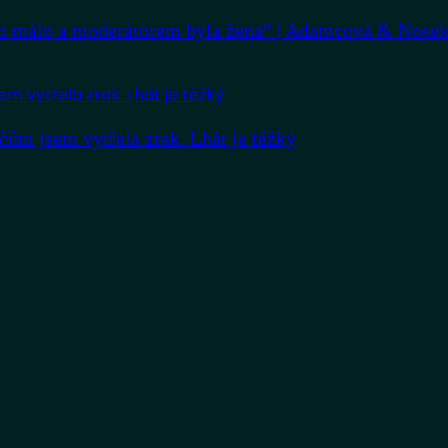
lo málo a moderátorem byla žena“ | Adamcová & Nose
 jsem vytřela zrak. Lhát je těžký