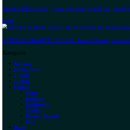
ZRÁDCI💀zákulisí „Vojta původně neměl čas, chybě
Další
VÍTĚZKA ZRÁDCŮ NICOLE: Jsem fiflenka, ale rodičům
Kategorie
Novinky
Média News
1. Série
2. Série
Formát
Videa
Podcasty
Rozhovory
Články
Meme / Parodie
Živě
Hráči