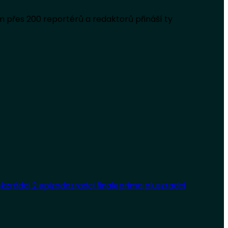
 přes 200 reportérů a redaktorů přináší ty
ek
zrádci 2 epizoda
zradci finale
prima plus
zradci