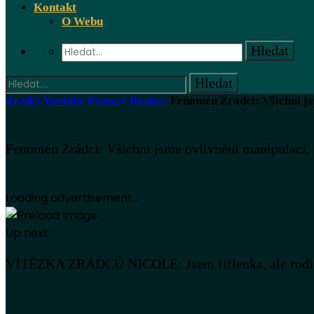
Kontakt
O Webu
Zrádci
Youtube
Prima+
Reakce
Fenomén Zrádci: Všichni jsm
Fenomén Zrádci: Všichni jsme ovlivněni manipulací, Č
Loading advertisement...
Up next
VÍTĚZKA ZRÁDCŮ NICOLE: Jsem fiflenka, ale rodičům