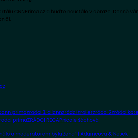
ortálu CNNPrima.cz a buďte neustále v obraze. Denně vám
ničí.
.cz
a
cnn prima
zradci 3. dil
cnn
zrádci trailer
zrádci 2
zrádci kot
radci prima
ZRÁDCI RECAP
nicole šáchová