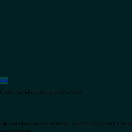
tube
echy zrcadlo baví, popsal režisér
žije dál. Stává se z ní fenomén nejen napříč sociálními sí
na marketing.