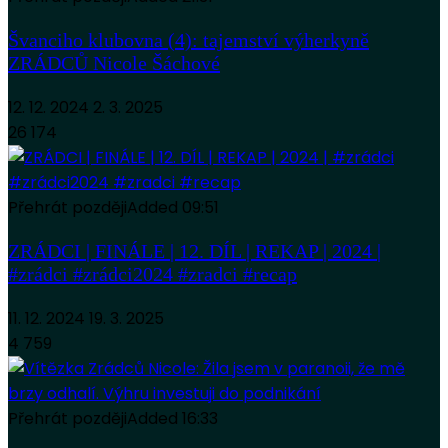
Švanciho klubovna (4): tajemství výherkyně
ZRÁDCŮ Nicole Šáchové
12. 12. 2024
2. 3. 2025
26 174
Přehrát později
Added
09:51
ZRÁDCI | FINÁLE | 12. DÍL | REKAP | 2024 |
#zrádci #zrádci2024 #zradci #recap
11. 12. 2024
19. 3. 2025
4 759
Přehrát později
Added
16:33