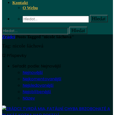
Kontakt
O Webu
Zrádci
Posts Tagged "nicole šáchová"
Tag: nicole šáchová
12 Příspevky
Seřadit podle:
Nejnovější
Nejnovější
Nejkomentovanější
Nejsledovanější
Nejoblíbenější
Název