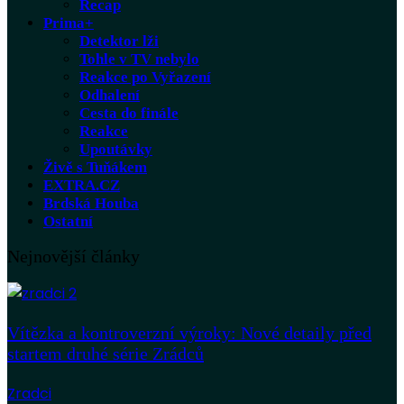
Recap
Prima+
Detektor lži
Tohle v TV nebylo
Reakce po Vyřazení
Odhalení
Cesta do finále
Reakce
Upoutávky
Živě s Tuňákem
EXTRA.CZ
Brdská Houba
Ostatní
Nejnovější články
Vítězka a kontroverzní výroky: Nové detaily před
startem druhé série Zrádců
Zradci