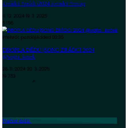
#zrádci #zrádci2024 #zradci #recap
4. 12. 2024
19. 3. 2025
5 156
Přehrát později
Added
02:35
DROPLA DĚDU |SONG ZRÁDCI 2024
@vojta_kotek
28. 11. 2024
20. 3. 2025
19 733
Načíst další