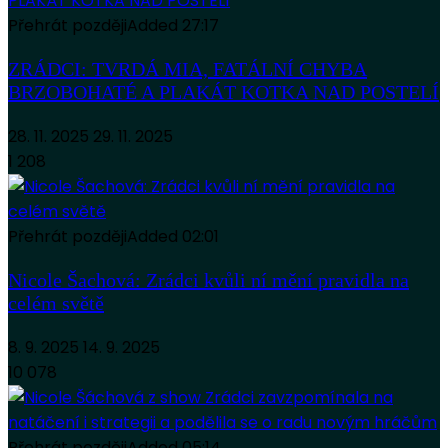
Přehrát později
Added
27:17
ZRÁDCI: TVRDÁ MIA, FATÁLNÍ CHYBA
BRZOBOHATÉ A PLAKÁT KOTKA NAD POSTELÍ
28. 11. 2025
29. 11. 2025
1 208
Přehrát později
Added
02:01
Nicole Šachová: Zrádci kvůli ní mění pravidla na
celém světě
8. 9. 2025
14. 9. 2025
10 078
Přehrát později
Added
05:14