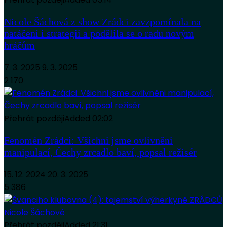
Nicole Šáchová z show Zrádci zavzpomínala na
natáčení i strategii a podělila se o radu novým
hráčům
7. 3. 2025
9. 3. 2025
2 170
Přehrát později
Added
02:02
Fenomén Zrádci: Všichni jsme ovlivněni
manipulací, Čechy zrcadlo baví, popsal režisér
15. 12. 2024
20. 3. 2025
5 386
Přehrát později
Added
21:31