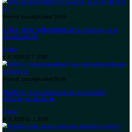
Přehrát později
Added
26:05
VĚRA “MIA” KIRCHNEROVÁ: Nevěřím, že se
člověk rodí zlý
Zradci
4. 6. 2026
12. 7. 2026
Přehrát později
Added
59:08
ZRÁDCI – Cesta detektivní hrou od podání
přihlášky po finále 🔥
Zradci
31. 5. 2026
12. 7. 2026