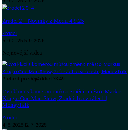
6. 9. 2025
7. 9. 2025
Zrádci 2 – Novinky z Médií 4.9.25
Zradci
5. 9. 2025
5. 9. 2025
Nejnovější videa
Přehrát později
Added
33:49
Dva kluci s kamerou můžou změnit město. Markus
Krug o One Man Show, Zrádcích a virálech |
MoneyTalk
Zradci
4. 6. 2026
12. 7. 2026