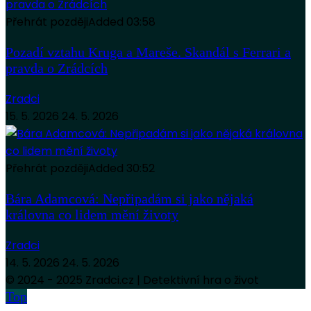
Přehrát později
Added
03:58
Pozadí vztahu Kruga a Mareše. Skandál s Ferrari a
pravda o Zrádcích
Zradci
15. 5. 2026
24. 5. 2026
Přehrát později
Added
30:52
Bára Adamcová: Nepřipadám si jako nějaká
královna co lidem mění životy
Zradci
14. 5. 2026
24. 5. 2026
© 2024 - 2025 Zradci.cz | Detektivní hra o život
Top