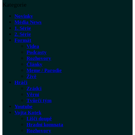
Kategorie
Novinky
Média News
1. Série
2. Série
Formát
Videa
Podcasty
Rozhovory
Články
Meme / Parodie
Živě
Hráči
Zrádci
Věrní
Tvůrčí tým
Youtube
Vojta Kotek
Liščí doupě
Hradní komnata
Rozhovory