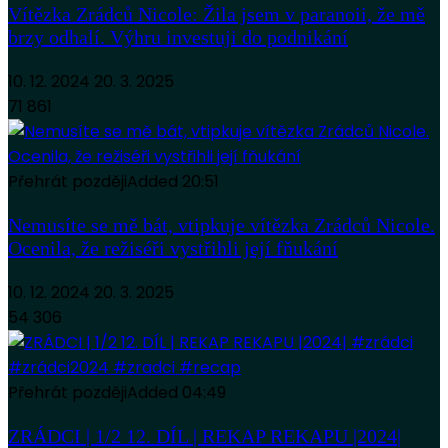
Vítězka Zrádců Nicole: Žila jsem v paranoii, že mě
brzy odhalí. Výhru investuji do podnikání
10. 12. 2024
20. 3. 2025
71 861
Přehrát později
Added
20:51
Nemusíte se mě bát, vtipkuje vítězka Zrádců Nicole.
Ocenila, že režiséři vystřihli její fňukání
10. 12. 2024
20. 3. 2025
54 306
Přehrát později
Added
04:49
ZRÁDCI | 1/2 12. DÍL | REKAP REKAPU |2024|