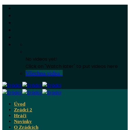
No videos yet!
Click on "Watch later" to put videos here
Všechna videa
Úvod
Zrádci 2
Hráči
Novinky
O Zrádcích