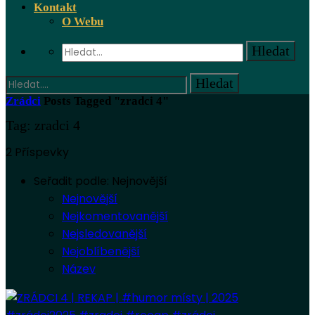
Kontakt
O Webu
Zrádci
Posts Tagged "zradci 4"
Tag: zradci 4
2 Příspevky
Seřadit podle:
Nejnovější
Nejnovější
Nejkomentovanější
Nejsledovanější
Nejoblíbenější
Název