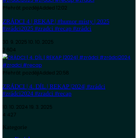
Přehrát později
Added
12:02
ZRÁDCI 4 | REKAP | #humor místy | 2025
#zrádci2025 #zradci #recap #zrádci
30. 9. 2025
10. 10. 2025
2 604
Přehrát později
Added
20:58
ZRÁDCI | 4. DÍL | REKAP |2024| #zrádci
#zrádci2024 #zradci #recap
10. 10. 2024
19. 3. 2025
4 427
Kategorie