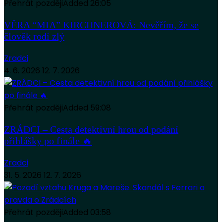
Přehrát později
Added
26:05
VĚRA “MIA” KIRCHNEROVÁ: Nevěřím, že se
člověk rodí zlý
Zradci
4. 6. 2026
12. 7. 2026
Přehrát později
Added
59:08
ZRÁDCI – Cesta detektivní hrou od podání
přihlášky po finále 🔥
Zradci
31. 5. 2026
12. 7. 2026
Přehrát později
Added
03:58