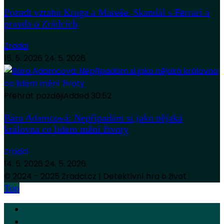
Pozadí vztahu Kruga a Mareše. Skandál s Ferrari a
pravda o Zrádcích
Zradci
15. 5. 2026
24. 5. 2026
Přehrát později
Added
30:52
Bára Adamcová: Nepřipadám si jako nějaká
královna co lidem mění životy
Zradci
14. 5. 2026
24. 5. 2026
© 2024 - 2025 Zradci.cz | Detektivní hra o život
Top