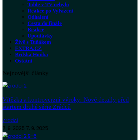
Tohle v TV nebylo
Reakce po Vyřazení
Odhalení
Cesta do finále
Reakce
Upoutávky
Živě s Tuňákem
EXTRA.CZ
Brdská Houba
Ostatní
Nejnovější články
Vítězka a kontroverzní výroky: Nové detaily před
startem druhé série Zrádců
Zradci
7. 9. 2025
7. 9. 2025