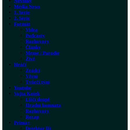
Novinky
Média News
1. Série
2. Série
Formát
Videa
Podcasty
Rozhovory
Články
Meme / Parodie
Živě
Hráči
Zrádci
Věrní
Tvůrčí tým
Youtube
Vojta Kotek
Liščí doupě
Hradní komnata
Rozhovory
Recap
Prima+
Detektor lži