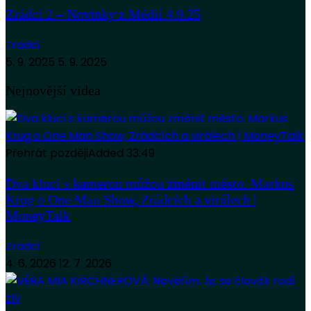
Zrádci 2 – Novinky z Médií 4.9.25
Zradci
5. 9. 2025
5. 9. 2025
Nejnovější videa
Přehrát později
Added
33:49
Dva kluci s kamerou můžou změnit město. Markus
Krug o One Man Show, Zrádcích a virálech |
MoneyTalk
Zradci
4. 6. 2026
12. 7. 2026