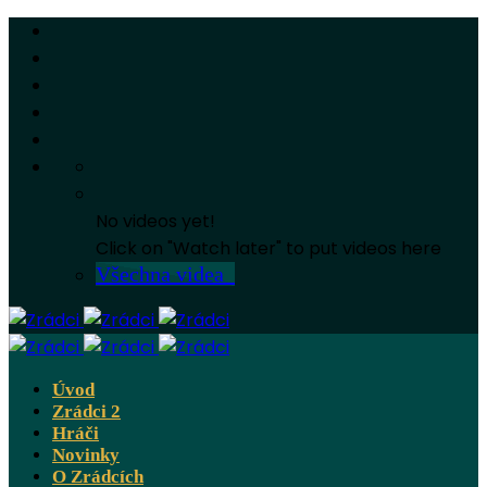
No videos yet!
Click on "Watch later" to put videos here
Všechna videa
Úvod
Zrádci 2
Hráči
Novinky
O Zrádcích