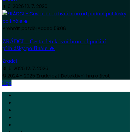
4. 6. 2026
12. 7. 2026
Přehrát později
Added
59:08
ZRÁDCI – Cesta detektivní hrou od podání
přihlášky po finále 🔥
Zradci
31. 5. 2026
12. 7. 2026
© 2024 - 2025 Zradci.cz | Detektivní hra o život
Top