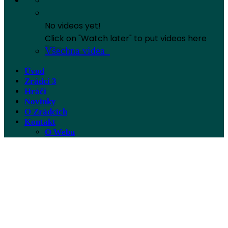
No videos yet!
Click on "Watch later" to put videos here
Všechna videa
Úvod
Zrádci 3
Hráči
Novinky
O Zrádcích
Kontakt
O Webu