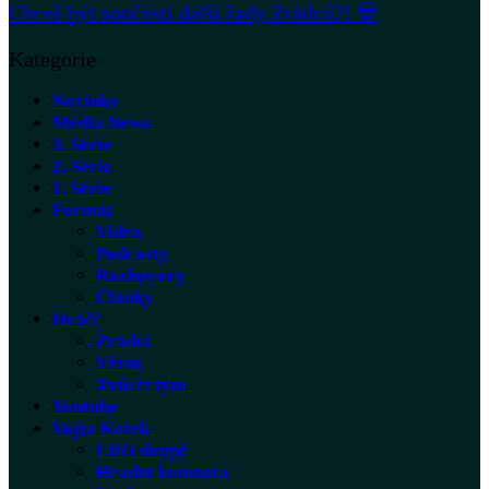
Chceš být součástí další řady Zrádců?! 💀
Kategorie
Novinky
Média News
3. Série
2. Série
1. Série
Formát
Videa
Podcasty
Rozhovory
Články
Hráči
Zrádci
Věrní
Tvůrčí tým
Youtube
Vojta Kotek
Liščí doupě
Hradní komnata