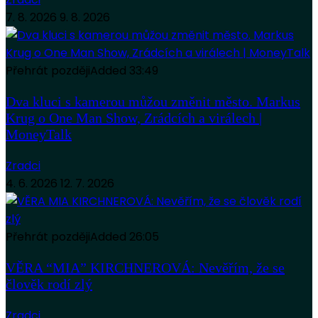
7. 8. 2026
9. 8. 2026
Přehrát později
Added
33:49
Dva kluci s kamerou můžou změnit město. Markus
Krug o One Man Show, Zrádcích a virálech |
MoneyTalk
Zradci
4. 6. 2026
12. 7. 2026
Přehrát později
Added
26:05
VĚRA “MIA” KIRCHNEROVÁ: Nevěřím, že se
člověk rodí zlý
Zradci