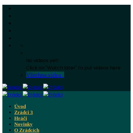
No videos yet!
Click on "Watch later" to put videos here
Všechna videa
Úvod
Zrádci 3
Hráči
Novinky
O Zrádcích