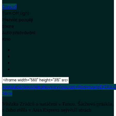
Cancel
Turn Off Light
Přehrát později
Share
Auto přehrávání
Kino
Youtube
Zrádci
Videa
Novinky
Podcasty
Rozhovory
EXTRA.
Série
Vítězka Zrádců o natáčení s Tunou. Šáchová práskla,
z čeho měla v Asia Express největší strach