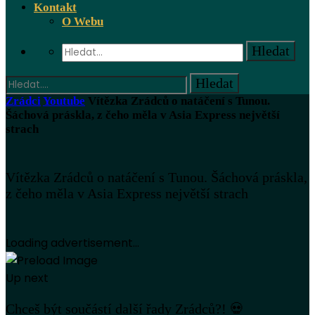
Kontakt
O Webu
Zrádci
Youtube
Vítězka Zrádců o natáčení s Tunou.
Šáchová práskla, z čeho měla v Asia Express největší
strach
Vítězka Zrádců o natáčení s Tunou. Šáchová práskla,
z čeho měla v Asia Express největší strach
Loading advertisement...
Up next
Chceš být součástí další řady Zrádců?! 💀