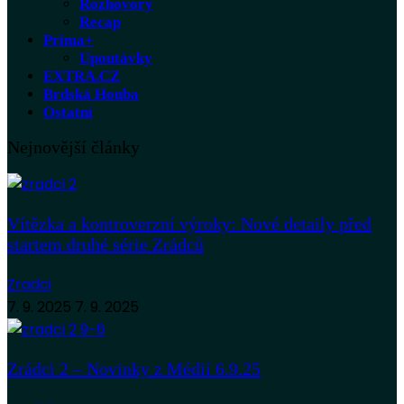
Rozhovory
Recap
Prima+
Upoutávky
EXTRA.CZ
Brdská Houba
Ostatní
Nejnovější články
Vítězka a kontroverzní výroky: Nové detaily před
startem druhé série Zrádců
Zradci
7. 9. 2025
7. 9. 2025
Zrádci 2 – Novinky z Médií 6.9.25