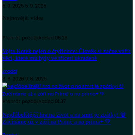
5. 9. 2025
5. 9. 2025
Nejnovější videa
Přehrát později
Added
06:26
Vojta Kotek nejen o čtyřicítce: Člověk si začne vážit
věcí, které mu byly ve třiceti ukradené
Zradci
8. 8. 2026
9. 8. 2026
Přehrát později
Added
01:37
Nejďábelštější hra na život a na smrt je zpátky! 💀
Začínáme už v září na Primě a na prima+ 💚
Zradci