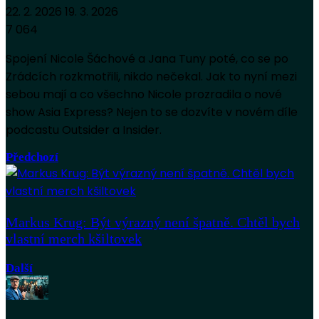
22. 2. 2026
19. 3. 2026
7 064
Spojení Nicole Šáchové a Jana Tuny poté, co se po
Zrádcích rozkmotřili, nikdo nečekal. Jak to nyní mezi
sebou mají a co všechno Nicole prozradila o nové
show Asia Express? Nejen to se dozvíte v novém díle
podcastu Outsider a Insider.
Předchozí
Markus Krug: Být výrazný není špatně. Chtěl bych
vlastní merch kšiltovek
Další