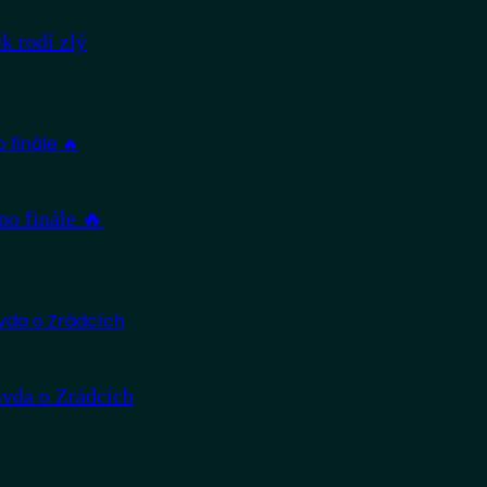
 rodí zlý
po finále 🔥
avda o Zrádcích