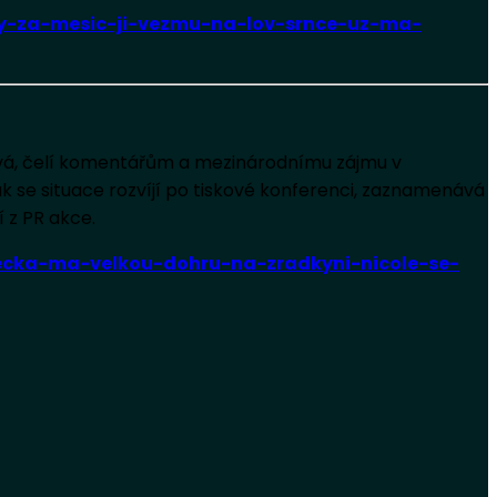
ery-za-mesic-ji-vezmu-na-lov-srnce-uz-ma-
ová, čelí komentářům a mezinárodnímu zájmu v
k se situace rozvíjí po tiskové konferenci, zaznamenává
 z PR akce.
decka-ma-velkou-dohru-na-zradkyni-nicole-se-