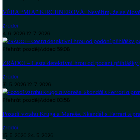
VĚRA “MIA” KIRCHNEROVÁ: Nevěřím, že se člověk
Zradci
4. 6. 2026
12. 7. 2026
Přehrát později
Added
59:08
ZRÁDCI – Cesta detektivní hrou od podání přihlášky 
Zradci
31. 5. 2026
12. 7. 2026
Přehrát později
Added
03:58
Pozadí vztahu Kruga a Mareše. Skandál s Ferrari a pr
Zradci
15. 5. 2026
24. 5. 2026