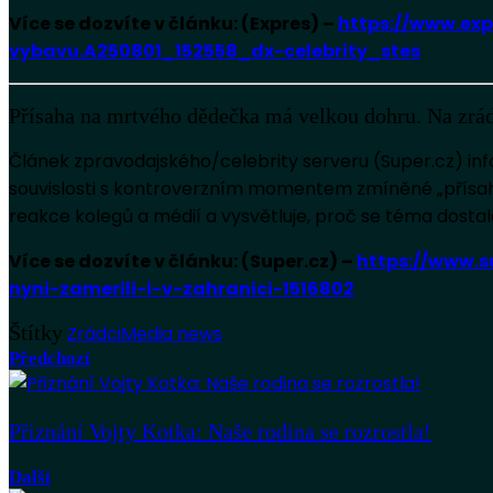
Více se dozvíte v článku: (Expres) –
https://www.ex
vybavu.A250801_152558_dx-celebrity_stes
Přísaha na mrtvého dědečka má velkou dohru. Na zrádk
Článek zpravodajského/celebrity serveru (Super.cz) inf
souvislosti s kontroverzním momentem zmíněné „přísahy“
reakce kolegů a médií a vysvětluje, proč se téma dostal
Více se dozvíte v článku: (Super.cz) –
https://www.
nyni-zamerili-i-v-zahranici-1516802
Štítky
Zrádci
Media news
Předchozí
Přiznání Vojty Kotka: Naše rodina se rozrostla!
Další