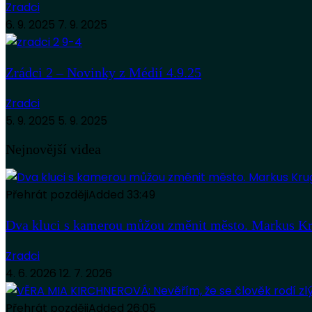
Zradci
6. 9. 2025
7. 9. 2025
Zrádci 2 – Novinky z Médií 4.9.25
Zradci
5. 9. 2025
5. 9. 2025
Nejnovější videa
Přehrát později
Added
33:49
Dva kluci s kamerou můžou změnit město. Markus Kr
Zradci
4. 6. 2026
12. 7. 2026
Přehrát později
Added
26:05