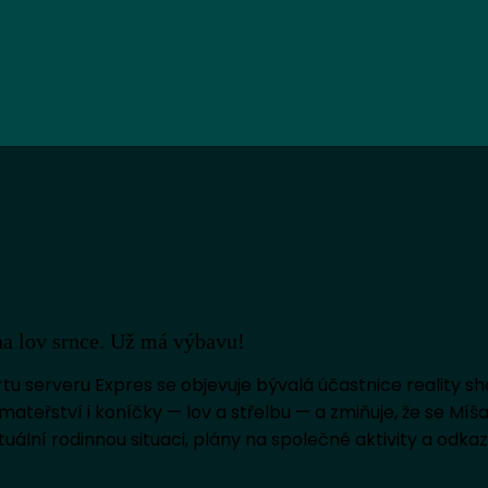
na lov srnce. Už má výbavu!
u serveru Expres se objevuje bývalá účastnice reality s
a mateřství i koníčky — lov a střelbu — a zmiňuje, že se Mí
tuální rodinnou situaci, plány na společné aktivity a odkaz