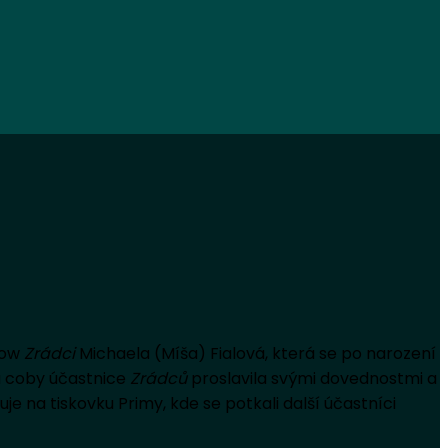
how
Zrádci
Michaela (Míša) Fialová, která se po narození
ša coby účastnice
Zrádců
proslavila svými dovednostmi a
uje na tiskovku Primy, kde se potkali další účastníci