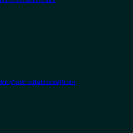
rtem druhé série Zrádců
dců přináší sofistikovanější hru