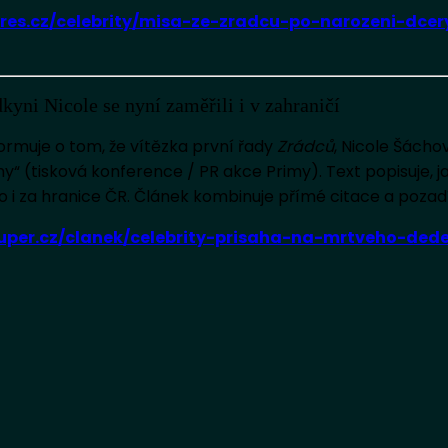
pres.cz/celebrity/misa-ze-zradcu-po-narozeni-dc
yni Nicole se nyní zaměřili i v zahraničí
ormuje o tom, že vítězka první řady
Zrádců
, Nicole Šách
 (tisková konference / PR akce Primy). Text popisuje, ja
o i za hranice ČR. Článek kombinuje přímé citace a pozadí
super.cz/clanek/celebrity-prisaha-na-mrtveho-de