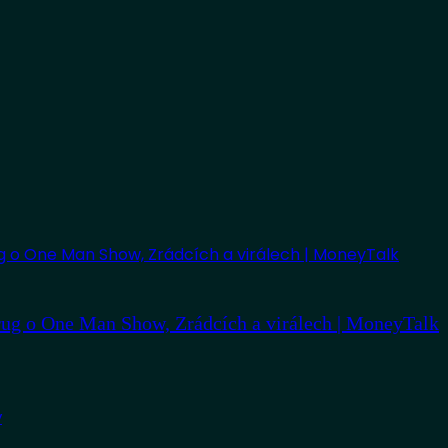
ug o One Man Show, Zrádcích a virálech | MoneyTalk