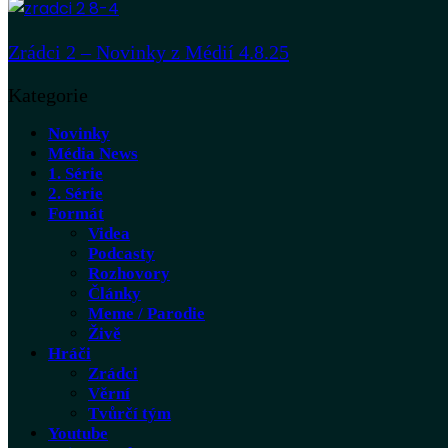
Zrádci 2 – Novinky z Médií 4.8.25
Kategorie
Novinky
Média News
1. Série
2. Série
Formát
Videa
Podcasty
Rozhovory
Články
Meme / Parodie
Živě
Hráči
Zrádci
Věrní
Tvůrčí tým
Youtube