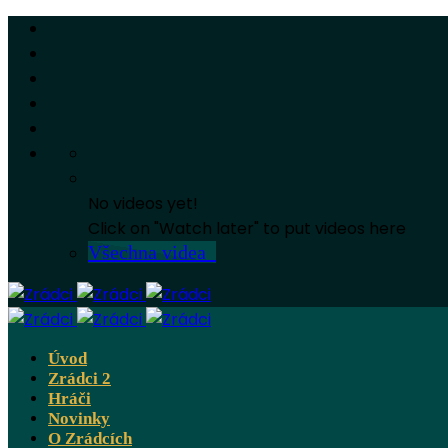
No videos yet!
Click on "Watch later" to put videos here
Všechna videa
Úvod
Zrádci 2
Hráči
Novinky
O Zrádcích