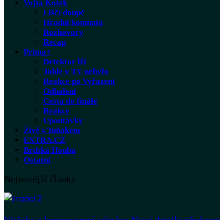
Vojta Kotek
Liščí doupě
Hradní komnata
Rozhovory
Recap
Prima+
Detektor lži
Tohle v TV nebylo
Reakce po Vyřazení
Odhalení
Cesta do finále
Reakce
Upoutávky
Živě s Tuňákem
EXTRA.CZ
Brdská Houba
Ostatní
Nejnovější články