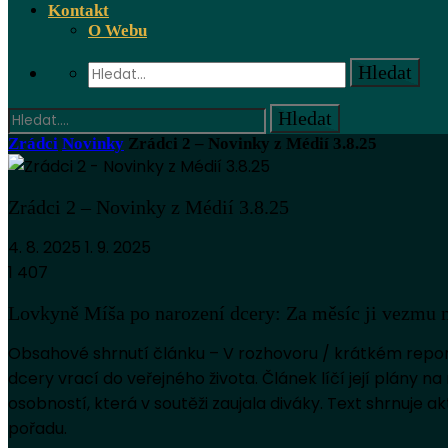
Kontakt
O Webu
Zrádci
Novinky
Zrádci 2 – Novinky z Médií 3.8.25
Zrádci 2 – Novinky z Médií 3.8.25
4. 8. 2025
1. 9. 2025
1 407
Lovkyně Míša po narození dcery: Za měsíc ji vezmu 
Obsahové shrnutí článku – V rozhovoru / krátkém report
dcery vrací do veřejného života. Článek líčí její plány n
osobností, která v soutěži zaujala diváky. Text shrnuje ak
pořadu.