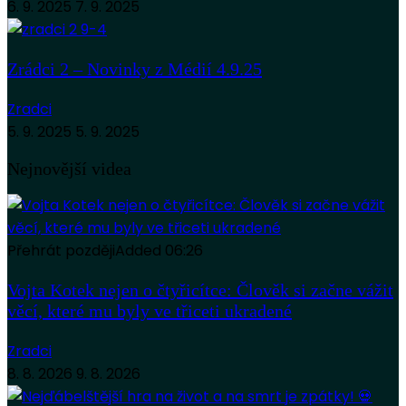
6. 9. 2025
7. 9. 2025
Zrádci 2 – Novinky z Médií 4.9.25
Zradci
5. 9. 2025
5. 9. 2025
Nejnovější videa
Přehrát později
Added
06:26
Vojta Kotek nejen o čtyřicítce: Člověk si začne vážit
věcí, které mu byly ve třiceti ukradené
Zradci
8. 8. 2026
9. 8. 2026