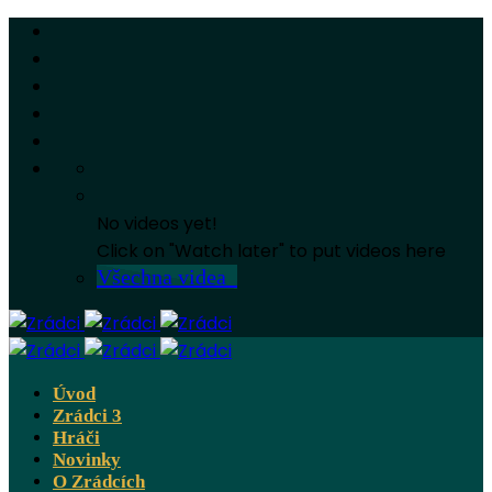
No videos yet!
Click on "Watch later" to put videos here
Všechna videa
Úvod
Zrádci 3
Hráči
Novinky
O Zrádcích