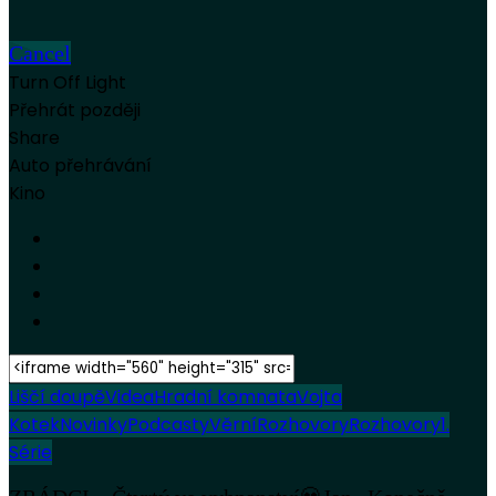
Cancel
Turn Off Light
Přehrát později
Share
Auto přehrávání
Kino
Liščí doupě
Videa
Hradní komnata
Vojta
Kotek
Novinky
Podcasty
Věrní
Rozhovory
Rozhovory
1.
Série