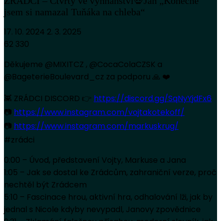
ZRÁDCI – Čtvrtý ve vyhnanství💀Jan „Konečně
jsem si namazal Tuňáka na chleba“
17. 10. 2024
2. 3. 2025
62 330
Děkujeme @MIXITCZ , @CocaColaCZSK a
@BageterieBoulevard_cz za podporu 🙏 ❤️
👾 ZRÁDCI DISCORD 👉
https://discord.gg/SqNyYjdFx6
📷
https://www.instagram.com/vojtakotekoff/
📷
https://www.instagram.com/markuskrug/
#zrádci
0:00 – Úvod, představení Vojty, Markuse a Jana
1:05 – Jak se dostal ke Zrádcům, zahraniční verze, proč
nechtěl být Zrádcem
5:10 – Fascinace hrou, aktivní hra, odhalování lži, jak by
jednal s Nicole kdyby nevypadl, Janovy zpovědnice