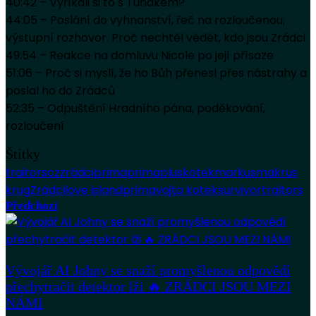
40:42 – Vyříkali si to s Tuňákem?
44:05 – Poslání do vyhnanství, řeč na rozloučenou,
výstupní rozhovor. Proč nechtěl vědět, kdo jsou Zrádci
49:54 – Reakce na domluvu Nicole po její přísaze
51:06 – Proč si myslí, že ho Bůh přenesl přes nástrahy a
poslal ho do Zrádců
52:35 – Odpuštění Hradního pána, poděkování,
rozloučení
Štítky
traitorscz
zrádciprima
primaplus
kotek
markus
makrus
krug
Zrádci
love island
prima
vojta kotek
survivor
traitors
Předchozí
Vývojář AI Johny se snaží promyšlenou odpovědí
přechytračit detektor lži 🔥 ZRÁDCI JSOU MEZI
NÁMI