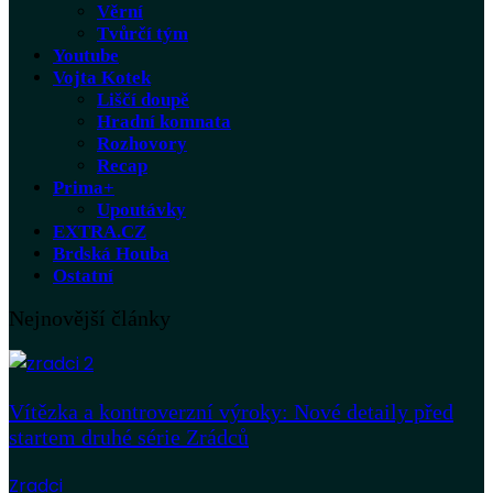
Věrní
Tvůrčí tým
Youtube
Vojta Kotek
Liščí doupě
Hradní komnata
Rozhovory
Recap
Prima+
Upoutávky
EXTRA.CZ
Brdská Houba
Ostatní
Nejnovější články
Vítězka a kontroverzní výroky: Nové detaily před
startem druhé série Zrádců
Zradci