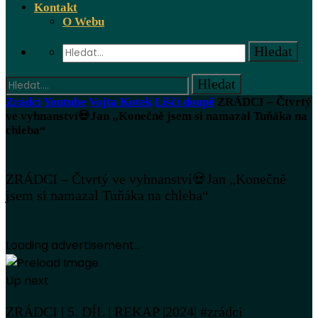
Kontakt
O Webu
Zrádci
Youtube
Vojta Kotek
Liščí doupě
ZRÁDCI – Čtvrtý
ve vyhnanství💀Jan „Konečně jsem si namazal Tuňáka na
chleba“
ZRÁDCI – Čtvrtý ve vyhnanství💀Jan „Konečně
jsem si namazal Tuňáka na chleba“
Loading advertisement...
Up next
ZRÁDCI | 5. DÍL | REKAP |2024| #zrádci