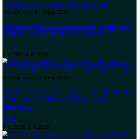
Přehrát později
Added
01:37
Nejďábelštější hra na život a na smrt je zpátky! 💀
Začínáme už v září na Primě a na prima+ 💚
Zradci
7. 8. 2026
9. 8. 2026
Přehrát později
Added
33:49
Dva kluci s kamerou můžou změnit město. Markus
Krug o One Man Show, Zrádcích a virálech |
MoneyTalk
Zradci
4. 6. 2026
12. 7. 2026