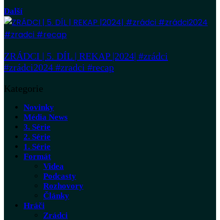
Další
ZRÁDCI | 5. DÍL | REKAP |2024| #zrádci
#zrádci2024 #zradci #recap
Kategorie
Novinky
Média News
3. Série
2. Série
1. Série
Formát
Videa
Podcasty
Rozhovory
Články
Hráči
Zrádci