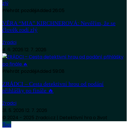
Přehrát později
Added
26:05
VĚRA “MIA” KIRCHNEROVÁ: Nevěřím, že se
člověk rodí zlý
Zradci
4. 6. 2026
12. 7. 2026
Přehrát později
Added
59:08
ZRÁDCI – Cesta detektivní hrou od podání
přihlášky po finále 🔥
Zradci
31. 5. 2026
12. 7. 2026
© 2024 - 2025 Zradci.cz | Detektivní hra o život
Top