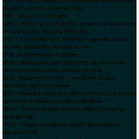
9:31 – Zklamání falešnou přísahou, moderní slovník, jak
působil na ostatní, změna image
11:58 – Situace na nástupišti
14:52 – Pocity z prvních dní hry, setkání s Qašou, s kým
z hráčů se znal, záznamy hlasování
17:57 – První Kulatý stůl, dynamika hlasování, stádní
chování, předsudky, morálka vs hra
21:28 – Konfrontace s Tuňákem
23:52 – Jeho pozice mezi Věrnými a kdy se změnila,
Obinnovo kouzlo, vzkaz Obinnovi do bible
28:12 – Hlasování pro Věru – vysvětlení situace
dohodnutí tajného znamení
31:03 – Poslední Kulatý stůl, přijmutí inkvizice od Tuňáka,
namazání si tuňáka na chleba, odpuštění
35:50 – Reakce na jeho vyřazení, vnitřní reakce na
vyřazení Věry
37:06 – Věděl o porušení pravidel? Rozhodnutí o
vykopání Qaši