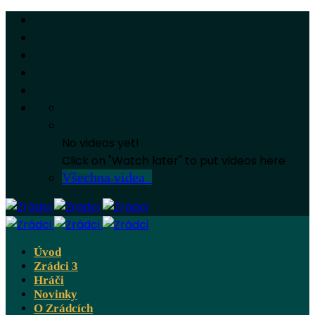
No videos yet!
Click on "Watch later" to put videos here
Všechna videa
Úvod
Zrádci 3
Hráči
Novinky
O Zrádcích