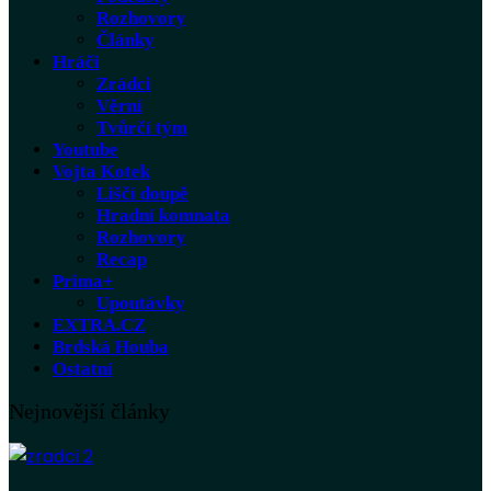
Rozhovory
Články
Hráči
Zrádci
Věrní
Tvůrčí tým
Youtube
Vojta Kotek
Liščí doupě
Hradní komnata
Rozhovory
Recap
Prima+
Upoutávky
EXTRA.CZ
Brdská Houba
Ostatní
Nejnovější články