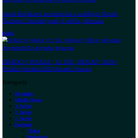
Sarah Horáková promluvila o zrádkyni Nicole
Šáchové: Strašně jsem jí věřila, přiznala
Další
ZRÁDCI | FINÁLE | 12. DÍL | REKAP | 2024 |
#zrádci #zrádci2024 #zradci #recap
Kategorie
Novinky
Média News
3. Série
2. Série
1. Série
Formát
Videa
Podcasty