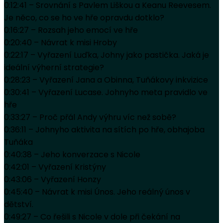
0:12:41 – Srovnání s Pavlem Liškou a Keanu Reevesem.
Je něco, co se ho ve hře opravdu dotklo?
0:16:27 – Rozsah jeho emocí ve hře
0:20:40 – Návrat k misi Hroby
0:22:17 – Vyřazení Luďka, Johny jako pastička. Jaká je
ideální výherní strategie?
0:28:23 – Vyřazení Jana a Obinna, Tuňákovy inkvizice
0:30:41 – Vyřazení Lucase. Johnyho meta pravidlo ve
hře
0:33:27 – Proč přál Andy výhru víc než sobě?
0:36:11 – Johnyho aktivita na sítích po hře, obhajoba
Tuňáka
0:40:38 – Jeho konverzace s Nicole
0:42:01 – Vyřazení Kristýny
0:43:06 – Vyřazení Honzy
0:45:40 – Návrat k misi Únos. Jeho reálný únos v
dětství.
0:49:27 – Co řešili s Nicole v dole při čekání na