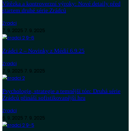
Vítězka a kontroverzní výroky: Nové detaily před
startem druhé série Zrádců
Zradci
7. 9. 2025
7. 9. 2025
Zrádci 2 – Novinky z Médií 6.9.25
Zradci
7. 9. 2025
7. 9. 2025
Psychologie, strategie a temnější tón: Druhá série
Zrádců přináší sofistikovanější hru
Zradci
6. 9. 2025
7. 9. 2025