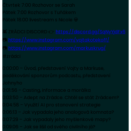
Čtvrtek 7:00 Rozhovor se Sarah
Pátek 7:00 Rozhovor s Tuňákem
Pátek 18:00 livestream s Nicole 💀
👾 ZRÁDCI DISCORD 👉
https://discord.gg/SqNyYjdFx6
📷
https://www.instagram.com/vojtakotekoff/
📷
https://www.instagram.com/markuskrug/
#zrádci
0:00:00 – Úvod, představení Vojty a Markuse,
poděkování sponzorům podcastu, představení
Johnyho
0:01:56 – Casting, informace a morálka
0:03:50 – Adept na Zrádce. Chtěl se stát Zrádcem?
0:04:58 – Využití AI pro stanovení strategie
0:06:13 – Jak vypadala jeho analogová komnata?
0:07:29 – Jak vypadaly jeho myšlenkové mapy?
0:09:06 – Jak se lišil od svého civilního já?