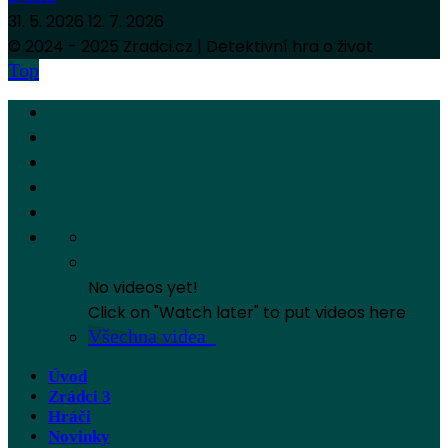
31. 5. 2026
12. 7. 2026
© 2024 - 2025 Zradci.cz | Detektivní hra o život
Top
No videos yet!
Click on "Watch later" to put videos here
Všechna videa
Úvod
Zrádci 3
Hráči
Novinky