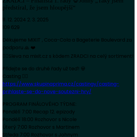
ZRÁDCI – Finalista 1. řady 💀Johny „Taky jsem
předstíral, že jsem hloupější“
11. 12. 2024
2. 3. 2025
109 629
Děkujeme MIXIT , Coca-Cola a Bageterie Boulevard za
podporu 🙏 ❤️
👉🏻Sleva na mixit.cz s kódem ZRADCI na celý sortiment!
Přidejte se do druhé řady už teď! 💀
Casting 👉🏻
https://www.skupinaprima.cz/castingy/casting-
prihlaste-se-do-nove-soutezni-hry/
PROGRAM FINÁLOVÉHO TÝDNE:
Pondělí 7:00 Recap 12. epizody
Pondělí 18:00 Rozhovor s Nicole
Úterý 7:00 Rozhovor s Martinem
Středa 7:00 Rozhovor s Johnym