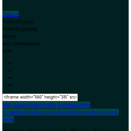
Cancel
Turn Off Light
Přehrát později
Share
Auto přehrávání
Kino
Liščí doupě
Videa
Hradní komnata
Vojta
Kotek
Novinky
Podcasty
Věrní
Rozhovory
Rozhovory
1.
Série