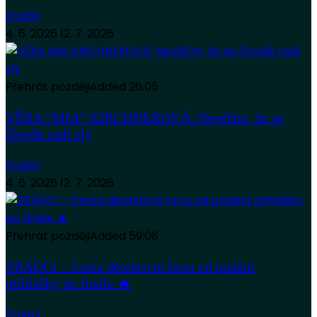
Zradci
4. 6. 2026
12. 7. 2026
Přehrát později
Added
26:05
VĚRA “MIA” KIRCHNEROVÁ: Nevěřím, že se
člověk rodí zlý
Zradci
4. 6. 2026
12. 7. 2026
Přehrát později
Added
59:08
ZRÁDCI – Cesta detektivní hrou od podání
přihlášky po finále 🔥
Zradci