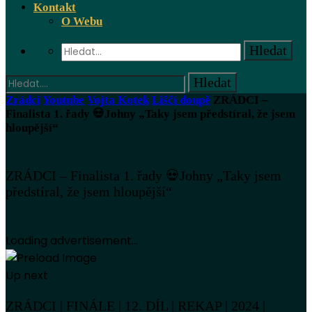
Kontakt
O Webu
Zrádci
Youtube
Vojta Kotek
Liščí doupě
ZRÁDCI –
Finalista 1. řady 💀Johny „Taky jsem předstíral, že jsem
hloupější“
ZRÁDCI – Finalista 1. řady 💀Johny „Taky jsem
předstíral, že jsem hloupější“
Loading advertisement...
Up next
ZRÁDCI | FINÁLE | 12. DÍL | REKAP | 2024 |