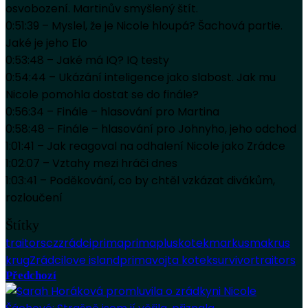
osvobození. Martinův smyšlený štít.
0:51:39 – Myslel, že je Nicole hloupá? Šachová partie.
Jaké je jeho Elo
0:53:48 – Jaké má IQ? IQ testy
0:54:44 – Ukázání inteligence jako slabost. Jak mu
Nicole pomohla dostat se do finále?
0:56:34 – Finále – hlasování pro Martina
0:58:48 – Finále – hlasování pro Johnyho, jeho odchod
1:01:41 – Jak reagoval na odhalení Nicole jako Zrádce
1:02:07 – Vztahy mezi hráči dnes
1:03:41 – Poděkování, co by chtěl vzkázat divákům,
rozloučení
Štítky
traitorscz
zrádciprima
primaplus
kotek
markus
makrus
krug
Zrádci
love island
prima
vojta kotek
survivor
traitors
Předchozí