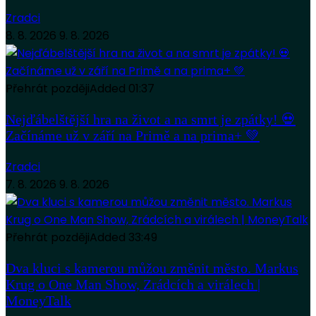
Zradci
8. 8. 2026
9. 8. 2026
Přehrát později
Added
01:37
Nejďábelštější hra na život a na smrt je zpátky! 💀
Začínáme už v září na Primě a na prima+ 💚
Zradci
7. 8. 2026
9. 8. 2026
Přehrát později
Added
33:49
Dva kluci s kamerou můžou změnit město. Markus
Krug o One Man Show, Zrádcích a virálech |
MoneyTalk