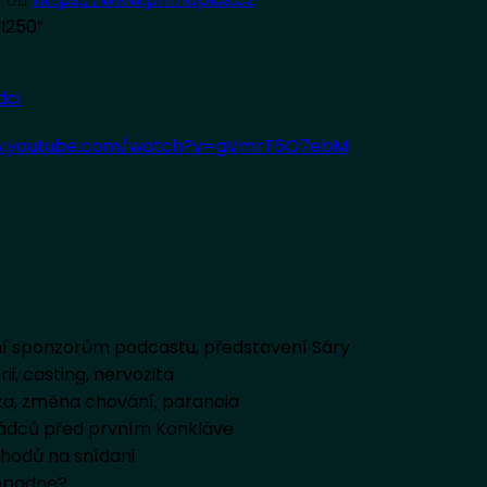
I250”
dci
w.youtube.com/watch?v=gVmrT6O7ebM
ní sponzorům podcastu, představení Sáry
i, casting, nervozita
tika, změna chování, paranoia
Zrádců před prvním Konkláve
chodů na snídani
 nepadne?