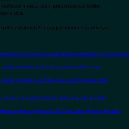
rozhovor s Miou. Jak si představovala finále?
latého stolu
 zrada ostatních Zrádců, její odchod a rozloučení
otek
markus
makrus krug
Zrádci
love island
prima
vojta kote
nešla, doufám, že Patrik se na Křivoklát vrátí
umor #místy #zrádci2025 #zradci #recap #zrádci