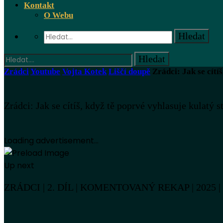
Kontakt
O Webu
Zrádci
Youtube
Vojta Kotek
Liščí doupě
Zrádci: Jak se cítí
Zrádci: Jak se cítíš, když tě poprvé vyhlasuje kulatý 
Loading advertisement...
Up next
ZRÁDCI | 2. DÍL | KOMENTOVANÝ REKAP | 2025 | #h