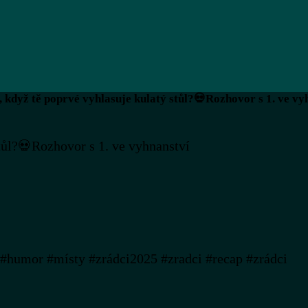
š, když tě poprvé vyhlasuje kulatý stůl?💀Rozhovor s 1. ve vy
stůl?💀Rozhovor s 1. ve vyhnanství
umor #místy #zrádci2025 #zradci #recap #zrádci