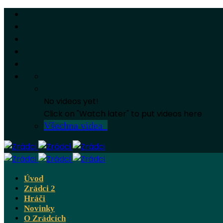
No videos yet!
Click on "Watch later" to put videos here
Všechna videa
Úvod
Zrádci 2
Hráči
Novinky
O Zrádcích