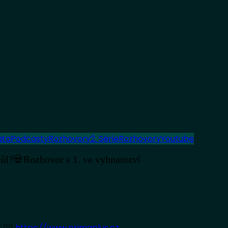
ata
Podcasty
Rozhovory
2. Série
Rozhovory
Youtube
stůl?💀Rozhovor s 1. ve vyhnanství
👉🏻
https://www.primaplus.cz