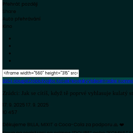
Přehrát později
Share
Auto přehrávání
Kino
Liščí doupě
Zrádci
Vojta Kotek
Novinky
Videa
Hradní komn
Zrádci: Jak se cítíš, když tě poprvé vyhlasuje kulatý 
17. 9. 2025
17. 9. 2025
10 457
Děkujeme BILLA, MIXIT a Coca-Cola za podporu 🙏 ❤️
Sleva na registraci na prima+ “DOUPE” nebo “KOMNATA” 