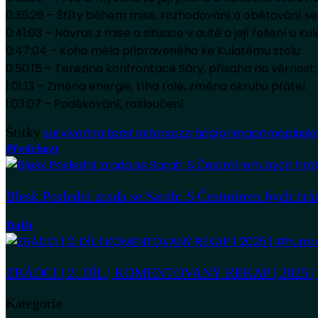
0:35:26 – Štíty během mise, rozhodování o obětování se, 
0:41:03 – Návrat z mise a situace v autě a její řešení u Ku
0:47:04 – Koho měla připraveného ke Kulatému stolu
0:50:15 – Terezina konfrontace Sáry, přísaha na věrnost,
1:01:13 – Změna energie, tíha role, změna okruhu přátel
1:03:07 – Poděkování, rozloučení
Štítky
survivor
traitors
traitorscz
zrádciprima
primaplus
k
Předchozí
Blesk Poslední zrada se Sarah: S Čestmírem bych hrát 
Další
ZRÁDCI | 2. DÍL | KOMENTOVANÝ REKAP | 2025 | #h
Kategorie