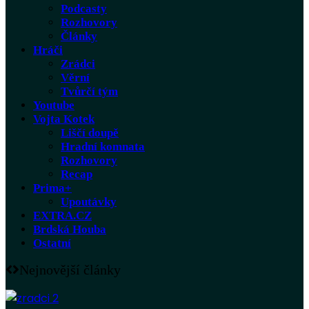
Podcasty
Rozhovory
Články
Hráči
Zrádci
Věrní
Tvůrčí tým
Youtube
Vojta Kotek
Liščí doupě
Hradní komnata
Rozhovory
Recap
Prima+
Upoutávky
EXTRA.CZ
Brdská Houba
Ostatní
Nejnovější články