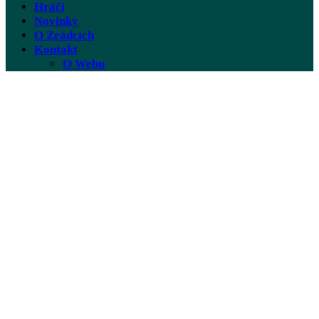
Hráči
Novinky
O Zrádcích
Kontakt
O Webu