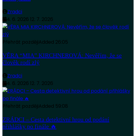
Zradci
4. 6. 2026
12. 7. 2026
Přehrát později
Added
26:05
VĚRA “MIA” KIRCHNEROVÁ: Nevěřím, že se
člověk rodí zlý
Zradci
4. 6. 2026
12. 7. 2026
Přehrát později
Added
59:08
ZRÁDCI – Cesta detektivní hrou od podání
přihlášky po finále 🔥