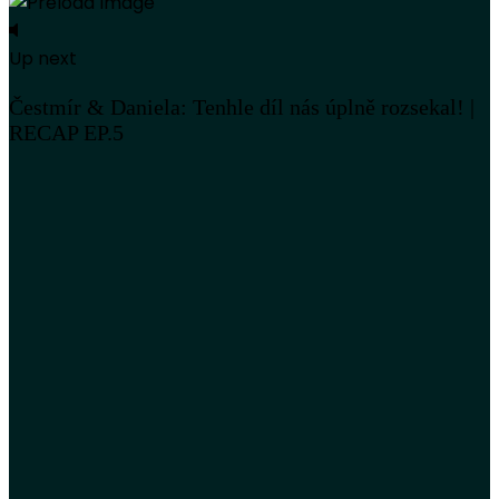
Up next
Čestmír & Daniela: Tenhle díl nás úplně rozsekal! |
RECAP EP.5