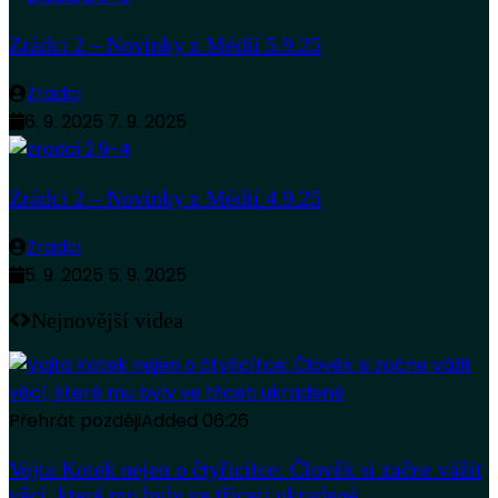
Zrádci 2 – Novinky z Médií 5.9.25
Zradci
6. 9. 2025
7. 9. 2025
Zrádci 2 – Novinky z Médií 4.9.25
Zradci
5. 9. 2025
5. 9. 2025
Nejnovější videa
Přehrát později
Added
06:26
Vojta Kotek nejen o čtyřicítce: Člověk si začne vážit
věcí, které mu byly ve třiceti ukradené