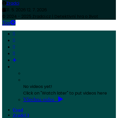
Zradci
31. 5. 2026
12. 7. 2026
© 2024 - 2025 Zradci.cz | Detektivní hra o život
Top
No videos yet!
Click on "Watch later" to put videos here
Všechna videa
Úvod
Zrádci 3