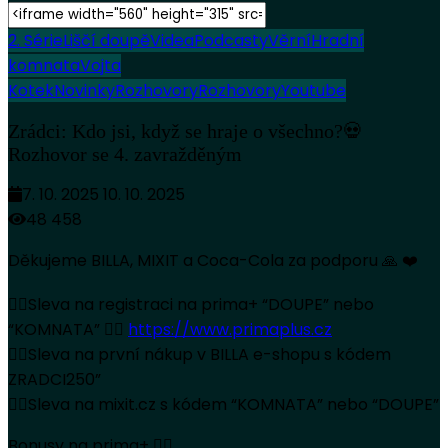
2. Série
Liščí doupě
Videa
Podcasty
Věrní
Hradní
komnata
Vojta
Kotek
Novinky
Rozhovory
Rozhovory
Youtube
Zrádci: Kdo jsi, když se hraje o všechno?💀
Rozhovor se 4. zavražděným
7. 10. 2025
10. 10. 2025
48 458
Děkujeme BILLA, MIXIT a Coca-Cola za podporu 🙏 ❤️
👉🏻Sleva na registraci na prima+ “DOUPE” nebo
“KOMNATA” 👉🏻
https://www.primaplus.cz
👉🏻Sleva na první nákup v BILLA e-shopu s kódem
ZRADCI250”
👉🏻Sleva na mixit.cz s kódem “KOMNATA” nebo “DOUPE”
Bonusy na prima+ 👉🏻