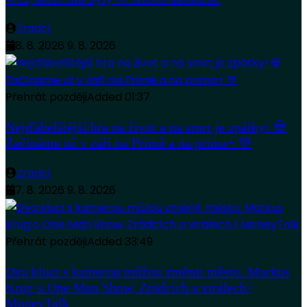
Zradci
8. 8. 2026
9. 8. 2026
Přehrát později
Added
01:37
Nejďábelštější hra na život a na smrt je zpátky! 💀
Začínáme už v září na Primě a na prima+ 💚
Zradci
7. 8. 2026
9. 8. 2026
Přehrát později
Added
33:49
Dva kluci s kamerou můžou změnit město. Markus
Krug o One Man Show, Zrádcích a virálech |
MoneyTalk