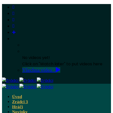
No videos yet!
Click on "Watch later" to put videos here
Všechna videa
Úvod
Zrádci 3
Hráči
Novinky