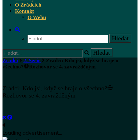
O Zrádcích
Kontakt
O Webu
Zrádci
2. Série
Zrádci: Kdo jsi, když se hraje o
všechno?💀Rozhovor se 4. zavražděným
Zrádci: Kdo jsi, když se hraje o všechno?💀
Rozhovor se 4. zavražděným
Loading advertisement...