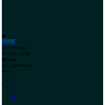
Cancel
Turn Off Light
Přehrát později
Share
Auto přehrávání
Kino