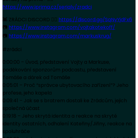
https://www.iprima.cz/serialy/zradci
👾 ZRÁDCI DISCORD 👉🏻
https://discord.gg/SqNyYjdFx6
📷
https://www.instagram.com/vojtakotekoff/
📷
https://www.instagram.com/markuskrug/
#zrádci
0:00:00 – Úvod, představení Vojty a Markuse,
poděkování sponzorům podcastu, představení
Tomáše a dárek od Tomáše
0:05:01 – Proč “správce ubytovacího zařízení”? Jeho
profese, jeho kapela
0:09:41 – Jak se s bratrem dostali ke Zrádcům, jejich
společná účast
0:19:18 – Jeho skrytá identita a reakce na skryté
identity ostatních, odhalení Kateřiny/Jiřiny, reakce na
spoluhráče