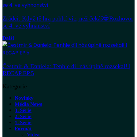
Zrádci: Když tě hra pohltí víc, než čekáš💀Rozhovor
se 4. ve vyhnanství
Další
Čestmír & Daniela: Tenhle díl nás úplně rozsekal! |
RECAP EP.5
Kategorie
Novinky
Média News
3. Série
2. Série
1. Série
Formát
Videa